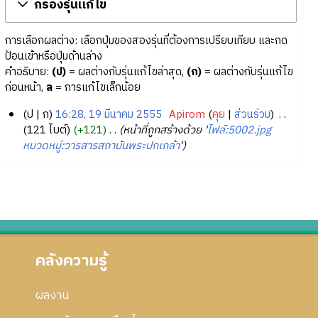
กรองรุ่นแก้ไข
การเลือกผลต่าง: เลือกปุ่มของสองรุ่นที่ต้องการเปรียบเทียบ และกด
ป้อนเข้าหรือปุ่มด้านล่าง
คำอธิบาย:
(ป)
= ผลต่างกับรุ่นแก้ไขล่าสุด,
(ก)
= ผลต่างกับรุ่นแก้ไข
ก่อนหน้า,
ล
= การแก้ไขเล็กน้อย
ป
ก
16:28, 19 มีนาคม 2555
‎
Apirom
คุย
ส่วนร่วม
‎
1
121 ไบต์
+121
‎
หน้าที่ถูกสร้างด้วย '
ไฟล์:5002.jpg
หมวดหมู่:วารสารสถาบันพระปกเกล้า
'
9
มี
น
า
ค
ม
2
คลังความรู้
5
5
5
ผลงาน