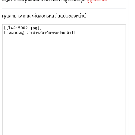
คุณสามารถดูและคัดลอกรหัสต้นฉบับของหน้านี้