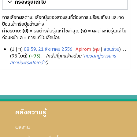
กรองรุ่นแก้ไข
การเลือกผลต่าง: เลือกปุ่มของสองรุ่นที่ต้องการเปรียบเทียบ และกด
ป้อนเข้าหรือปุ่มด้านล่าง
คำอธิบาย:
(ป)
= ผลต่างกับรุ่นแก้ไขล่าสุด,
(ก)
= ผลต่างกับรุ่นแก้ไข
ก่อนหน้า,
ล
= การแก้ไขเล็กน้อย
ป
ก
08:59, 21 สิงหาคม 2556
‎
Apirom
คุย
ส่วนร่วม
‎
2
95 ไบต์
+95
‎
หน้าที่ถูกสร้างด้วย '
หมวดหมู่:วารสาร
สถาบันพระปกเกล้า
'
1
สิ
ง
ห
า
ค
ม
คลังความรู้
2
5
5
ผลงาน
6