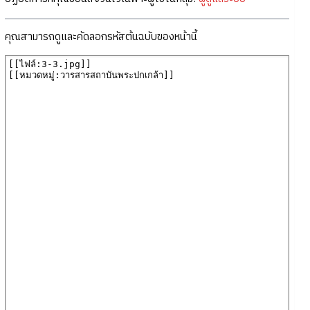
คุณสามารถดูและคัดลอกรหัสต้นฉบับของหน้านี้