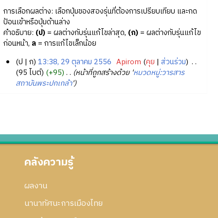
การเลือกผลต่าง: เลือกปุ่มของสองรุ่นที่ต้องการเปรียบเทียบ และกด
ป้อนเข้าหรือปุ่มด้านล่าง
คำอธิบาย:
(ป)
= ผลต่างกับรุ่นแก้ไขล่าสุด,
(ก)
= ผลต่างกับรุ่นแก้ไข
ก่อนหน้า,
ล
= การแก้ไขเล็กน้อย
ป
ก
13:38, 29 ตุลาคม 2556
‎
Apirom
คุย
ส่วนร่วม
‎
2
95 ไบต์
+95
‎
หน้าที่ถูกสร้างด้วย '
หมวดหมู่:วารสาร
สถาบันพระปกเกล้า
'
9
ตุ
ล
า
ค
ม
2
คลังความรู้
5
5
6
ผลงาน
นานาทัศนะการเมืองไทย