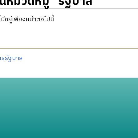
ในหมวดหมู่ "รัฐบาล"
้มีอยู่เพียงหน้าต่อไปนี้
การรัฐบาล