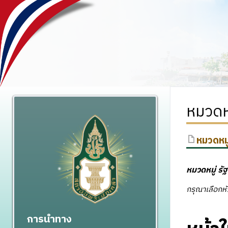
หมวดหม
หมวดหมู
หมวดหมู่
รั
กรุณาเลือกหั
การนำทาง