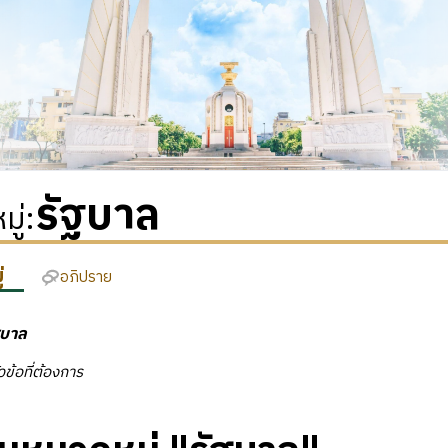
รัฐบาล
ู่
:
่
อภิปราย
ฐบาล
วข้อที่ต้องการ