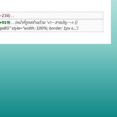
−234
‎
+519
‎
หน้าที่ถูกสร้างด้วย '<!-- สารบัญ --> {|
BG" style="width: 100%; border: 1px s...'