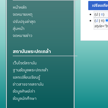
หน้าหลัก
จดหมายเหตุ
ป
ก
2
ไ
ป
ก
ปรับปรุงล่าสุด
9
ม่
style="
สุ่มหน้า
มี
สิ
จดหมายข่าว
ค
ง
ว
ห
า
า
สถาบันพระปกเกล้า
ม
ค
ย่
ม
อ
เว็บไซต์สถาบัน
2
ก
5
ฐานข้อมูลพระปกเกล้า
า
5
แลกเปลี่ยนเรียนรู้
ร
7
แ
ข่าวสารจากสถาบัน
ก้
ข้อมูลศิษย์เก่า
ไ
ข้อมูลนักศึกษา
ข