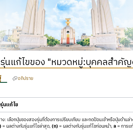
ิรุ่นแก้ไขของ "หมวดหมู่:บุคคลสำคัญด
่
อภิปราย
ุ่นแก้ไข
ง: เลือกปุ่มของสองรุ่นที่ต้องการเปรียบเทียบ และกดป้อนเข้าหรือปุ่มด้านล่า
)
= ผลต่างกับรุ่นแก้ไขล่าสุด,
(ก)
= ผลต่างกับรุ่นแก้ไขก่อนหน้า,
ล
= การแก้