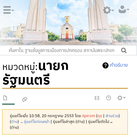
นายก
หมวดหมู่
:
คำอธิบาย
รัฐมนตรี
รุ่นแก้ไขเมื่อ 10:58, 20 กรกฎาคม 2553 โดย
Apirom
(
คุย
|
ส่วนร่วม
)
(
ต่าง
)
←รุ่นแก้ไขก่อนหน้า
| รุ่นแก้ไขล่าสุด (ต่าง) | รุ่นแก้ไขถัดไป→
(ต่าง)