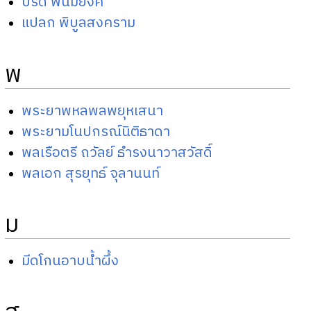
ปรีดี พนมยงค์
แปลก พิบูลสงคราม
พ
พระยาพหลพลพยุหเสนา
พระยามโนปกรณ์นิติธาดา
พลเรือตรี ถวัลย์ ธำรงนาวาสวัสดิ์
พลเอก สุรยุทธ์ จุลานนท์
ม
มีดโกนอาบน้ำผึ้ง