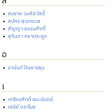
ส
สมชาย วงศ์สวัสดิ์
สมัคร สุนทรเวช
สัญญา ธรรมศักดิ์
สุจินดา คราประยูร
อ
อานันท์ ปันยารชุน
เ
เกรียงศักดิ์ ชมะนันทน์
เสนีย์ ปราโมช