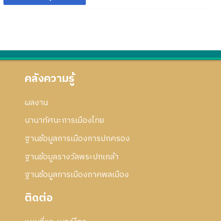
อ
ม
5
5
ว
า
มี
ก้
ก
ย่
3
า
5
ค
ค
ไ
า
อ
ม
3
ว
ม
ข
ร
ก
ย่
า
2
แ
า
อ
ม
5
ก้
ร
ก
ย่
5
ไ
แ
า
อ
คลังความรู้
2
ข
ก้
ร
ก
ไ
แ
า
ผลงาน
ข
ก้
ร
ไ
แ
นานาทัศนะการเมืองไทย
ข
ก้
ฐานข้อมูลการเมืองการปกครอง
ไ
ข
ฐานข้อมูลรางวัลพระปกเกล้า
ฐานข้อมูลการเมืองภาคพลเมือง
ติดต่อ