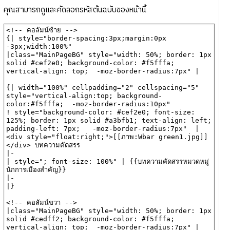
คุณสามารถดูและคัดลอกรหัสต้นฉบับของหน้านี้