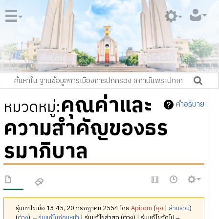
คุณค่าและ
หมวดหมู่
:
คำอธิบาย
ความสำคัญของธร
รมาภิบาล
รุ่นแก้ไขเมื่อ 13:45, 20 กรกฎาคม 2554 โดย
Apirom
(
คุย
|
ส่วนร่วม
)
(
ต่าง
)
←รุ่นแก้ไขก่อนหน้า
| รุ่นแก้ไขล่าสุด (ต่าง) | รุ่นแก้ไขถัดไป→