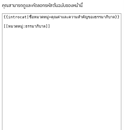
คุณสามารถดูและคัดลอกรหัสต้นฉบับของหน้านี้