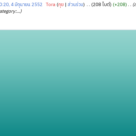
0:20, 4 มิถุนายน 2552
‎
Tora
คุย
ส่วนร่วม
‎
208 ไบต์
+208
‎
ส
ategory:...