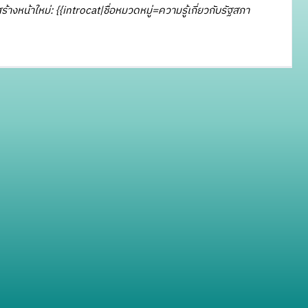
ร้างหน้าใหม่: {{introcat|ชื่อหมวดหมู่=ความรู้เกี่ยวกับรัฐสภา