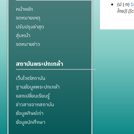
ป
ก
1
หน้าหลัก
4
ไทย}} [[c
จดหมายเหตุ
มิ
ถุ
ปรับปรุงล่าสุด
น
สุ่มหน้า
า
จดหมายข่าว
ย
น
2
สถาบันพระปกเกล้า
5
5
เว็บไซต์สถาบัน
2
ฐานข้อมูลพระปกเกล้า
แลกเปลี่ยนเรียนรู้
ข่าวสารจากสถาบัน
ข้อมูลศิษย์เก่า
ข้อมูลนักศึกษา