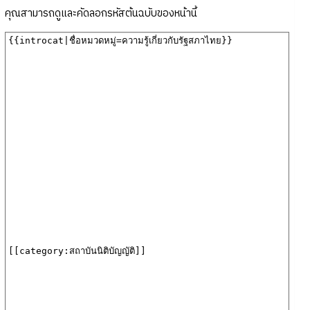
คุณสามารถดูและคัดลอกรหัสต้นฉบับของหน้านี้