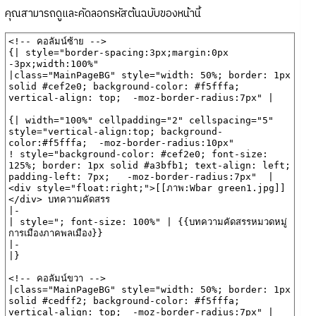
คุณสามารถดูและคัดลอกรหัสต้นฉบับของหน้านี้