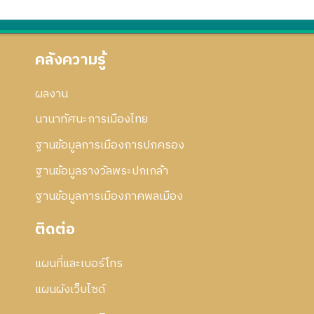
า
อ
2
ก้
ร
ก
5
ไ
แ
า
5
ข
ก้
ร
คลังความรู้
1
ไ
แ
ข
ก้
ผลงาน
ไ
ข
นานาทัศนะการเมืองไทย
ฐานข้อมูลการเมืองการปกครอง
ฐานข้อมูลรางวัลพระปกเกล้า
ฐานข้อมูลการเมืองภาคพลเมือง
ติดต่อ
แผนที่และเบอร์โทร
แผนผังเว็บไซด์