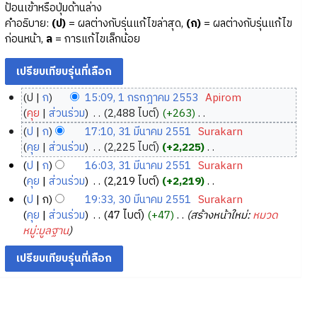
ป้อนเข้าหรือปุ่มด้านล่าง
คำอธิบาย:
(ป)
= ผลต่างกับรุ่นแก้ไขล่าสุด,
(ก)
= ผลต่างกับรุ่นแก้ไข
ก่อนหน้า,
ล
= การแก้ไขเล็กน้อย
ป
ก
15:09, 1 กรกฎาคม 2553
‎
Apirom
1
คุย
ส่วนร่วม
‎
2,488 ไบต์
+263
‎
ก
ไ
ป
ก
17:10, 31 มีนาคม 2551
‎
Surakarn
ม่
ร
3
คุย
ส่วนร่วม
‎
2,225 ไบต์
+2,225
‎
มี
ก
1
ไ
ป
ก
16:03, 31 มีนาคม 2551
‎
Surakarn
ค
ฎ
ม่
มี
คุย
ส่วนร่วม
‎
2,219 ไบต์
+2,219
‎
ว
า
มี
น
ไ
ป
ก
19:33, 30 มีนาคม 2551
‎
Surakarn
า
ค
ค
า
ม่
3
คุย
ส่วนร่วม
‎
47 ไบต์
+47
‎
สร้างหน้าใหม่:
หมวด
ม
ว
ม
ค
มี
0
หมู่:มูลฐาน
ย่
า
2
ค
ม
มี
อ
ม
5
ว
2
น
ก
ย่
า
5
5
า
า
อ
ม
3
5
ค
ร
ก
ย่
1
ม
แ