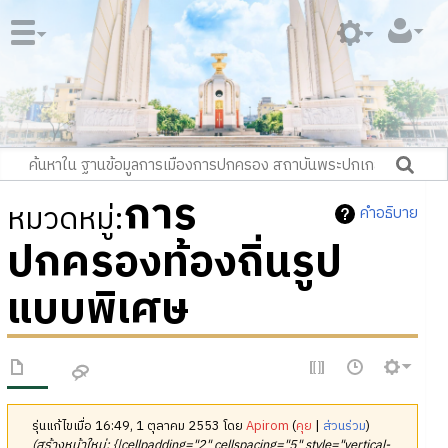
การ
หมวดหมู่
:
คำอธิบาย
ปกครองท้องถิ่นรูป
แบบพิเศษ
รุ่นแก้ไขเมื่อ 16:49, 1 ตุลาคม 2553 โดย
Apirom
(
คุย
|
ส่วนร่วม
)
(สร้างหน้าใหม่: {|cellpadding="2" cellspacing="5" style="vertical-