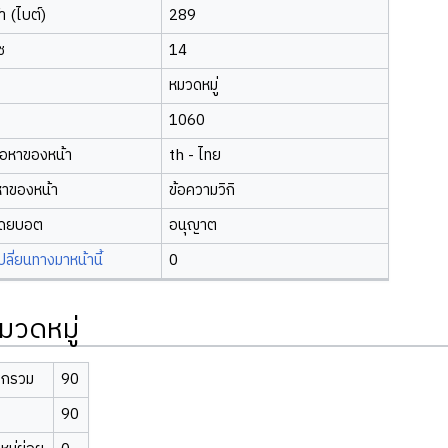
 (ไบต์)
289
ซ
14
หมวดหมู่
1060
้อหาของหน้า
th - ไทย
หาของหน้า
ข้อความวิกิ
โดยบอต
อนุญาต
ี่ยนทางมาหน้านี้
0
มวดหมู่
ิกรวม
90
90