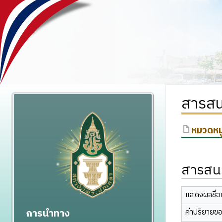
สารสน
หมวดหมู
สารสนเ
แสดงผลชื่อเ
การนำทาง
ค่าปริยายข