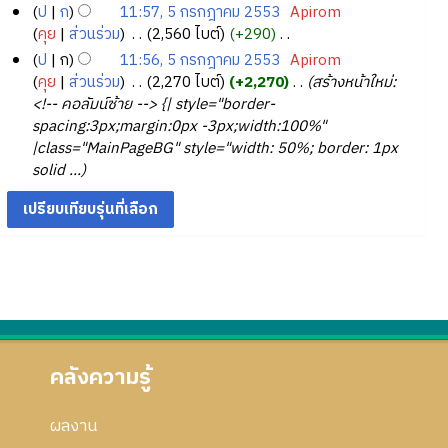
มี
0
ไ
ร
ป
ก
11:57, 5 กรกฎาคม 2553
‎
Apirom
ก
ย่
า
ค
ม่
ก
แ
5
คุย
ส่วนร่วม
‎
2,560 ไบต์
+290
‎
า
อ
ม
ว
มี
ร
ก้
ก
ไ
ร
ป
ก
11:56, 5 กรกฎาคม 2553
‎
Apirom
ก
ย่
า
ค
ไ
ก
ม่
ร
แ
คุย
ส่วนร่วม
‎
2,270 ไบต์
+2,270
‎
สร้างหน้าใหม่:
า
อ
ม
ว
ข
ฎ
มี
ก
ก้
<!-- คอลัมน์ซ้าย --> {| style="border-
ร
ก
ย่
า
ค
า
ไ
ฎ
spacing:3px;margin:0px -3px;width:100%"
แ
า
อ
ม
ว
ค
ข
า
|class="MainPageBG" style="width: 50%; border: 1px
ก้
ร
ก
ย่
า
ม
ค
solid ...
ไ
แ
า
อ
ม
2
ม
ข
ก้
ร
ก
ย่
5
2
ไ
แ
า
อ
5
5
ข
ก้
ร
ก
3
5
ไ
แ
า
3
ข
ก้
ร
ไ
แ
ข
ก้
ไ
คลังความรู้
ข
ผลงาน