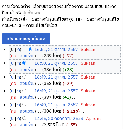
การเลือกผลต่าง: เลือกปุ่มของสองรุ่นที่ต้องการเปรียบเทียบ และกด
ป้อนเข้าหรือปุ่มด้านล่าง
คำอธิบาย:
(ป)
= ผลต่างกับรุ่นแก้ไขล่าสุด,
(ก)
= ผลต่างกับรุ่นแก้ไข
ก่อนหน้า,
ล
= การแก้ไขเล็กน้อย
ป
ก
16:52, 21 ตุลาคม 2557
‎
Suksan
2
คุย
ส่วนร่วม
‎
289 ไบต์
−97
‎
1
ไ
ป
ก
16:50, 21 ตุลาคม 2557
‎
Suksan
ม่
ตุ
คุย
ส่วนร่วม
‎
386 ไบต์
+28
‎
มี
ล
ไ
ป
ก
16:49, 21 ตุลาคม 2557
‎
Suksan
ค
า
ม่
คุย
ส่วนร่วม
‎
358 ไบต์
−29
‎
ว
ค
มี
ไ
ป
ก
16:49, 21 ตุลาคม 2557
‎
Suksan
า
ค
ม
ม่
คุย
ส่วนร่วม
‎
387 ไบต์
+1
‎
ม
ว
2
มี
ไ
ป
ก
16:40, 21 ตุลาคม 2557
‎
Suksan
ย่
า
5
ค
ม่
คุย
ส่วนร่วม
‎
386 ไบต์
−2,119
‎
อ
ม
5
ว
มี
ไ
ป
ก
14:45, 20 กรกฎาคม 2553
‎
Apirom
ก
ย่
า
7
ค
ม่
2
คุย
ส่วนร่วม
‎
2,505 ไบต์
−55
‎
า
อ
ม
ว