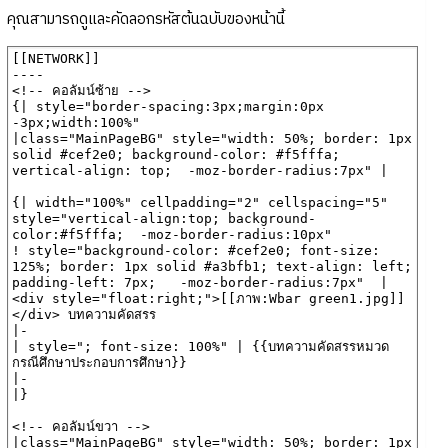
คุณสามารถดูและคัดลอกรหัสต้นฉบับของหน้านี้