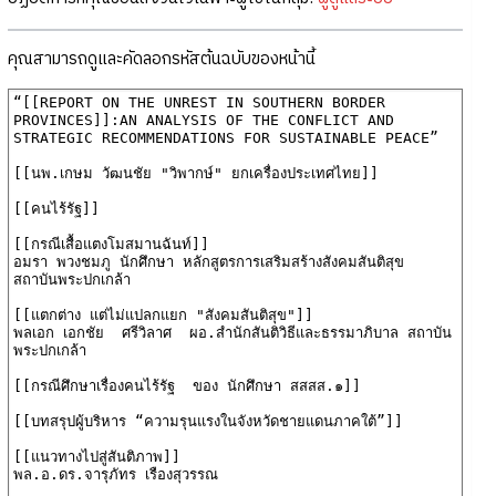
คุณสามารถดูและคัดลอกรหัสต้นฉบับของหน้านี้