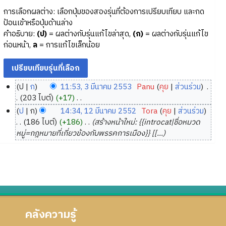
การเลือกผลต่าง: เลือกปุ่มของสองรุ่นที่ต้องการเปรียบเทียบ และกด
ป้อนเข้าหรือปุ่มด้านล่าง
คำอธิบาย:
(ป)
= ผลต่างกับรุ่นแก้ไขล่าสุด,
(ก)
= ผลต่างกับรุ่นแก้ไข
ก่อนหน้า,
ล
= การแก้ไขเล็กน้อย
ป
ก
11:53, 3 มีนาคม 2553
‎
Panu
คุย
ส่วนร่วม
‎
3
203 ไบต์
+17
‎
มี
ไ
ป
ก
14:34, 12 มีนาคม 2552
‎
Tora
คุย
ส่วนร่วม
ม่
น
1
186 ไบต์
+186
‎
สร้างหน้าใหม่: {{introcat|ชื่อหมวด
มี
า
2
หมู่=กฎหมายที่เกี่ยวข้องกับพรรคการเมือง}} [[...
ค
ค
มี
ว
ม
น
า
2
า
ม
5
ค
ย่
5
ม
อ
3
2
ก
คลังความรู้
5
า