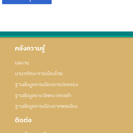
3
5
ร
ก
ย่
5
แ
า
อ
3
ก้
ร
ก
ไ
แ
า
ข
ก้
ร
ไ
แ
ข
ก้
คลังความรู้
ไ
ข
ผลงาน
นานาทัศนะการเมืองไทย
ฐานข้อมูลการเมืองการปกครอง
ฐานข้อมูลรางวัลพระปกเกล้า
ฐานข้อมูลการเมืองภาคพลเมือง
ติดต่อ