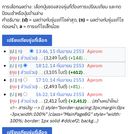
การเลือกผลต่าง: เลือกปุ่มของสองรุ่นที่ต้องการเปรียบเทียบ และกด
ป้อนเข้าหรือปุ่มด้านล่าง
คำอธิบาย:
(ป)
= ผลต่างกับรุ่นแก้ไขล่าสุด,
(ก)
= ผลต่างกับรุ่นแก้ไข
ก่อนหน้า,
ล
= การแก้ไขเล็กน้อย
ป
ก
13:46, 15 กันยายน 2553
‎
Apirom
1
คุย
ส่วนร่วม
‎
3,249 ไบต์
+144
‎
5
ไ
ป
ก
18:12, 14 กันยายน 2553
‎
Apirom
ม่
กั
1
คุย
ส่วนร่วม
‎
3,105 ไบต์
+612
‎
มี
น
4
ไ
ป
ก
17:10, 14 กันยายน 2553
‎
Apirom
ค
ย
ม่
กั
คุย
ส่วนร่วม
‎
2,493 ไบต์
+81
‎
ว
า
มี
น
ไ
ป
ก
16:22, 14 กันยายน 2553
‎
Apirom
า
ค
ย
ย
ม่
คุย
ส่วนร่วม
‎
2,412 ไบต์
+2,412
‎
สร้างหน้าใหม่:
ม
ว
น
า
มี
<!-- สารบัญ --> {| style="border-spacing:3px;margin:0px
ย่
า
2
ค
ย
-3px;width:100%" |class="MainPageBG" style="width:
อ
ม
5
ว
น
100%; border: 1px solid #ddcef2; backg...
ก
ย่
า
5
2
า
อ
ม