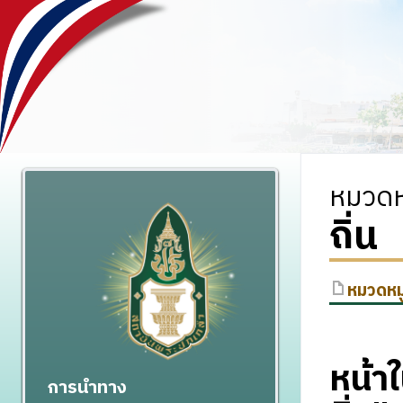
หมวดหม
ถิ่น
หมวดหมู
หน้า
การนำทาง