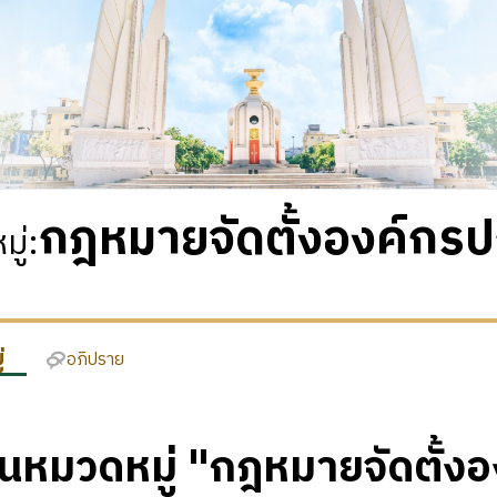
กฎหมายจัดตั้งองค์กร
ู่
:
่
อภิปราย
ในหมวดหมู่ "กฎหมายจัดตั้ง