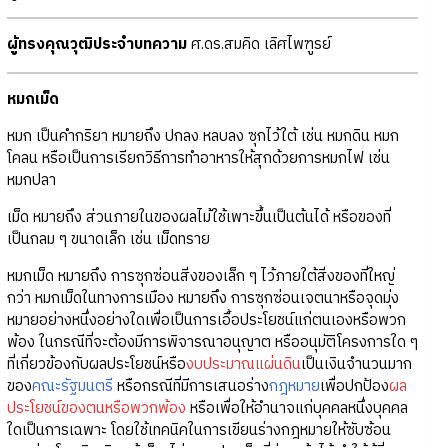
ผู้ทรงคุณวุฒิประจำบทความ
ศ.ดร.สมคิด เลิศไพฑูรย์
หมกเม็ด
หมก เป็นคำกริยา หมายถึง ปกลง หลบลง ซุกไว้ใต้ เช่น หมกดิน หมก
โคลน หรือเป็นการเรียกวิธีการทำอาหารให้สุกด้วยการหมกไฟ เช่น
หมกปลา
เม็ด หมายถึง ส่วนภายในของผลไม้ใช้เพาะขึ้นเป็นต้นได้ หรือของที่
เป็นกลม ๆ ขนาดเล็ก เช่น เม็ดทราย
หมกเม็ด หมายถึง การซุกซ่อนสิ่งของเล็ก ๆ ไว้ภายใต้สิ่งของที่ใหญ่
กว่า หมกเม็ดในทางการเมือง หมายถึง การซุกซ่อนเจตนาหรือจุดมุ่ง
หมายอย่างหนึ่งอย่างใดเพื่อเป็นการเอื้อประโยชน์แก่ตนเองหรือพวก
พ้อง ในกรณีที่จะต้องมีการพิจารณาอนุญาต หรืออนุมัติโครงการใด ๆ
ที่เกี่ยวข้องกับผลประโยชน์หรือ
งบประมาณแผ่นดิน
เป็นเงินจำนวนมาก
ของ
คณะรัฐมนตรี
หรือกรณีที่มีการเสนอร่าง
กฎหมาย
เพื่อปกป้อง
ผล
ประโยชน์ของตนหรือพวกพ้อง
หรือเพื่อให้อำนาจแก่บุคคลหนึ่งบุคคล
ใดเป็นการเฉพาะ โดยใช้เทคนิคในการเขียนร่างกฎหมายให้ซับซ้อน