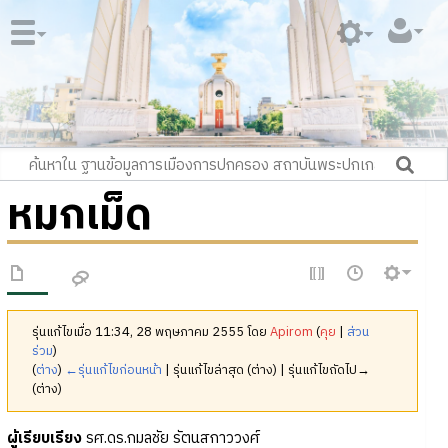
หมกเม็ด
รุ่นแก้ไขเมื่อ 11:34, 28 พฤษภาคม 2555 โดย
Apirom
(
คุย
|
ส่วน
ร่วม
)
(
ต่าง
)
←รุ่นแก้ไขก่อนหน้า
| รุ่นแก้ไขล่าสุด (ต่าง) | รุ่นแก้ไขถัดไป→
(ต่าง)
ผู้เรียบเรียง
รศ.ดร.กมลชัย รัตนสกาววงศ์