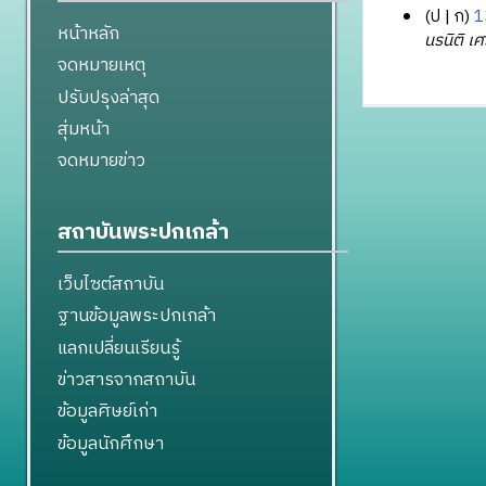
ป
ก
1
หน้าหลัก
2
นรนิติ เศ
จดหมายเหตุ
1
พ
ปรับปรุงล่าสุด
ฤ
สุ่มหน้า
ศ
จดหมายข่าว
จิ
ก
า
สถาบันพระปกเกล้า
ย
น
เว็บไซต์สถาบัน
2
ฐานข้อมูลพระปกเกล้า
5
6
แลกเปลี่ยนเรียนรู้
1
ข่าวสารจากสถาบัน
ข้อมูลศิษย์เก่า
ข้อมูลนักศึกษา