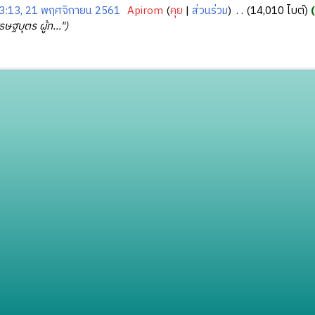
3:13, 21 พฤศจิกายน 2561
‎
Apirom
คุย
ส่วนร่วม
‎
14,010 ไบต์
รษฐบุตร ผู้ท..."