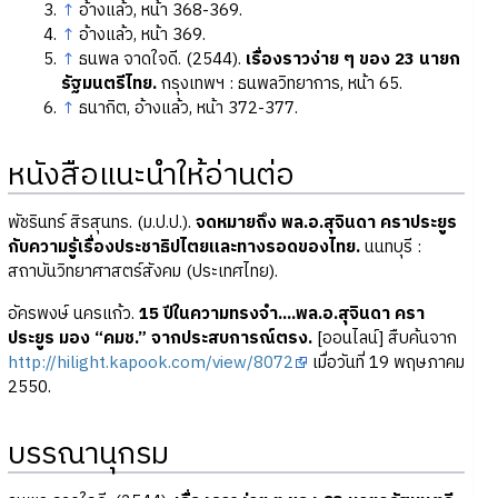
↑
อ้างแล้ว, หน้า 368-369.
↑
อ้างแล้ว, หน้า 369.
↑
ธนพล จาดใจดี. (2544).
เรื่องราวง่าย ๆ ของ 23 นายก
รัฐมนตรีไทย.
กรุงเทพฯ : ธนพลวิทยาการ, หน้า 65.
↑
ธนากิต, อ้างแล้ว, หน้า 372-377.
หนังสือแนะนำให้อ่านต่อ
พัชรินทร์ สิรสุนทร. (ม.ป.ป.).
จดหมายถึง พล.อ.สุจินดา คราประยูร
กับความรู้เรื่องประชาธิปไตยและทางรอดของไทย.
นนทบุรี :
สถาบันวิทยาศาสตร์สังคม (ประเทศไทย).
อัครพงษ์ นครแก้ว.
15 ปีในความทรงจำ....พล.อ.สุจินดา ครา
ประยูร มอง “คมช.” จากประสบการณ์ตรง.
[ออนไลน์] สืบค้นจาก
http://hilight.kapook.com/view/8072
เมื่อวันที่ 19 พฤษภาคม
2550.
บรรณานุกรม