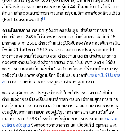
(Fort Sill’s) รัฐโอคลาโฮม่า (Oklahoma) ประเทศสหรัฐอเมริกา
สำเร็จหลักสูตรเสนาธิการทหารบกรุ่นที่ 44 เป็นอันดับที่ 1 สำเร็จการ
ศึกษาหลักสูตรเสนาธิการทหารบกสหรัฐอเมริกาจากฟอร์ดลีเวนเวิร์ธ
[2]
(Fort Leavenworth)
การรับราชการ
พลเอก สุจินดา คราประยูร เข้ารับราชการทหาร
ตั้งแต่ปี พ.ศ. 2496 ได้รับพระราชทานยศ ว่าที่ร้อยตรี เมื่อวันที่ 25
มกราคม พ.ศ. 2501 ดำรงตำแหน่งผู้บังคับกองร้อย กองพันทหารปืน
ใหญ่ที่ 21 ในปี พ.ศ. 2513 พลเอก สุจินดา คราประยูร เดินทางไป
ราชการสงครามที่เวียดนาม ขณะดำรงตำแหน่งหัวหน้าฝ่ายยุทธการ
กองพลทหารปืนใหญ่ต่อสู้อากาศยาน ต่อมาในปี พ.ศ. 2514 ได้รับ
พระราชทานยศพันโท และเข้าดำรงตำแหน่งรองผู้ช่วยทูตไทย ณ กรุง
วอชิงตัน ประเทศสหรัฐอเมริกา ซึ่งเป็นระยะเวลาที่
นายอานันท์ ปันยาร
ชุน
ดำรงตำแหน่งเอกอัครราชทูตประจำสหรัฐอเมริกา
พลเอก สุจินดา คราประยูร ก้าวหน้าในหน้าที่ราชการตามลำดับใน
ตำแหน่งอาจารย์โรงเรียนเสนาธิการทหารบก เจ้ากรมยุทธการทหาร
บก ผู้ช่วยเสนาธิการทหารบกฝ่ายยุทธการ รองเสนาธิการทหารบก ผู้
ช่วยผู้บัญชาการทหารบก รองผู้บัญชาการทหารบก และในวันที่ 29
เมษายน พ.ศ. 2533 ดำรงตำแหน่งผู้บัญชาการทหารบกแทน
พลเอก
ชวลิต ยงใจยุทธ
ซึ่งลาออกจากราชการ และเมื่อวันที่ 1 ตุลาคม พ.ศ.