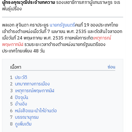
ผู้ทรงคุณวุฒิประจำบทความ
รองเลขาธิการสภาผู้แทนราษฎร จเร
พันธุ์เปรื่อง
พลเอก สุจินดา คราประยูร
นายกรัฐมนตรี
คนที่ 19 ของประเทศไทย
เข้าดำรงตำแหน่งเมื่อวันที่ 7 เมษายน พ.ศ. 2535 และตัดสินใจลาออก
เมื่อวันที่ 24 พฤษภาคม พ.ศ. 2535 ภายหลังการเกิด
เหตุการณ์
พฤษภาทมิฬ
รวมระยะเวลาดำรงตำแหน่งนายกรัฐมนตรีของ
ประเทศไทยเพียง 48 วัน
เนื้อหา
1
ประวัติ
2
บทบาททางการเมือง
3
เหตุการณ์พฤษภาทมิฬ
4
ปัจจุบัน
5
อ้างอิง
6
หนังสือแนะนำให้อ่านต่อ
7
บรรณานุกรม
8
ดูเพิ่มเติม