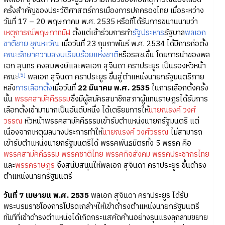
ครั้งสำคัญของประวัติศาสตร์การเมืองการปกครองไทย เมื่อระหว่าง
วันที่ 17 – 20 พฤษภาคม พ.ศ. 2535 หรือที่ได้รับการขนานนามว่า
เหตุการณ์พฤษภาทมิฬ
ตั้งแต่เข้าร่วมการทำ
รัฐประหาร
รัฐบาล
พลเอก
ชาติชาย ชุณหะวัณ
เมื่อวันที่ 23 กุมภาพันธ์ พ.ศ. 2534 ได้มีการก่อตั้ง
คณะรักษาความสงบเรียบร้อยแห่งชาติ
หรือรสช.ขึ้น โดยการนำของพล
เอก สุนทร คงสมพงษ์และพลเอก สุจินดา คราประยูร เป็นรองหัวหน้า
[5]
คณะ
พลเอก สุจินดา คราประยูร ขึ้นสู่ตำแหน่งนายกรัฐมนตรีภาย
หลัง
การเลือกตั้ง
เมื่อวันที่
22 มีนาคม พ.ศ. 2535
ในการเลือกตั้งครั้ง
นั้น
พรรคสามัคคีธรรม
ซึ่งมีผู้สมัครสมาชิกสภาผู้แทนราษฎรได้รับการ
เลือกตั้งเข้ามามากเป็นอันดับหนึ่ง ได้เตรียมการให้
นายณรงค์ วงศ์
วรรณ
หัวหน้าพรรคสามัคคีธรรมเข้ารับตำแหน่งนายกรัฐมนตรี แต่
เนื่องจากเหตุผลบางประการทำให้
นายณรงค์ วงศ์วรรณ
ไม่สามารถ
เข้ารับตำแหน่งนายกรัฐมนตรีได้ พรรคพันธมิตรทั้ง 5 พรรค คือ
พรรคสามัคคีธรรม
พรรคชาติไทย
พรรคกิจสังคม
พรรคประชากรไทย
และ
พรรคราษฎร
จึงสนับสนุนให้พลเอก สุจินดา คราประยูร ขึ้นดำรง
ตำแหน่งนายกรัฐมนตรี
วันที่ 7 เมษายน พ.ศ. 2535
พลเอก สุจินดา คราประยูร ได้รับ
พระบรมราชโองการโปรดเกล้าฯให้เข้าดำรงตำแหน่งนายกรัฐมนตรี
ทันทีที่เข้าดำรงตำแหน่งได้เกิดกระแสคัดค้านอย่างรุนแรงลุกลามขยาย