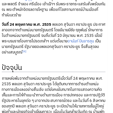
และพลตรี จำลอง ศรีเมือง เข้าเฝ้าฯ รับพระราชกระแสรับสั่งพร้อมกัน
ณ พระตำหนักจิตรลดารโหฐาน เพื่อแก้ไขสถานการณ์บ้านเมืองที่
กำลังเลวร้าย
วันที่ 24 พฤษภาคม พ.ศ. 2535
พลเอก สุจินดา คราประยูร ประกาศ
ลาออกจากตำแหน่งนายกรัฐมนตรี โดยมีนายมีชัย ฤชุพันธ์ รักษาการ
ในตำแหน่งนายกรัฐมนตรี จนถึงวันที่ 10 มิถุนายน พ.ศ. 2535 เมื่อมี
พระบรมราชโองการโปรดเกล้าฯ แต่งตั้งนาย
อานันท์ ปันยารชุน
เป็น
นายกรัฐมนตรี รัฐบาลของพลเอกสุจินดา คราประยูร จึงสิ้นสุดลง
[6]
อย่างสมบูรณ์
ปัจจุบัน
ภายหลังพ้นจากตำแหน่งนายกรัฐมนตรีเมื่อวันที่ 24 พฤษภาคม พ.ศ.
2535 พลเอก สุจินดา คราประยูร ได้ยุติบทบาทการดำรงตำแหน่ง
ทางการเมืองลงอย่างสิ้นเชิง แต่ยังคงมีบทบาทในการแสดงความคิด
เห็นและการให้คำแนะนำทางด้านการเมือง การปกครอง และการปฏิวัติ
รัฐประหารในยุคต่อ ๆ มาจากประสบการณ์ตรง และในวันที่ 6 สิงหาคม
ของทุกปี พลเอก สุจินดา คราประยูร จะเปิดบ้านให้นายทหารชั้นผู้ใหญ่
พ่อค้าและนักธุรกิจเข้าเยี่ยมคารวะ เนื่องในวันคล้ายวันเกิด ณ บ้านพัก