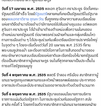
กับถือตะเกียงเข้าสภาผู้แทนราษฏร
วันที่ 17 เมษายน พ.ศ. 2535
พลเอก สุจินดา คราประยูร จัดตั้งคณะ
รัฐมนตรีได้สำเร็จ โดยมี
รัฐมนตรี
หลายคนที่เคยเป็นรัฐมนตรีในรัฐบาล
ของ
พลเอกชาติชาย ชุณหะวัณ
ซึ่งถูกคณะรักษาความสงบเรียบร้อย
แห่งชาติยึดอำนาจโดยอ้างว่ามีการคอร์รัปชั่นอย่างรุนแรง แต่พลเอก
สุจินดา คราประยูร ได้นำเข้ามาดำรงตำแหน่งเพื่อความมั่นคงของ
ตำแหน่งนายกรัฐมนตรี ต่อมาพรรคร่วมฝ่ายค้านและกลุ่มเคลื่อนไหว
ทางการเมืองต่าง ๆ ได้ประชุมร่วมกันเพื่อเตรียมเปิดการปราศรัยใหญ่
ในจุดต่าง ๆ โดยจะเริ่มตั้งแต่วันที่ 20 เมษายน พ.ศ. 2535 ที่ลาน
พระบรมรูปทรงม้า และต้องการปิดโอกาสในการสืบทอดอำนาจของ
คณะรักษาความสงบเรียบร้อยแห่งชาติและเรียกร้องให้นายกรัฐมนตรี
ต้องเป็นสมาชิกสภาผู้แทนราษฎร จนในที่สุดกลายมาเป็นประเด็นใน
การแก้ไขรัฐธรรมนูญ
วันที่ 4 พฤษภาคม พ.ศ. 2535
พลตรี จำลอง ศรีเมือง สมาชิกสภาผู้
แทนราษฎรกรุงเทพมหานครและหัวหน้าพรรคพลังธรรม ประกาศอด
อาหารประท้วงและมีประชาชนร่วมอดอาหารประท้วงด้วยจำนวนมาก
วันที่ 6 พฤษภาคม พ.ศ. 2535
รัฐบาลแถลงนโยบายการบริหาร
ราชการแผ่นดินต่อรัฐสภา ในการประชุมร่วมกันของรัฐสภา สมัย
สามัญ ครั้งที่ 1 โดยถูกโจมตีจากสมาชิกสภาผู้แทนราษฎรพรรคฝ่าย