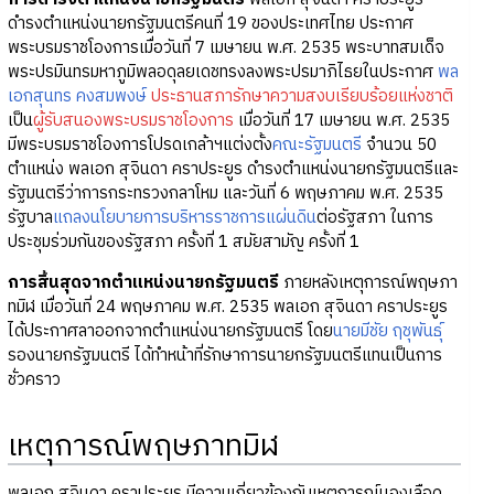
ดำรงตำแหน่งนายกรัฐมนตรีคนที่ 19 ของประเทศไทย ประกาศ
พระบรมราชโองการเมื่อวันที่ 7 เมษายน พ.ศ. 2535 พระบาทสมเด็จ
พระปรมินทรมหาภูมิพลอดุลยเดชทรงลงพระปรมาภิไธยในประกาศ
พล
เอกสุนทร คงสมพงษ์
ประธานสภารักษาความสงบเรียบร้อยแห่งชาติ
เป็น
ผู้รับสนองพระบรมราชโองการ
เมื่อวันที่ 17 เมษายน พ.ศ. 2535
มีพระบรมราชโองการโปรดเกล้าฯแต่งตั้ง
คณะรัฐมนตรี
จำนวน 50
ตำแหน่ง พลเอก สุจินดา คราประยูร ดำรงตำแหน่งนายกรัฐมนตรีและ
รัฐมนตรีว่าการกระทรวงกลาโหม และวันที่ 6 พฤษภาคม พ.ศ. 2535
รัฐบาล
แถลงนโยบายการบริหารราชการแผ่นดิน
ต่อรัฐสภา ในการ
ประชุมร่วมกันของรัฐสภา ครั้งที่ 1 สมัยสามัญ ครั้งที่ 1
การสิ้นสุดจากตำแหน่งนายกรัฐมนตรี
ภายหลังเหตุการณ์พฤษภา
ทมิฬ เมื่อวันที่ 24 พฤษภาคม พ.ศ. 2535 พลเอก สุจินดา คราประยูร
ได้ประกาศลาออกจากตำแหน่งนายกรัฐมนตรี โดย
นายมีชัย ฤชุพันธุ์
รองนายกรัฐมนตรี ได้ทำหน้าที่รักษาการนายกรัฐมนตรีแทนเป็นการ
ชั่วคราว
เหตุการณ์พฤษภาทมิฬ
พลเอก สุจินดา คราประยูร มีความเกี่ยวข้องกับเหตุการณ์นองเลือด