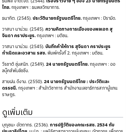
ธนพล จาดใจดี. (2544).
เรื่องราวง่าย ๆ ของ 23 นายกรัฐมนตรี
ไทย.
กรุงเทพฯ : ธนพลวิทยาการ.
ธนากิต. (2545).
ประวัตินายกรัฐมนตรีไทย.
กรุงเทพฯ : ปิรามิด.
วาสนา นาน่วม. (2545).
ความคิดทางการเมืองของพลเอก สุ
จินดา คราประยูร.
กรุงเทพฯ : มติชน.
วาสนา นาน่วม. (2545).
บันทึกคำให้การ สุจินดา คราประยูร
กำเนิดและอวสาน รสช.
พิมพ์ครั้งที่ 2. กรุงเทพฯ : มติชน.
วีรชาติ ชุ่มสนิท. (2549).
24 นายกรัฐมนตรีไทย.
กรุงเทพฯ : ออ
ลบุ๊คส์พับลิชชิ่ง.
สายฝน ดีงาม. (2550).
24 นายกรัฐมนตรีไทย : ประวัติและ
ดรรชนี.
กรุงเทพฯ : สำนักวิชาการ สำนักงานเลขาธิการสภาผู้แทน
ราษฎร.
ดูเพิ่มเติม
บุญชนะ อัตถากร. (2536).
การปฏิวัติของคณะรสช. 2534 กับ
ประชาธิปไตย.
ม.ป.ท. : มูลนิธิศาสตราจารย์บุญชนะ อัตถากร เพื่อการ