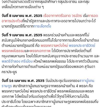
วงกว้างอย่างรวดเร็วจากกลุ่มนักศึกษา กลุ่มประชาชน และกลุ่ม
เคลื่อนไหวทางการเมืองต่าง ๆ
วันที่ 8 เมษายน พ.ศ. 2535
เรืออากาศตรีฉลาด วรฉัตร
เริ่ม
การอด
อาหารประท้วง
ที่หน้ารัฐสภาและประกาศจะอดอาหารไปจนกว่าจะได้
นายกรัฐมนตรีที่มาจาก
การเลือกตั้ง
วันที่ 9 เมษายน พ.ศ. 2535
พรรคร่วมฝ่ายค้านและพรรคที่ไม่
สนับสนุนให้คนกลางหรือคนนอกที่ไม่ได้มาจากการเลือกตั้งเข้ามาดำรง
ตำแหน่งนายกรัฐมนตรี คือ
พรรคความหวังใหม่
พรรคประชาธิปัตย์
พรรคพลังธรรม
และ
พรรคเอกภาพ
ได้เปิดการปราศรัยต่อต้านที่
กรุงเทพมหานคร โดยได้รับการสนับสนุนจากประชาชนจำนวนมาก และ
พลตรีจำลอง ศรีเมือง
หัวหน้าพรรคพลังธรรม ได้ประกาศตัวเป็นแกน
นำการคัดค้านการดำรงตำแหน่งนายกรัฐมนตรีของพลเอก สุจินดา
คราประยูร
วันที่ 16 เมษายน พ.ศ. 2535
วันนัดประชุมวันแรกของ
สภาผู้แทน
ราษฎร
สมาชิกสภาผู้แทนราษฎรจากพรรคฝ่ายค้าน 4 พรรค คือ
พรรคความหวังใหม่ พรรคประชาธิปัตย์ พรรคพลังธรรมและพรรค
เอกภาพ ได้พร้อมใจกันแต่งชุดดำเพื่อไว้ทุกข์ให้กับความไม่เป็น
ประชาธิปไตย โดยเฉพาะสมาชิกสภาผู้แทนราษฎรพรรคพลังธรรมถึง