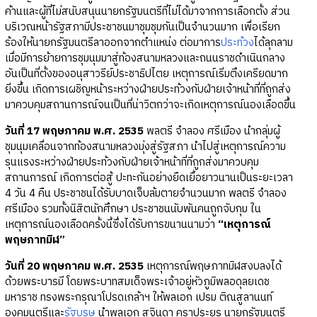
ค้านและผู้ที่ไม่สนับสนุนนายกรัฐมนตรีที่ไม่ได้มาจากการเลือกตั้ง ส่วน
บริเวณหน้ารัฐสภามีประชาชนมาชุมชุมกันเป็นจำนวนมาก เพื่อเรียก
ร้องให้นายกรัฐมนตรีลาออกจากตำแหน่ง ต่อมาการ
ประท้วง
ได้ลุกลาม
เมื่อมีการย้ายการชุมนุมมาสู่ท้องสนามหลวงและถนนราชดำเนินกลาง
อันเป็นที่ตั้งของอนุสาวรีย์ประชาธิปไตย เหตุการณ์เริ่มตึงเครียดมาก
ยิ่งขึ้น เกิดการเผชิญหน้าระหว่างฝ่ายประท้วงกับฝ่ายเจ้าหน้าที่ที่ถูกส่ง
มาควบคุมสถานการณ์จนเป็นที่น่าวิตกว่าจะเกิดเหตุการณ์นองเลือดขึ้น
วันที่ 17 พฤษภาคม พ.ศ. 2535
พลตรี จำลอง ศรีเมือง นำกลุ่มผู้
ชุมนุมเคลื่อนจากท้องสนามหลวงมุ่งสู่รัฐสภา นำไปสู่เหตุการณ์ความ
รุนแรงระหว่างฝ่ายประท้วงกับฝ่ายเจ้าหน้าที่ที่ถูกส่งมาควบคุม
สถานการณ์ เกิดการต่อสู้ ปะทะกันอย่างยืดเยื้อยาวนานเป็นระยะเวลา
4 วัน 4 คืน ประชาชนได้รับบาดเจ็บล้มตายจำนวนมาก พลตรี จำลอง
ศรีเมือง รวมทั้งนิสิตนักศึกษา ประชาชนนับพันคนถูกจับกุม ใน
เหตุการณ์นองเลือดครั้งนี้ซึ่งได้รับการขนานนามว่า
“เหตุการณ์
พฤษภาทมิฬ”
วันที่ 20 พฤษภาคม พ.ศ. 2535
เหตุการณ์พฤษภาทมิฬสงบลงได้
ด้วยพระบารมี โดยพระบาทสมเด็จพระเจ้าอยู่หัวภูมิพลอดุลยเดช
มหาราช ทรงพระกรุณาโปรดเกล้าฯ ให้พลเอก เปรม ติณสูลานนท์
องคมนตรีและ
รัฐบุรุษ
นำพลเอก สุจินดา คราประยูร นายกรัฐมนตรี