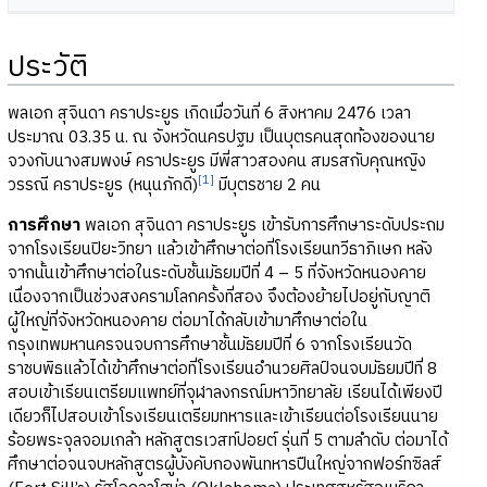
ประวัติ
พลเอก สุจินดา คราประยูร เกิดเมื่อวันที่ 6 สิงหาคม 2476 เวลา
ประมาณ 03.35 น. ณ จังหวัดนครปฐม เป็นบุตรคนสุดท้องของนาย
จวงกับนางสมพงษ์ คราประยูร มีพี่สาวสองคน สมรสกับคุณหญิง
[1]
วรรณี คราประยูร (หนุนภักดี)
มีบุตรชาย 2 คน
การศึกษา
พลเอก สุจินดา คราประยูร เข้ารับการศึกษาระดับประถม
จากโรงเรียนปิยะวิทยา แล้วเข้าศึกษาต่อที่โรงเรียนทวีธาภิเษก หลัง
จากนั้นเข้าศึกษาต่อในระดับชั้นมัธยมปีที่ 4 – 5 ที่จังหวัดหนองคาย
เนื่องจากเป็นช่วงสงครามโลกครั้งที่สอง จึงต้องย้ายไปอยู่กับญาติ
ผู้ใหญ่ที่จังหวัดหนองคาย ต่อมาได้กลับเข้ามาศึกษาต่อใน
กรุงเทพมหานครจนจบการศึกษาชั้นมัธยมปีที่ 6 จากโรงเรียนวัด
ราชบพิธแล้วได้เข้าศึกษาต่อที่โรงเรียนอำนวยศิลป์จนจบมัธยมปีที่ 8
สอบเข้าเรียนเตรียมแพทย์ที่จุฬาลงกรณ์มหาวิทยาลัย เรียนได้เพียงปี
เดียวก็ไปสอบเข้าโรงเรียนเตรียมทหารและเข้าเรียนต่อโรงเรียนนาย
ร้อยพระจุลจอมเกล้า หลักสูตรเวสท์ปอยต์ รุ่นที่ 5 ตามลำดับ ต่อมาได้
ศึกษาต่อจนจบหลักสูตรผู้บังคับกองพันทหารปืนใหญ่จากฟอร์ทซิลส์