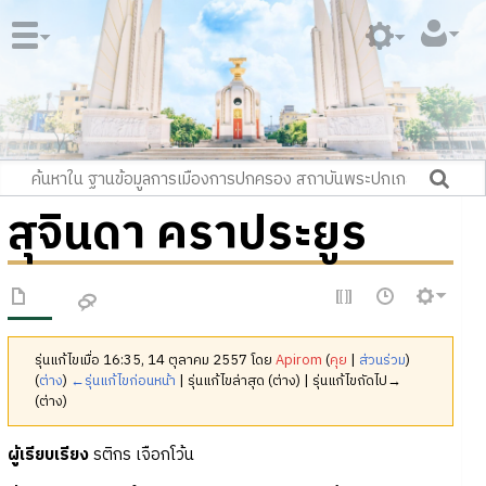
สุจินดา คราประยูร
รุ่นแก้ไขเมื่อ 16:35, 14 ตุลาคม 2557 โดย
Apirom
(
คุย
|
ส่วนร่วม
)
(
ต่าง
)
←รุ่นแก้ไขก่อนหน้า
| รุ่นแก้ไขล่าสุด (ต่าง) | รุ่นแก้ไขถัดไป→
(ต่าง)
ผู้เรียบเรียง
รติกร เจือกโว้น