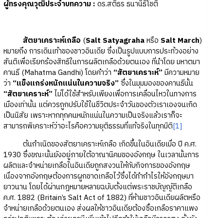
ผู้ทรงคุณวุฒิประจำบทความ
:
ดร.สติธร ธนานิธิโชติ
สัตยาเคราะห์เกลือ
(
Salt Satyagraha
หรือ
Salt March
)
หมายถึง การเดินเท้าของชาวอินเดีย ซึ่งเป็นรูปแบบการประท้วงอย่าง
สันติเพื่อเรียกร้องสิทธิในการผลิตเกลือด้วยตนเอง ที่นำโดย มหาตมา
คานธี (Mahatma Gandhi) โดยคำว่า
“สัตยาเคราะห์”
มีความหมาย
ว่า
“แข็งแกร่งหนักแน่นในความจริง”
ซึ่งในมุมมองของคานธีนั้น
“สัตยาเคราะห์”
ไม่ได้ใช้สำหรับเพียงเพื่อการเคลื่อนไหวในทางการ
เมืองเท่านั้น แต่ควรถูกปรับใช้ในชีวิตประจำวันของตัวเราเองจนเกิด
เป็นนิสัย เพราะหากทุกคนหนักแน่นในความเป็นจริงแล้วเราก็จะ
สามารถพิเคราะห์ว่าอะไรคือความยุติธรรมที่แท้จริงในทุกมิติ
[1]
ต้นกำเนิดของสัตยาเคราะห์เกลือ เกิดขึ้นในอินเดียเมื่อ ปี ค.ศ.
1930 ซึ่งขณะนั้นยังอยู่ภายใต้อาณานิคมของอังกฤษ ในเวลานั้นการ
ผลิตและจำหน่ายเกลือในอินเดียถูกสงวนให้กับกิจการของอังกฤษ
เนื่องจากอังกฤษต้องการผูกขาดเกลือไว้ซึ่งได้ทำกำไรให้อังกฤษมา
ยาวนาน โดยได้ผ่านกฎหมายหลายฉบับตั้งแต่พระราชบัญญัติเกลือ
ค.ศ. 1882 (Britain’s Salt Act of 1882) ที่ห้ามชาวอินเดียผลิตหรือ
จำหน่ายเกลือด้วยตนเอง ส่งผลให้ชาวอินเดียต้องซื้อเกลือราคาแพง