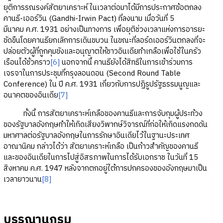
ยุติการรณรงค์สัตยาเคราะห์ ในเวลาต่อมาได้มีการประกาศข้อตกลง
คานธี-เออร์วิน (Gandhi-Irwin Pact) ที่ลงนาม เมื่อวันที่ 5
มีนาคม ค.ศ. 1931 อย่างเป็นทางการ เพื่อยุติช่วงเวลาแห่งการอารยะ
ขัดขืนโดยคานธียกเลิกการเดินขบวน ในขณะที่ลอร์ดเออร์วินตกลงที่จะ
ปล่อยตัวผู้ที่ถูกคุมขังและอนุญาตให้ชาวอินเดียทำเกลือเพื่อใช้ในครัว
เรือนได้ชั่วคราว
[6]
นอกจากนี้ คานธียังได้สิทธิในการเข้าร่วมการ
เจรจาในการประชุมที่กรุงลอนดอน (Second Round Table
Conference) ใน ปี ค.ศ. 1931 เกี่ยวกับการปฏิรูปรัฐธรรมนูญและ
อนาคตของอินเดีย
[7]
ทั้งนี้ การสัตยาเคราะห์เกลือของคานธีและการจับกุมผู้ประท้วง
ของรัฐบาลอังกฤษทำให้เกิดเสียงวิพากษ์วิจารณ์ที่ก่อให้เกิดแรงกดดัน
มหาศาลต่อรัฐบาลอังกฤษในการรักษาอินเดียไว้ในฐานะประเทศ
อาณานิคม กล่าวได้ว่า สัตยาเคราะห์เกลือ เป็นก้าวสำคัญของคานธี
และของอินเดียในการไปสู่อิสรภาพในการได้รับเอกราช ในวันที่ 15
สิงหาคม ค.ศ. 1947 หลังจากตกอยู่ใต้การปกครองของอังกฤษมาเป็น
เวลายาวนาน
[8]
บรรณานุกรม