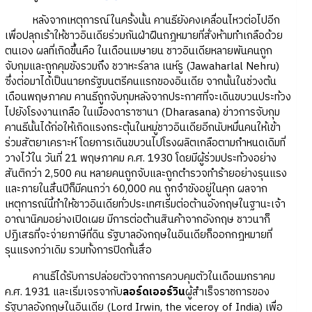
หลังจากเหตุการณ์ในครั้งนั้น คานธียังคงเคลื่อนไหวต่อไปอีก
เพื่อปลุกเร้าให้ชาวอินเดียร่วมกันฝ่าฝืนกฎหมายที่สั่งห้ามทำเกลือด้วย
ตนเอง ผลที่เกิดขึ้นคือ ในเดือนเมษายน ชาวอินเดียหลายพันคนถูก
จับกุมและถูกคุมขังรวมถึง ชวาหะร์ลาล เนห์รู (Jawaharlal Nehru)
ซึ่งต่อมาได้เป็นนายกรัฐมนตรีคนแรกของอินเดีย จากนั้นในช่วงต้น
เดือนพฤษภาคม คานธีถูกจับกุมหลังจากประกาศที่จะเดินขบวนประท้วง
ไปยังโรงงานเกลือ ในเมืองดาราซานา (Dharasana) ข่าวการจับกุม
คานธีนั้นได้ก่อให้เกิดแรงกระตุ้นในหมู่ชาวอินเดียอีกนับหมื่นคนให้เข้า
ร่วมสัตยาเคราะห์ โดยการเดินขบวนไปโรงผลิตเกลือตามกำหนดเดิมที่
วางไว้ใน วันที่ 21 พฤษภาคม ค.ศ. 1930 โดยมีผู้ร่วมประท้วงอย่าง
สันติกว่า 2,500 คน หลายคนถูกจับและถูกตำรวจทำร้ายอย่างรุนแรง
และภายในสิ้นปีก็มีคนกว่า 60,000 คน ถูกจำขังอยู่ในคุก ผลจาก
เหตุการณ์นี้ทำให้ชาวอินเดียทั่วประเทศเริ่มต่อต้านอังกฤษในฐานะเจ้า
อาณานิคมอย่างเปิดเผย มีการต่อต้านสินค้าจากอังกฤษ ชาวนาก็
ปฏิเสธที่จะจ่ายภาษีที่ดิน รัฐบาลอังกฤษในอินเดียก็ออกกฎหมายที่
รุนแรงกว่าเดิม รวมทั้งการปิดกั้นสื่อ
คานธีได้รับการปล่อยตัวจากการควบคุมตัวในเดือนมกราคม
ค.ศ. 1931 และเริ่มเจรจากับ
ลอร์ดเออร์วิน
ผู้สำเร็จราชการของ
รัฐบาลอังกฤษในอินเดีย (Lord Irwin, the viceroy of India) เพื่อ