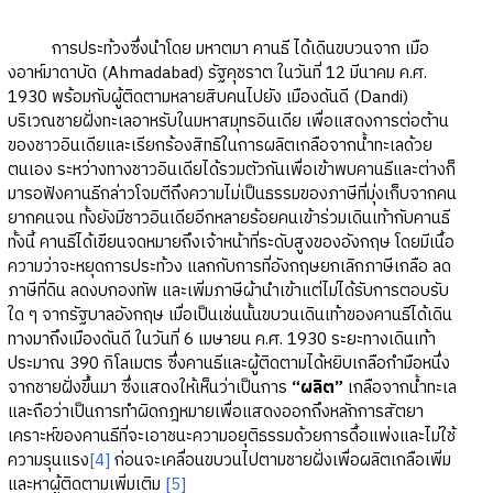
การประท้วงซึ่งนำโดย มหาตมา คานธี ได้เดินขบวนจาก เมือ
งอาห์มาดาบัด (Ahmadabad) รัฐคุชราต ในวันที่ 12 มีนาคม ค.ศ.
1930 พร้อมกับผู้ติดตามหลายสิบคนไปยัง เมืองดันดี (Dandi)
บริเวณชายฝั่งทะเลอาหรับในมหาสมุทรอินเดีย เพื่อแสดงการต่อต้าน
ของชาวอินเดียและเรียกร้องสิทธิในการผลิตเกลือจากน้ำทะเลด้วย
ตนเอง ระหว่างทางชาวอินเดียได้รวมตัวกันเพื่อเข้าพบคานธีและต่างก็
มารอฟังคานธีกล่าวโจมตีถึงความไม่เป็นธรรมของภาษีที่มุ่งเก็บจากคน
ยากคนจน ทั้งยังมีชาวอินเดียอีกหลายร้อยคนเข้าร่วมเดินเท้ากับคานธี
ทั้งนี้ คานธีได้เขียนจดหมายถึงเจ้าหน้าที่ระดับสูงของอังกฤษ โดยมีเนื้อ
ความว่าจะหยุดการประท้วง แลกกับการที่อังกฤษยกเลิกภาษีเกลือ ลด
ภาษีที่ดิน ลดงบกองทัพ และเพิ่มภาษีผ้านำเข้าแต่ไม่ได้รับการตอบรับ
ใด ๆ จากรัฐบาลอังกฤษ เมื่อเป็นเช่นนั้นขบวนเดินเท้าของคานธีได้เดิน
ทางมาถึงเมืองดันดี ในวันที่ 6 เมษายน ค.ศ. 1930 ระยะทางเดินเท้า
ประมาณ 390 กิโลเมตร ซึ่งคานธีและผู้ติดตามได้หยิบเกลือกำมือหนึ่ง
จากชายฝั่งขึ้นมา ซึ่งแสดงให้เห็นว่าเป็นการ
“ผลิต”
เกลือจากน้ำทะเล
และถือว่าเป็นการทำผิดกฎหมายเพื่อแสดงออกถึงหลักการสัตยา
เคราะห์ของคานธีที่จะเอาชนะความอยุติธรรมด้วยการดื้อแพ่งและไม่ใช้
ความรุนแรง
[4]
ก่อนจะเคลื่อนขบวนไปตามชายฝั่งเพื่อผลิตเกลือเพิ่ม
และหาผู้ติดตามเพิ่มเติม
[5]