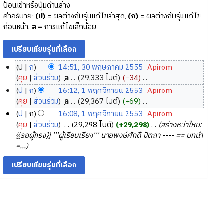
ป้อนเข้าหรือปุ่มด้านล่าง
คำอธิบาย:
(ป)
= ผลต่างกับรุ่นแก้ไขล่าสุด,
(ก)
= ผลต่างกับรุ่นแก้ไข
ก่อนหน้า,
ล
= การแก้ไขเล็กน้อย
ป
ก
14:51, 30 พฤษภาคม 2555
‎
Apirom
3
คุย
ส่วนร่วม
‎
ล
29,333 ไบต์
−34
‎
0
ไ
ป
ก
16:12, 1 พฤศจิกายน 2553
‎
Apirom
ม่
พ
1
คุย
ส่วนร่วม
‎
ล
29,367 ไบต์
+69
‎
มี
ฤ
พ
ไ
ป
ก
16:08, 1 พฤศจิกายน 2553
‎
Apirom
ค
ษ
ม่
ฤ
คุย
ส่วนร่วม
‎
29,298 ไบต์
+29,298
‎
สร้างหน้าใหม่:
ว
ภ
มี
ศ
{{รอผู้ทรง}} '''ผู้เรียบเรียง''' นายพงษ์ศักดิ์ ปัตถา ---- == บทนำ
า
ค
า
จิ
=...
ม
ว
ค
ก
ย่
า
ม
า
อ
ม
2
ย
ก
ย่
5
น
า
อ
5
2
ร
ก
5
5
แ