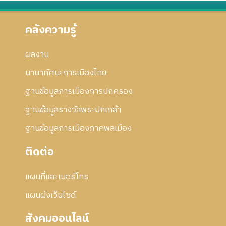
า
5
ก้
ร
3
ไ
แ
คลังความรู้
ข
ก้
ไ
ผลงาน
ข
นานาทัศนะการเมืองไทย
ฐานข้อมูลการเมืองการปกครอง
ฐานข้อมูลรางวัลพระปกเกล้า
ฐานข้อมูลการเมืองภาคพลเมือง
ติดต่อ
แผนที่และเบอร์โทร
แผนผังเว็บไซด์
สังคมออนไลน์