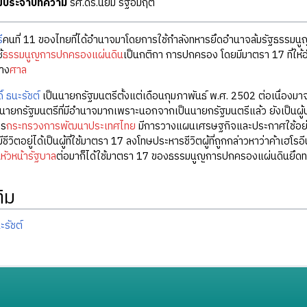
ุฒิประจำบทความ
รศ.ดร.นิยม รัฐอมฤต
ี
คนที่ 11 ของไทยที่ได้อำนาจมาโดยการใช้กำลังทหารยึดอำนาจล้มรัฐธรรม
้
ธรรมนูญการปกครองแผ่นดิน
เป็นกติกา การปกครอง โดยมีมาตรา 17 ที่ให
าง
ศาล
 ธนะรัชต์
เป็นนายกรัฐมนตรีตั้งแต่เดือนกุมภาพันธ์ พ.ศ. 2502 ต่อเนื่องม
นายกรัฐมนตรีที่มีอำนาจมากเพราะนอกจากเป็นนายกรัฐมนตรีแล้ว ยังเป็นผ
าร
กระทรวงการพัฒนาประเทศไทย
มีการวางแผนเศรษฐกิจและประกาศใช้อย่า
อมีชีวิตอยู่ได้เป็นผู้ที่ใช้มาตรา 17 ลงโทษประหารชีวิตผู้ที่ถูกกล่าวหาว่าค้าเ
น
หัวหน้ารัฐบาล
ต่อมาก็ได้ใช้มาตรา 17 ของธรรมนูญการปกครองแผ่นดินยึดทร
ติม
ะรัชต์