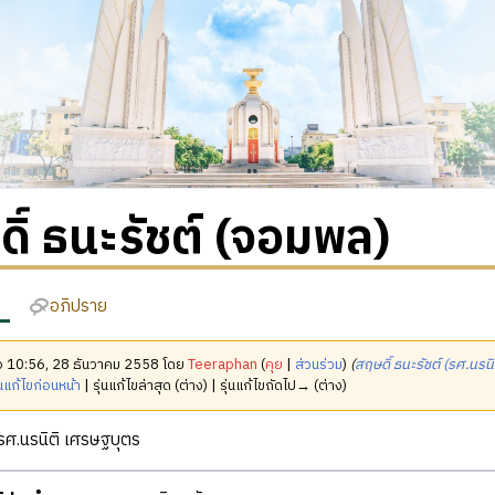
ิ์ ธนะรัชต์ (จอมพล)
อภิปราย
มื่อ 10:56, 28 ธันวาคม 2558 โดย
Teeraphan
(
คุย
|
ส่วนร่วม
)
(
สฤษดิ์ ธนะรัชต์ (รศ.นรน
นแก้ไขก่อนหน้า
| รุ่นแก้ไขล่าสุด (ต่าง) | รุ่นแก้ไขถัดไป→ (ต่าง)
ศ.นรนิติ เศรษฐบุตร