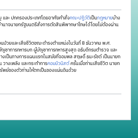
นูญ และ ปกครองประเทศโดยอาศัยคำสั่ง
คณะปฏิวัติ
เป็น
กฎหมาย
บ้าง
้อำนาจนายกรัฐมนตรีสั่งการตัดสินพิพากษาโทษได้โดยไม่ต้องผ่าน
าจนป่วยและเสียชีวิตขณะดำรงตำแหน่งในวันที่ 8 ธันวาคม พ.ศ.
ู้บัญชาการทหารบก ผู้บัญชาการทหารสูงสุด อธิบดีกรมตำรวจ และ
งเป็นทางการแผนแรกในสมัยที่จอมพล สฤษดิ์ ธนะรัชต์ เป็นนายก
ฮโรอีน วางเพลิง และกระทำการ
คอมมิวนิสต์
ครั้นเมื่อท่านเสียชีวิต นายก
ัพย์ของตัวท่านให้ตกเป็นของแผ่นดินด้วย