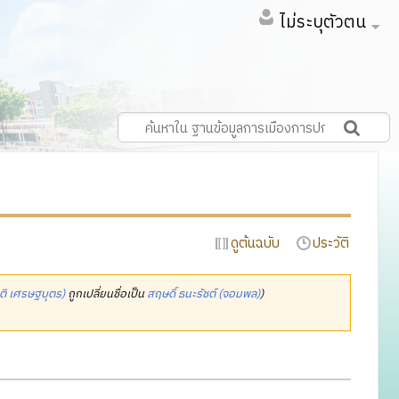
ไม่ระบุตัวตน
ดูต้นฉบับ
ประวัติ
ิติ เศรษฐบุตร)
ถูกเปลี่ยนชื่อเป็น
สฤษดิ์ ธนะรัชต์ (จอมพล)
)