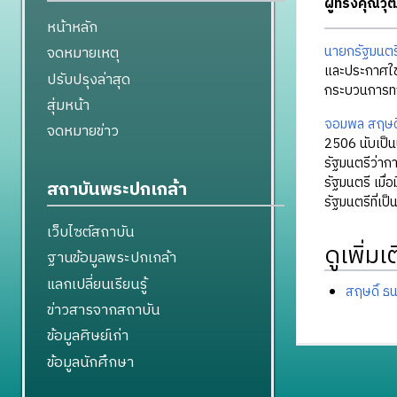
ผู้ทรงคุณว
หน้าหลัก
จดหมายเหตุ
นายกรัฐมนตร
และประกาศใช
ปรับปรุงล่าสุด
กระบวนการท
สุ่มหน้า
จอมพล สฤษดิ์
จดหมายข่าว
2506 นับเป็น
รัฐมนตรีว่าก
รัฐมนตรี เมื่
สถาบันพระปกเกล้า
รัฐมนตรีที่เป็
เว็บไซต์สถาบัน
ดูเพิ่มเ
ฐานข้อมูลพระปกเกล้า
แลกเปลี่ยนเรียนรู้
สฤษดิ์ ธน
ข่าวสารจากสถาบัน
ข้อมูลศิษย์เก่า
ข้อมูลนักศึกษา