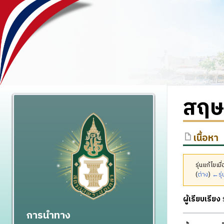
สฤษด
เนื้อหา
รุ่นแก้ไขเ
(
ต่าง
)
←รุ่
ผู้เรียบเรียง
ร
การนำทาง