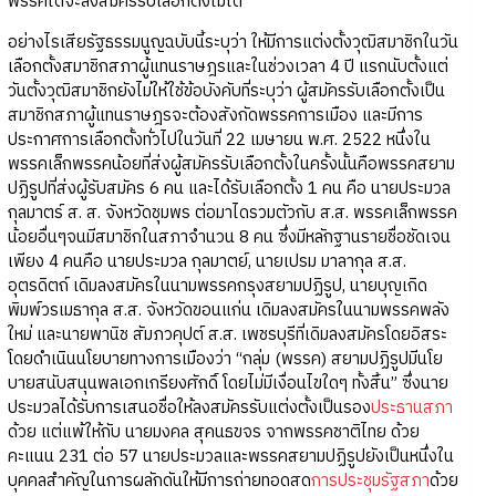
พรรคใดจะลงสมัครรับเลือกตั้งไม่ได้
อย่างไรเสียรัฐธรรมนูญฉบับนี้ระบุว่า ให้มีการแต่งตั้งวุฒิสมาชิกในวัน
เลือกตั้งสมาชิกสภาผู้แทนราษฎรและในช่วงเวลา 4 ปี แรกนับตั้งแต่
วันตั้งวุฒิสมาชิกยังไม่ให้ใช้ข้อบังคับที่ระบุว่า ผู้สมัครรับเลือกตั้งเป็น
สมาชิกสภาผู้แทนราษฎรจะต้องสังกัดพรรคการเมือง และมีการ
ประกาศการเลือกตั้งทั่วไปในวันที่ 22 เมษายน พ.ศ. 2522 หนึ่งใน
พรรคเล็กพรรคน้อยที่ส่งผู้สมัครรับเลือกตั้งในครั้งนั้นคือพรรคสยาม
ปฏิรูปที่ส่งผู้รับสมัคร 6 คน และได้รับเลือกตั้ง 1 คน คือ นายประมวล
กุลมาตร์ ส. ส. จังหวัดชุมพร ต่อมาไดรวมตัวกับ ส.ส. พรรคเล็กพรรค
น้อยอื่นๆจนมีสมาชิกในสภาจำนวน 8 คน ซึ่งมีหลักฐานรายชื่อชัดเจน
เพียง 4 คนคือ นายประมวล กุลมาตย์, นายเปรม มาลากุล ส.ส.
อุตรดิตถ์ เดิมลงสมัครในนามพรรคกรุงสยามปฏิรูป, นายบุญเกิด
พิมพ์วรเมธากุล ส.ส. จังหวัดขอนแก่น เดิมลงสมัครในนามพรรคพลัง
ใหม่ และนายพานิช สัมภวคุปต์ ส.ส. เพชรบุรีที่เดิมลงสมัครโดยอิสระ
โดยดำเนินนโยบายทางการเมืองว่า “กลุ่ม (พรรค) สยามปฏิรูปมีนโย
บายสนับสนุนพลเอกเกรียงศักดิ์ โดยไม่มีเงื่อนไขใดๆ ทั้งสิ้น” ซึ่งนาย
ประมวลได้รับการเสนอชื่อให้ลงสมัครรับแต่งตั้งเป็นรอง
ประธานสภา
ด้วย แต่แพ้ให้กับ นายมงคล สุคนธขจร จากพรรคชาติไทย ด้วย
คะแนน 231 ต่อ 57 นายประมวลและพรรคสยามปฏิรูปยังเป็นหนึ่งใน
บุคคลสำคัญในการผลักดันให้มีการถ่ายทอดสด
การประชุมรัฐสภา
ด้วย