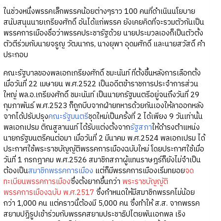
ในช่วงหนึ่งพรรคเล็กพรรคน้อยต่างๆราว 100 คนที่ดำเนินนโยบาย
สนับสนุนนายเกรียงศักดิ์ อันได้แก่พรรค ยังเคยคิดที่จะรวมตัวกันเป็น
พรรคการเมืองชื่อว่าพรรคประชารัฐด้วย นายประมวลเองก็เป็นตัวตั้ง
ตัวตีร่วมกับนายจรูญ วัฒนากร, นางยุพา อุดมศักดิ์ และนายสวัสดิ์ คำ
ประกอบ
คณะรัฐบาลของพลเอกเกรียงศักดิ์ ชมะนันท์ ที่ตั้งขึ้นหลังการเลือกตั้ง
เมื่อวันที่ 22 เมษายน พ.ศ.2522 เป็นอดีตข้าราชการประจำการส่วน
ใหญ่ พล.อ.เกรียงศักดิ์ ชมะนันท์ เป็นนายกรัฐมนตรีอยู่จนถึงวันที่ 29
กุมภาพันธ์ พ.ศ.2523 ก็ถูกบีบจากฝ่ายทหารด้วยกันเองให้ลาออกหลัง
จากได้ปรับปรุง
คณะรัฐมนตรี
ชุดใหม่เป็นครั้งที่ 2 ได้เพียง 9 วันเท่านั้น
พลเอกเปรม ติณสูลานนท์ ได้รับแต่งตั้งจาก
รัฐสภา
ให้ดำรงตำแหน่ง
นายกรัฐมนตรีคนต่อมา เมื่อวันที่ 2 มีนาคม พ.ศ.2524 พลเอกเปรม ได้
ประกาศใช้พระราชบัญญัติพรรคการเมืองฉบับใหม่ โดยประกาศใช้เมื่อ
วันที่ 1 กรกฎาคม พ.ศ.2526 สมาชิกสภาผู้แทนราษฎร์ก็ยังไม่จำเป็น
ต้องเป็น
สมาชิกพรรคการเมือง
แต่ก็มีพรรคการเมืองเริ่มทยอย
จด
ทะเบียนพรรคการเมือง
ซึ่งตั้งยากขึ้นกว่า
พระราชบัญญัติ
พรรคการเมืองฉบับ พ.ศ.2517
ซึ่งกำหนดให้มีสมาชิกพรรคไม่น้อย
กว่า 1,000 คน แต่คราวนี้ต้องมี 5,000 คน ซึ่งทำให้ ส.ส. จากพรรค
สยามปฏิรูปเข้าร่วมกับพรรคสยามประชาธิปไตยพันเอกพล เริง