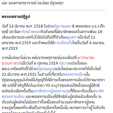
และ รองศาสตราจารย์ ดร.นิยม รัฐอมฤต
พรรคสยามปฏิรูป
วันที่ 14 มีนาคม พ.ศ. 2518 ในช่วง
รัฐบาลผสม
8 พรรคของ ม.ร.ว.คึก
ฤทธิ์ ปราโมช
หัวหน้าพรรค
กิจสังคมที่มีสมาชิกพรรคในสภาเพียง 18
เสียงบริหารประเทศไปได้ยังไม่ถึงปีก็จำต้อง
ยุบสภา
เมื่อวันที่ 12
มกราคม พ.ศ.2519 และกำหนดให้มี
การเลือกตั้ง
ใหม่ในวันที่ 4 เมษายน
พ.ศ.2519
จากนั้นต่อมาไม่นาน หลังจากเหตุการณ์นองเลือดที่
มหาวิทยาลัย
ธรรมศาสตร์
เมื่อวันที่ 6 ตุลาคม 2519
รัฐบาล
แต่งตั้งของ
พล.อ.เกรียงศักดิ์ได้ร่าง
รัฐธรรมนูญ
ฉบับใหม่และประกาศใช้เมื่อวันที่
22 ธันวาคม พ.ศ.2521 ในส่วนที่เกี่ยวกับ
พรรคการเมือง
นั้น
รัฐธรรมนูญฉบับใหม่นี้บัญญัติให้มีการตั้งพรรคการเมืองได้ตามมาตรา
38 แต่ที่สำคัญก็คือในมาตรา 95 ระบุว่าคุณสมบัติหนึ่งของผู้มีสิทธิ
สมัครรับเลือกตั้งเป็น
สมาชิกสภาผู้แทนราษฎร
ก็คือจะต้องเป็น
สมาชิก
พรรคการเมือง
และพรรคการเมืองที่มีสิทธิส่งผู้สมัครรับเลือกตั้ง จะ
ต้องส่งผู้สมัครไม่น้อยกว่ากึ่งหนึ่งของจำนวนสมาชิกสภาผู้แทน
ราษฎรทั้งหมดที่จะพึงมีในการเลือกตั้งครั้งนั้น หมายความว่าผู้ไม่สังกัด