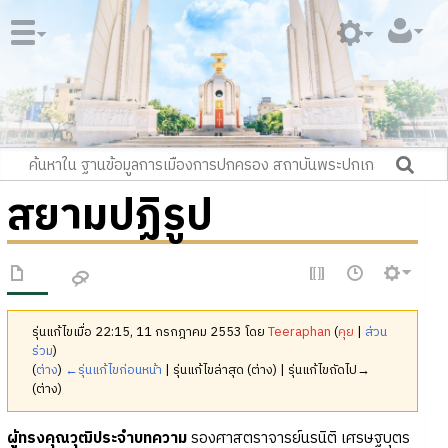
สยามปฏิรูป
รุ่นแก้ไขเมื่อ 22:15, 11 กรกฎาคม 2553 โดย
Teeraphan
(
คุย
|
ส่วน
ร่วม
)
(
ต่าง
)
←รุ่นแก้ไขก่อนหน้า
| รุ่นแก้ไขล่าสุด (ต่าง) | รุ่นแก้ไขถัดไป→
(ต่าง)
ผู้ทรงคุณวุฒิประจำบทความ
รองศาสตราจารย์นรนิติ เศรษฐบุตร