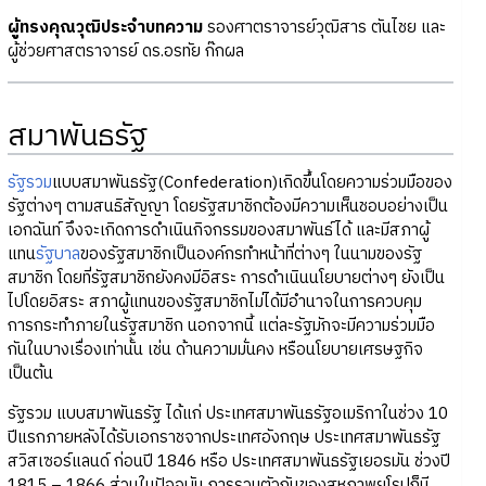
ผู้ทรงคุณวุฒิประจำบทความ
รองศาตราจารย์วุฒิสาร ตันไชย และ
ผู้ช่วยศาสตราจารย์ ดร.อรทัย ก๊กผล
สมาพันธรัฐ
รัฐรวม
แบบสมาพันธรัฐ(Confederation)เกิดขึ้นโดยความร่วมมือของ
รัฐต่างๆ ตามสนธิสัญญา โดยรัฐสมาชิกต้องมีความเห็นชอบอย่างเป็น
เอกฉันท์ จึงจะเกิดการดำเนินกิจกรรมของสมาพันธ์ได้ และมีสภาผู้
แทน
รัฐบาล
ของรัฐสมาชิกเป็นองค์กรทำหน้าที่ต่างๆ ในนามของรัฐ
สมาชิก โดยที่รัฐสมาชิกยังคงมีอิสระ การดำเนินนโยบายต่างๆ ยังเป็น
ไปโดยอิสระ สภาผู้แทนของรัฐสมาชิกไม่ได้มีอำนาจในการควบคุม
การกระทำภายในรัฐสมาชิก นอกจากนี้ แต่ละรัฐมักจะมีความร่วมมือ
กันในบางเรื่องเท่านั้น เช่น ด้านความมั่นคง หรือนโยบายเศรษฐกิจ
เป็นต้น
รัฐรวม แบบสมาพันธรัฐ ได้แก่ ประเทศสมาพันธรัฐอเมริกาในช่วง 10
ปีแรกภายหลังได้รับเอกราชจากประเทศอังกฤษ ประเทศสมาพันธรัฐ
สวิสเซอร์แลนด์ ก่อนปี 1846 หรือ ประเทศสมาพันธรัฐเยอรมัน ช่วงปี
1815 – 1866 ส่วนในปัจจุบัน การรวมตัวกันของสหภาพยุโรปก็มี