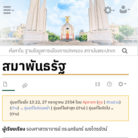
สมาพันธรัฐ
รุ่นแก้ไขเมื่อ 13:22, 27 กรกฎาคม 2554 โดย
Apirom
(
คุย
|
ส่วนร่วม
)
(
ต่าง
)
←รุ่นแก้ไขก่อนหน้า
| รุ่นแก้ไขล่าสุด (ต่าง) | รุ่นแก้ไขถัดไป→
(ต่าง)
ผู้เรียบเรียง
รองศาสตราจารย์ ดร.นครินทร์ เมฆไตรรัตน์