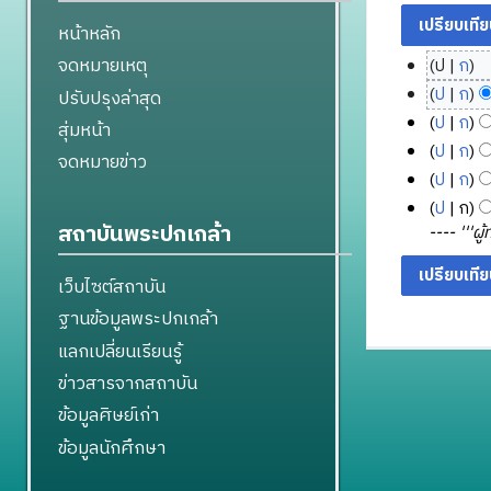
หน้าหลัก
จดหมายเหตุ
ป
ก
2
ไ
ป
ก
ปรับปรุงล่าสุด
7
ม่
1
ไ
ป
ก
สุ่มหน้า
มี
ก
8
ม่
4
ไ
ป
ก
จดหมายข่าว
ค
ร
มี
พ
ตุ
ม่
ไ
ป
ก
ว
ก
ค
ฤ
มี
ล
ม่
ไ
ป
ก
า
ฎ
ว
ษ
ค
า
มี
ม่
สถาบันพระปกเกล้า
---- '''ผู
ม
า
า
ภ
ว
ค
ค
มี
ย่
ม
ค
า
า
ม
ว
ค
อ
เว็บไซต์สถาบัน
ย่
ม
ม
ค
า
2
ว
ก
อ
2
ย่
ม
ฐานข้อมูลพระปกเกล้า
ม
5
า
า
ก
อ
5
2
ย่
5
ม
แลกเปลี่ยนเรียนรู้
ร
า
ก
5
อ
5
3
ย่
แ
ข่าวสารจากสถาบัน
ร
า
4
ก
5
อ
ก้
แ
ร
ข้อมูลศิษย์เก่า
า
4
ก
ไ
ก้
แ
ร
า
ข้อมูลนักศึกษา
ข
ไ
ก้
แ
ร
ข
ไ
ก้