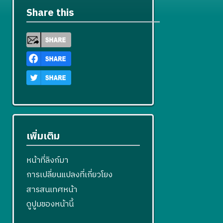
แ
ข
ไ
Share this
ก้
ข
ไ
ข
เพิ่มเติม
หน้าที่ลิงก์มา
การเปลี่ยนแปลงที่เกี่ยวโยง
สารสนเทศหน้า
ดูปูมของหน้านี้