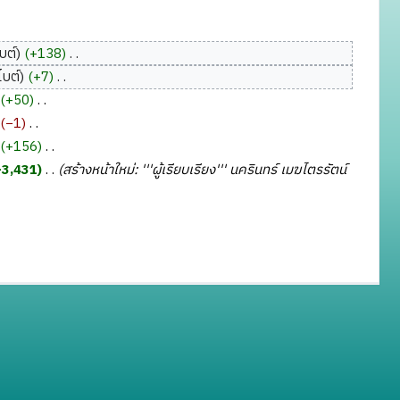
บต์
+138
‎
ไบต์
+7
‎
+50
‎
−1
‎
+156
‎
+3,431
‎
สร้างหน้าใหม่: '''ผู้เรียบเรียง''' นครินทร์ เมฆไตรรัตน์