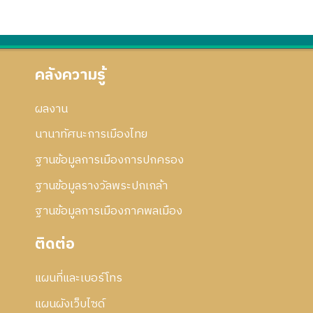
า
อ
6
ก้
ร
ก
0
ไ
แ
า
ข
ก้
ร
ไ
แ
คลังความรู้
ข
ก้
ไ
ผลงาน
ข
นานาทัศนะการเมืองไทย
ฐานข้อมูลการเมืองการปกครอง
ฐานข้อมูลรางวัลพระปกเกล้า
ฐานข้อมูลการเมืองภาคพลเมือง
ติดต่อ
แผนที่และเบอร์โทร
แผนผังเว็บไซด์