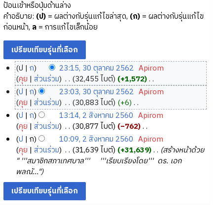
ป้อนเข้าหรือปุ่มด้านล่าง
คำอธิบาย:
(ป)
= ผลต่างกับรุ่นแก้ไขล่าสุด,
(ก)
= ผลต่างกับรุ่นแก้ไข
ก่อนหน้า,
ล
= การแก้ไขเล็กน้อย
ป
ก
23:15, 30 ตุลาคม 2562
‎
Apirom
3
คุย
ส่วนร่วม
‎
32,455 ไบต์
+1,572
‎
0
ไ
ป
ก
23:03, 30 ตุลาคม 2562
‎
Apirom
ม่
ตุ
คุย
ส่วนร่วม
‎
30,883 ไบต์
+6
‎
มี
ล
ไ
ป
ก
13:14, 2 สิงหาคม 2560
‎
Apirom
ค
า
ม่
2
คุย
ส่วนร่วม
‎
30,877 ไบต์
−762
‎
ว
ค
มี
สิ
ไ
ป
ก
10:09, 2 สิงหาคม 2560
‎
Apirom
า
ค
ม
ม่
ง
คุย
ส่วนร่วม
‎
31,639 ไบต์
+31,639
‎
สร้างหน้าด้วย
ม
ว
2
มี
ห
" '''สมาชิกสภาเทศบาล''' '''เรียบเรียงโดย''' ดร. เอก
ย่
า
5
ค
า
พลณั..."
อ
ม
6
ว
ค
ก
ย่
า
2
ม
า
อ
ม
2
ร
ก
ย่
5
แ