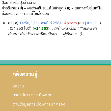
ป้อนเข้าหรือปุ่มด้านล่าง
คำอธิบาย:
(ป)
= ผลต่างกับรุ่นแก้ไขล่าสุด,
(ก)
= ผลต่างกับรุ่นแก้ไข
ก่อนหน้า,
ล
= การแก้ไขเล็กน้อย
ป
ก
14:56, 12 กุมภาพันธ์ 2564
‎
Apirom
คุย
ส่วนร่วม
‎
1
14,353 ไบต์
+14,353
‎
สร้างหน้าด้วย " '''สมคิด ศรี
สังคม : หัวหน้าพรรคสังคมนิยมฯ''' ผู้เรียบเร..."
2
กุ
ม
ภ
า
พั
น
คลังความรู้
ธ์
2
5
ผลงาน
6
นานาทัศนะการเมืองไทย
4
ฐานข้อมูลการเมืองการปกครอง