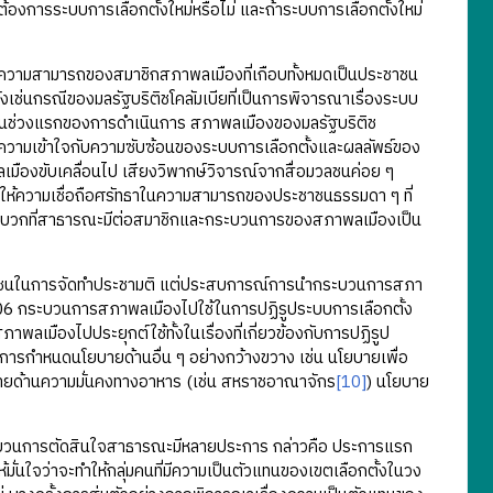
ต้องการระบบการเลือกตั้งใหม่หรือไม่ และถ้าระบบการเลือกตั้งใหม่
มสามารถของสมาชิกสภาพลเมืองที่เกือบทั้งหมดเป็นประชาชน
 ดังเช่นกรณีของมลรัฐบริติชโคลัมเบียที่เป็นการพิจารณาเรื่องระบบ
มาก ในช่วงแรกของการดำเนินการ สภาพลเมืองของมลรัฐบริติช
ำความเข้าใจกับความซับซ้อนของระบบการเลือกตั้งและผลลัพธ์ของ
มืองขับเคลื่อนไป เสียงวิพากษ์วิจารณ์จากสื่อมวลชนค่อย ๆ
ำให้ความเชื่อถือศรัทธาในความสามารถของประชาชนธรรมดา ๆ ที่
ติเชิงบวกที่สาธารณะมีต่อสมาชิกและกระบวนการของสภาพลเมืองเป็น
าชนในการจัดทำประชามติ แต่ประสบการณ์การนำกระบวนการสภา
ศ. 2006 กระบวนการสภาพลเมืองไปใช้ในการปฏิรูประบบการเลือกตั้ง
พลเมืองไปประยุกต์ใช้ทั้งในเรื่องที่เกี่ยวข้องกับการปฏิรูป
ารกำหนดนโยบายด้านอื่น ๆ อย่างกว้างขวาง เช่น นโยบายเพื่อ
ายด้านความมั่นคงทางอาหาร (เช่น สหราชอาณาจักร
[10]
) นโยบาย
วนการตัดสินใจสาธารณะมีหลายประการ กล่าวคือ ประการแรก
่นใจว่าจะทำให้กลุ่มคนที่มีความเป็นตัวแทนของเขตเลือกตั้งในวง