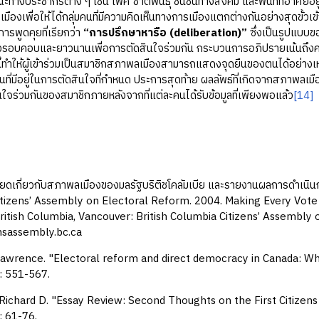
ะทางประชากรต่าง ๆ เช่น เพศ ชาติพันธุ์ ชนชั้นทางสังคม และพื้นที่ที่อาศัย
มืองเพื่อให้ได้กลุ่มคนที่มีความคิดเห็นทางการเมืองแตกต่างกันอย่างสุดขั้วเ
ารพูดคุยที่เรียกว่า
“การปรึกษาหารือ (deliberation)”
ซึ่งเป็นรูปแบบ
งรอบคอบและยาวนานเพื่อการตัดสินใจร่วมกัน กระบวนการอภิปรายเน้นถึง
นี้ทำให้ผู้เข้าร่วมเป็นสมาชิกสภาพลเมืองสามารถแสดงจุดยืนของตนได้อย่างเหมาะสม
นที่มีอยู่ในการตัดสินใจที่กำหนด ประการสุดท้าย ผลลัพธ์ที่เกิดจากสภาพลเมื
นใจร่วมกันของสมาชิกภายหลังจากที่แต่ละคนได้รับข้อมูลที่เพียงพอแล้ว
[14]
ยดเกี่ยวกับสภาพลเมืองของมลรัฐบริติชโคลัมเบีย และรายงานผลการดำเนินก
tizens’ Assembly on Electoral Reform. 2004. Making Every Vote C
ritish Columbia, Vancouver: British Columbia Citizens’ Assembly 
nsassembly.bc.ca
awrence. "Electoral reform and direct democracy in Canada: Wh
: 551-567.
Richard D. "Essay Review: Second Thoughts on the First Citizen
: 61-76.