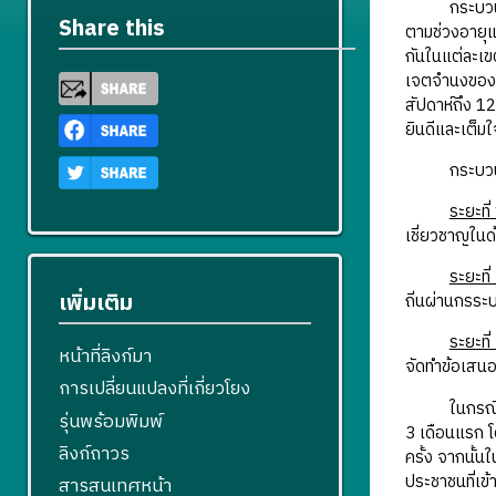
กระบวนการสุ่
Share this
ตามช่วงอายุแ
กันในแต่ละเข
เจตจำนงของตน
สัปดาห์ถึง 1
ยินดีและเต็มใ
กระบวนการข
ระยะที่
เชี่ยวชาญในด้า
ระยะที่
เพิ่มเติม
ถิ่นผ่านกรระ
ระยะที่
หน้าที่ลิงก์มา
จัดทำข้อเสน
การเปลี่ยนแปลงที่เกี่ยวโยง
ในกรณีสภาพลเ
รุ่นพร้อมพิมพ์
3 เดือนแรก โ
ลิงก์ถาวร
ครั้ง จากนั้น
ประชาชนที่เข
สารสนเทศหน้า