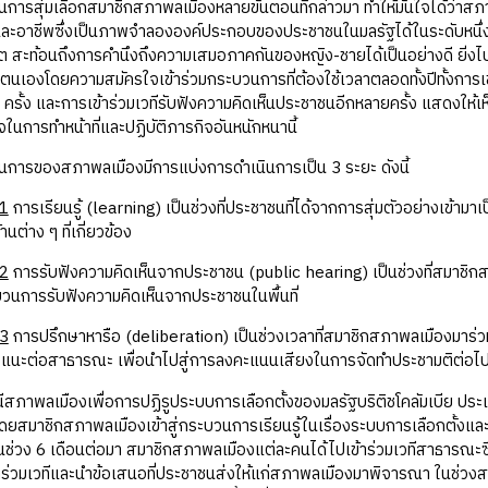
มเลือกสมาชิกสภาพลเมืองหลายขั้นตอนที่กล่าวมา ทำให้มั่นใจได้ว่าสภาพลเ
ละอาชีพซึ่งเป็นภาพจำลององค์ประกอบของประชาชนในมลรัฐได้ในระดับหนึ่ง น
ต สะท้อนถึงการคำนึงถึงความเสมอภาคกันของหญิง-ชายได้เป็นอย่างดี ยิ่งไปกว
เองโดยความสมัครใจเข้าร่วมกระบวนการที่ต้องใช้เวลาตลอดทั้งปีทั้งการเข
2 ครั้ง และการเข้าร่วมเวทีรับฟังความคิดเห็นประชาชนอีกหลายครั้ง แสดงให้
จในการทำหน้าที่และปฏิบัติภารกิจอันหนักหนานี้
องสภาพลเมืองมีการแบ่งการดำเนินการเป็น 3 ระยะ ดังนี้
 1
การเรียนรู้ (learning) เป็นช่วงที่ประชาชนที่ได้จากการสุ่มตัวอย่างเข้ามา
นต่าง ๆ ที่เกี่ยวข้อง
 2
การรับฟังความคิดเห็นจากประชาชน (public hearing) เป็นช่วงที่สมาชิกสภ
บวนการรับฟังความคิดเห็นจากประชาชนในพื้นที่
 3
การปรึกษาหารือ (deliberation) เป็นช่วงเวลาที่สมาชิกสภาพลเมืองมาร่วมพูด
อแนะต่อสาธารณะ เพื่อนำไปสู่การลงคะแนนเสียงในการจัดทำประชามติต่อไ
มืองเพื่อการปฏิรูประบบการเลือกตั้งของมลรัฐบริติชโคลัมเบีย ประเทศแ
ดยสมาชิกสภาพลเมืองเข้าสู่กระบวนการเรียนรู้ในเรื่องระบบการเลือกตั้
ในช่วง 6 เดือนต่อมา สมาชิกสภาพลเมืองแต่ละคนได้ไปเข้าร่วมเวทีสาธารณะซึ่งจัด
้าร่วมเวทีและนำข้อเสนอที่ประชาชนส่งให้แก่สภาพลเมืองมาพิจารณา ในช่วง