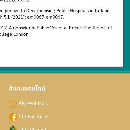
27642221093591.
rspective to Decarbonising Public Hospitals in Ireland:
lth 5.1 (2021): em0067-em0067.
 2017. A Considered Public Voice on Brexit: The Report of
College London.
สังคมออนไลน์
KPI Webmail
KPI Facebook
KPI Intranet