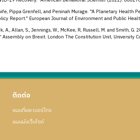
VID-19 Recovery." American Behavioral Scientist (2022): 000
oife, Pippa Grenfell, and Peninah Murage. "A Planetary Health Pe
licy Report." European Journal of Environment and Public Hea
, A., Allan, S., Jennings, W., McKee, R, Russell, M. and Smith, G.
s' Assembly on Brexit. London The Constitution Unit, University 
ติดต่อ
แผนที่และเบอร์โทร
แผนผังเว็บไซด์