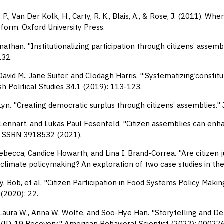
 P., Van Der Kolk, H., Carty, R. K., Blais, A., & Rose, J. (2011). 
eform. Oxford University Press.
athan. "Institutionalizing participation through citizens’ assemb
232.
David M., Jane Suiter, and Clodagh Harris. "‘Systematizing’constit
ish Political Studies 34.1 (2019): 113-123.
Lyn. "Creating democratic surplus through citizens’ assemblies."
ennart, and Lukas Paul Fesenfeld. "Citizen assemblies can enhance
t SSRN 3918532 (2021).
ebecca, Candice Howarth, and Lina I. Brand-Correa. "Are citizen 
climate policymaking? An exploration of two case studies in the
, Bob, et al. "Citizen Participation in Food Systems Policy Makin
(2020): 22.
Laura W., Anna W. Wolfe, and Soo-Hye Han. "Storytelling and Del