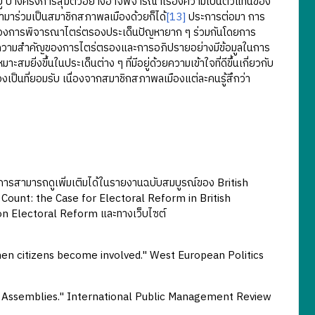
อยู่ บางครั้งการสุ่มตัวอย่างอาจพิจารณาเรื่องความเป็นตัวแทนของ
ข้ามาร่วมเป็นสมาชิกสภาพลเมืองด้วยก็ได้
[13]
ประการต่อมา การ
ของการพิจารณาไตร่ตรองประเด็นปัญหายาก ๆ ร่วมกันโดยการ
ความสำคัญของการไตร่ตรองและการอภิปรายอย่างมีข้อมูลในการ
ยิ่งขึ้นในประเด็นต่าง ๆ ที่มีอยู่ด้วยความเข้าใจที่ดีขึ้นเกี่ยวกับ
องเป็นที่ยอมรับ เนื่องจากสมาชิกสภาพลเมืองแต่ละคนรู้สึกว่า
ารสามารถดูเพิ่มเติมได้ในรายงานฉบับสมบูรณ์ของ British
ount: the Case for Electoral Reform in British
on Electoral Reform และทางเว็บไซต์
en citizens become involved." West European Politics
s Assemblies." International Public Management Review