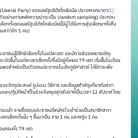
beral Party) ของมลรัฐบริติชโคลัมเบีย ประเทศแคนาดา
[1]
่มตัวอย่างตามหลักความน่าจะเป็น (random sampling) ประกอบ
ตั้งของมลรัฐบริติชโคลัมเบียนี้มีผู้ได้รับการสุ่มเลือกมาทั้งสิ้น
ะธานสภาอีก 1 คน)
าชนผู้มีสิทธิเลือกตั้งในแต่ละเขต และมีการส่งจดหมายเชิญ
จัดขึ้นในแต่ละเขตเลือกตั้งซึ่งมีอยู่ทั้งหมด 79 เขต เริ่มขึ้นในเดือน
ยงพอสำหรับเป็นตัวแทนประชากรในเชิงภูมิศาสตร์ ได้มีการเพิ่ม
ัตถุประสงค์ รูปแบบ วิธีการ และข้อมูลสำคัญเกี่ยวกับสภา
และปฏิบัติหน้าที่ในช่วงวันหยุดสุดสัปดาห์เป็นเวลา 12 สัปดาห์ โดย
นแล้ว รายชื่อของประชาชนที่สมัครใจเข้าร่วมเป็นสมาชิกสภา
ขตเลือกตั้งนั้น ๆ ขึ้นมาเป็น ชาย 1 คน และหญิง 1 คน
จนครบทั้ง 79 เขต