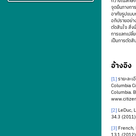
กว้างในลักษณ
จุดยืนทางการเ
อาศัยรูปแบบก
อภิปรายอย่า
ตัดสินใจ สิ่ง
การแลกเปลี่ย
เป็นการตัดสิ
อ้างอิง
[1]
รายะละเอี
Columbia Ci
Columbia. B
www.citize
[2]
LeDuc, L
34.3 (2011)
[3]
French, 
13.1 (2012)