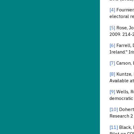
[4]
Fournier,
electoral r
[5]
Rose, Jon
2009. 214-
[6]
Farrell, 
Ireland." Ir
[7]
Carson, 
[8]
Kuntze, L
Available a
[9]
Wells, R
democratic 
[10]
Doherty
Research 2 
[11]
Black, 