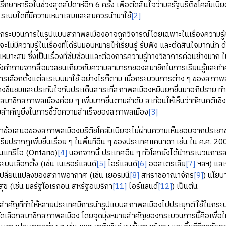
ษาหารือในช่วงสุดสัปดาห์อีก 6 ครั้ง เพื่อตัดสินใจว่ามลรัฐบริติชโคลัมเบีย
็น ระบบใดที่มีความเหมาะสมและสมควรนำมาใช้
[2]
นการในรูปแบบสภาพลเมืองอาจถูกวิจารณ์โดยเฉพาะในเรื่องความรู้ควา
ะไม่มีความรู้ในเรื่องที่ได้รับมอบหมายให้เรียนรู้ รับฟัง และตัดสินใจมากนัก
ที่เหมาะสม ซึ่งเป็นเรื่องที่ซับซ้อนและต้องการความรู้ทางวิชาการค่อนข้าง
ตั้งคำถามจากสื่อมวลชนเกี่ยวกับความสามารถของสมาชิกในการเรียนรู้และท
เลือกตั้งแต่ละระบบมาใช้ อย่างไรก็ตาม เมื่อกระบวนการต่าง ๆ ของสภาพลเ
างชื่นชมและประทับใจกับประเด็นสาระที่สภาพลเมืองหยิบยกขึ้นมาอภิปราย ท
ที่สมาชิกสภาพลเมืองค่อย ๆ เพิ่มมากขึ้นตามลำดับ สะท้อนให้เห็นว่าทัศนค
วามสำคัญยิ่งในการชี้วัดความสำเร็จของสภาพลเมือง
[3]
อเสนอของสภาพลเมืองบริติชโคลัมเบียจะไม่ผ่านความเห็นชอบจากประช
เริ่มปรากฏเพิ่มขึ้นเรื่อย ๆ ในพื้นที่อื่น ๆ ของประเทศแคนาดา เช่น ใน ค.
นแทรีโอ (Ontario)
[4]
นอกจากนี้ ประเทศอื่น ๆ ทั่วโลกยังได้นำกระบวนการสภา
ะบบเลือกตั้ง (เช่น เนเธอร์แลนด์
[5]
ไอร์แลนด์
[6]
ออสเตรเลีย
[7]
ฯลฯ) และก
รเปลี่ยนแปลงของสภาพอากาศ (เช่น เยอรมนี
[8]
สหราชอาณาจักร
[9]
) นโยบ
ข (เช่น มลรัฐโอเรกอน สหรัฐอเมริกา
[11]
ไอร์แลนด์
[12]
) เป็นต้น
ที่ทำให้หลายประเทศมีการนำรูปแบบสภาพลเมืองไปประยุกต์ใช้ในกระบ
เลือกสมาชิกสภาพลเมือง โดยจุดมุ่งหมายสำคัญของกระบวนการนี้คือเพื่อให้มั