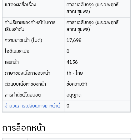
แสดงผลชื่อเรื่อง
ศาลาเฉลิมกรุง (ม.ร.ว.พฤทธิ
สาณ ชุมพล)
ค่าปริยายของคำหลักในการ
ศาลาเฉลิมกรุง (ม.ร.ว.พฤทธิ
เรียงลำดับ
สาณ ชุมพล)
ความยาวหน้า (ไบต์)
17,698
ไอดีเนมสเปซ
0
เลขหน้า
4156
ภาษาของเนื้อหาของหน้า
th - ไทย
ตัวแบบเนื้อหาของหน้า
ข้อความวิกิ
การทำดัชนีโดยบอต
อนุญาต
จำนวนการเปลี่ยนทางมาหน้านี้
0
การล็อกหน้า