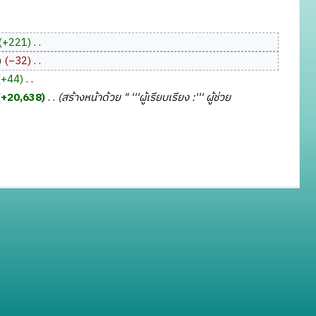
+221
‎
−32
‎
+44
‎
+20,638
‎
สร้างหน้าด้วย " '''ผู้เรียบเรียง :''' ผู้ช่วย