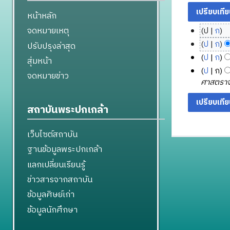
หน้าหลัก
จดหมายเหตุ
ป
ก
1
ไ
ป
ก
ปรับปรุงล่าสุด
5
ม่
1
ไ
ป
ก
สุ่มหน้า
มี
มี
0
ม่
5
ไ
ป
ก
จดหมายข่าว
ค
น
มี
สิ
เ
ม่
ศาสตราจา
ว
า
ค
ง
มี
ม
า
ค
ว
ห
ค
ษ
สถาบันพระปกเกล้า
ม
า
ม
า
ว
า
ย่
ม
2
า
ค
ย
อ
เว็บไซต์สถาบัน
ย่
5
ม
ม
น
ก
อ
6
ย่
2
ฐานข้อมูลพระปกเกล้า
2
า
ก
อ
6
5
5
แลกเปลี่ยนเรียนรู้
ร
า
ก
6
6
แ
ข่าวสารจากสถาบัน
ร
า
5
5
ก้
แ
ร
ข้อมูลศิษย์เก่า
ไ
ก้
แ
ข้อมูลนักศึกษา
ข
ไ
ก้
ข
ไ