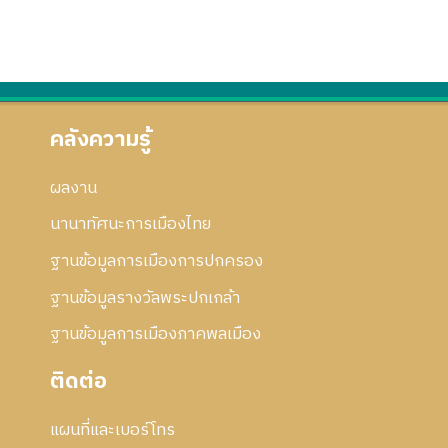
5
า
อ
ม
6
ย
ก
ย่
6
น
า
อ
2
ร
ก
5
แ
า
6
ก้
ร
คลังความรู้
5
ไ
แ
ข
ก้
ผลงาน
ไ
ข
นานาทัศนะการเมืองไทย
ฐานข้อมูลการเมืองการปกครอง
ฐานข้อมูลรางวัลพระปกเกล้า
ฐานข้อมูลการเมืองภาคพลเมือง
ติดต่อ
แผนที่และเบอร์โทร