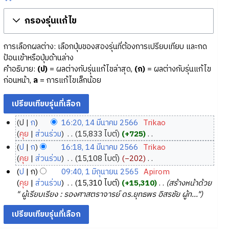
กรองรุ่นแก้ไข
การเลือกผลต่าง: เลือกปุ่มของสองรุ่นที่ต้องการเปรียบเทียบ และกด
ป้อนเข้าหรือปุ่มด้านล่าง
คำอธิบาย:
(ป)
= ผลต่างกับรุ่นแก้ไขล่าสุด,
(ก)
= ผลต่างกับรุ่นแก้ไข
ก่อนหน้า,
ล
= การแก้ไขเล็กน้อย
ป
ก
16:20, 14 มีนาคม 2566
‎
Trikao
1
คุย
ส่วนร่วม
‎
15,833 ไบต์
+725
‎
4
ไ
ป
ก
16:18, 14 มีนาคม 2566
‎
Trikao
ม่
มี
คุย
ส่วนร่วม
‎
15,108 ไบต์
−202
‎
มี
น
ไ
ป
ก
09:40, 1 มิถุนายน 2565
‎
Apirom
ค
า
ม่
1
คุย
ส่วนร่วม
‎
15,310 ไบต์
+15,310
‎
สร้างหน้าด้วย
ว
ค
มี
มิ
" ผู้เรียบเรียง : รองศาสตราจารย์ ดร.ยุทธพร อิสรชัย ผู้ท..."
า
ค
ม
ถุ
ม
ว
2
น
ย่
า