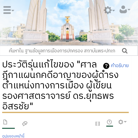
ประวัติรุ่นแก้ไขของ "ศาล
คำอธิบาย
ฎีกาแผนกคดีอาญาของผู้ดำรง
ตำแหน่งทางการเมือง ผู้เขียน
รองศาสตราจารย์ ดร.ยุทธพร
อิสรชัย"
ดูปูมของหน้านี้