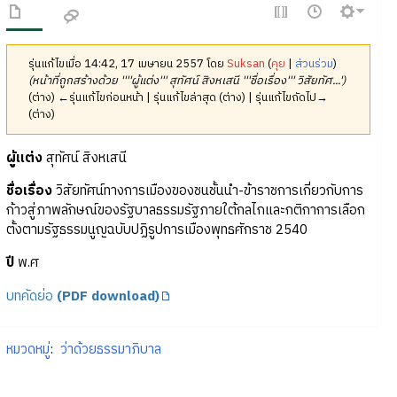
รุ่นแก้ไขเมื่อ 14:42, 17 เมษายน 2557 โดย
Suksan
(
คุย
|
ส่วนร่วม
)
(หน้าที่ถูกสร้างด้วย ''''ผู้แต่ง''' สุทัศน์ สิงหเสนี '''ชื่อเรื่อง''' วิสัยทัศ...')
(ต่าง) ←รุ่นแก้ไขก่อนหน้า | รุ่นแก้ไขล่าสุด (ต่าง) | รุ่นแก้ไขถัดไป→
(ต่าง)
ผู้แต่ง
สุทัศน์ สิงหเสนี
ชื่อเรื่อง
วิสัยทัศน์ทางการเมืองของชนชั้นนำ-ข้าราชการเกี่ยวกับการ
ก้าวสู่ภาพลักษณ์ของรัฐบาลธรรมรัฐภายใต้กลไกและกติกาการเลือก
ตั้งตามรัฐธรรมนูญฉบับปฏิรูปการเมืองพุทธศักราช 2540
ปี
พ.ศ
บทคัดย่อ
(PDF download)
หมวดหมู่
:
ว่าด้วยธรรมาภิบาล