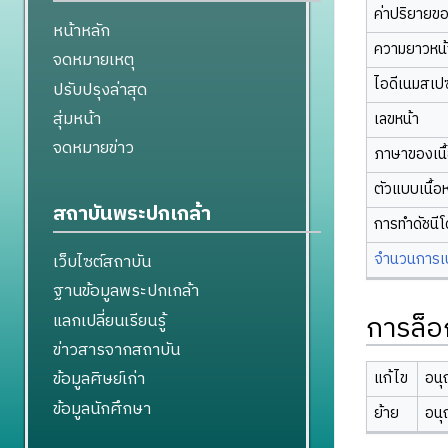
ค่าปริยายข
หน้าหลัก
ความยาวหน้า
จดหมายเหตุ
ไอดีเนมสเป
ปรับปรุงล่าสุด
สุ่มหน้า
เลขหน้า
จดหมายข่าว
ภาษาของเนื
ตัวแบบเนื้อ
สถาบันพระปกเกล้า
การทำดัชนี
จำนวนการเปล
เว็บไซต์สถาบัน
ฐานข้อมูลพระปกเกล้า
การล็อ
แลกเปลี่ยนเรียนรู้
ข่าวสารจากสถาบัน
ข้อมูลศิษย์เก่า
แก้ไข
อนุ
ข้อมูลนักศึกษา
ย้าย
อนุ