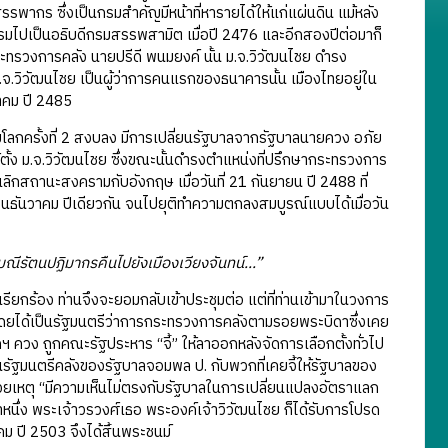
รรพากร ซึ่งเป็นกรมสำคัญมีหน้าที่หารายได้ให้แก่แผ่นดิน แม้หลัง
ยกรมไปเป็นอธิบดีกรมสรรพสามิต เมื่อปี 2476 และอีกสองปีต่อมาก็
กระทรวงการคลัง นายปรีดี พนมยงค์ นั้น ม.จ.วิวัฒนไชย ดำรง
.จ.วิวัฒนไชย เป็นผู้ว่าการคนแรกของธนาคารนั้น เมืองไทยอยู่ใน
าคม ปี 2485
กครั้งที่ 2 สงบลง มีการเปลี่ยนรัฐบาลจากรัฐบาลนายควง อภัย
ตั้ง ม.จ.วิวัฒนไชย ซึ่งขณะนั้นดำรงตำแหน่งที่ปรึกษากระทรวงการ
ลิกสถานะสงครามกับอังกฤษ เมื่อวันที่ 21 กันยายน ปี 2488 ที่
เดือนธันวาคม ปีเดียวกัน จนไปยุติทำความตกลงสมบูรณ์แบบได้เมื่อวัน
รัตนปฏิมากรคืนไปยังเมืองเวียงจันทน์...”
ียกร้อง ท่านจึงจะยอมกลับเข้าประชุมต่อ แต่ที่ท่านเข้ามาในวงการ
โดยได้เป็นรัฐมนตรีว่าการกระทรวงการคลังตามรอยพระบิดาซึ่งเคย
 ควง ถูกคณะรัฐประหาร “จี้” ให้ลาออกหลังจัดการเลือกตั้งทั่วไป
ป็นรัฐมนตรีคลังของรัฐบาลจอมพล ป. กับพวกที่เคยจี้ให้รัฐบาลของ
้วยเหตุ “มีความเห็นไม่ตรงกับรัฐบาลในการเปลี่ยนแปลงอัตราแลก
ลาหนึ่ง พระเจ้าวรวงศ์เธอ พระองค์เจ้าวิวัฒนไชย ก็ได้รับการโปรด
คม ปี 2503 จึงได้สิ้นพระชนม์