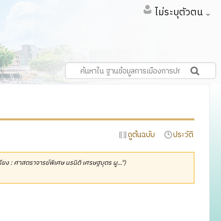
ไม่ระบุตัวตน
ดูต้นฉบับ
ประวัติ
เรียง : ศาสตราจารย์พิเศษ นรนิติ เศรษฐบุตร ผู...")