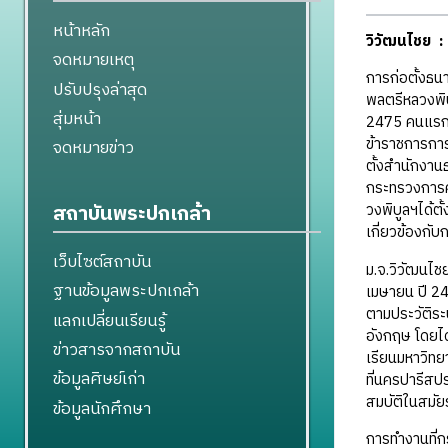
หน้าหลัก
วิวัฒนไชย :
จดหมายเหตุ
การก่อตั้งธน
ปรับปรุงล่าสุด
พลตรีหลวงพิบ
สุ่มหน้า
2475 คนแรกเป
ข้าราชการการ
จดหมายข่าว
ตั้งสำนักงาน
กระทรวงการคล
สถาบันพระปกเกล้า
วงพิบูลฯได้ต
เกี่ยวข้องกั
เว็บไซต์สถาบัน
ม.จ.วิวัฒนไชย
ฐานข้อมูลพระปกเกล้า
เมษายน ปี 244
ตามประวัติระบ
แลกเปลี่ยนเรียนรู้
อังกฤษ โดยได้
ข่าวสารจากสถาบัน
เรียนมหาวิทย
ข้อมูลศิษย์เก่า
ที่นครปารีสป
สมบัติในสมัย
ข้อมูลนักศึกษา
การทำงานที่ก