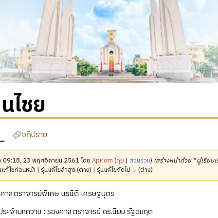
ฒนไชย
อภิปราย
มื่อ 09:18, 23 พฤศจิกายน 2561 โดย
Apirom
(
คุย
|
ส่วนร่วม
)
(สร้างหน้าด้วย " ผู้เรียบ
นแก้ไขก่อนหน้า | รุ่นแก้ไขล่าสุด (ต่าง) | รุ่นแก้ไขถัดไป→ (ต่าง)
ง : ศาสตราจารย์พิเศษ นรนิติ เศรษฐบุตร
ฒิประจำบทความ : รองศาสตราจารย์ ดร.นิยม รัฐอมฤต