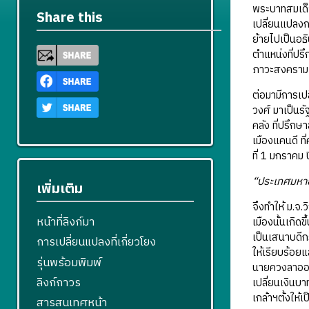
พระบาทสมเด็จพ
Share this
เปลี่ยนแปลงก
ย้ายไปเป็นอธ
ตำแหน่งที่ปร
ภาวะสงคราม 
ต่อมามีการเ
วงศ์ มาเป็นร
คลัง ที่ปรึก
เมืองแคนดี ที
ที่ 1 มกราคม ป
“ประเทศมหาอำ
เพิ่มเติม
จึงทำให้ ม.จ
หน้าที่ลิงก์มา
เมืองนั้นเกิ
เป็นเสนาบดีก
การเปลี่ยนแปลงที่เกี่ยวโยง
ให้เรียบร้อย
รุ่นพร้อมพิมพ์
นายควงลาออก 
ลิงก์ถาวร
เปลี่ยนเงินบา
เกล้าฯตั้งให้
สารสนเทศหน้า