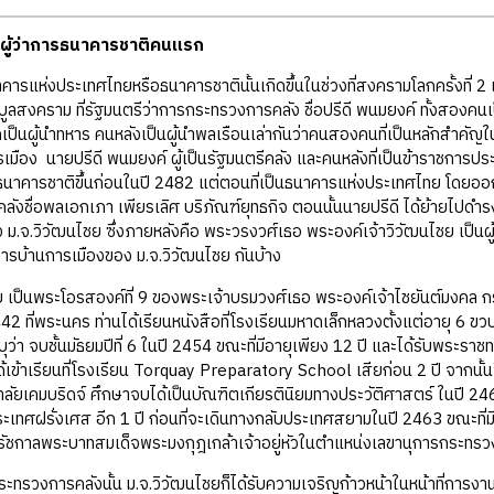
 ผู้ว่าการธนาคารชาติคนแรก
าคารแห่งประเทศไทยหรือธนาคารชาตินั้นเกิดขึ้นในช่วงที่สงครามโลกครั้งที่ 2
ูลสงคราม ที่รัฐมนตรีว่าการกระทรวงการคลัง ชื่อปรีดี พนมยงค์ ทั้งสองคน
็นผู้นำทหาร คนหลังเป็นผู้นำพลเรือนเล่ากันว่าคนสองคนที่เป็นหลักสำคัญใ
เมือง นายปรีดี พนมยงค์ ผู้เป็นรัฐมนตรีคลัง และคนหลังที่เป็นข้าราชการ
ธนาคารชาติขึ้นก่อนในปี 2482 แต่ตอนที่เป็นธนาคารแห่งประเทศไทย โดยอ
ังชื่อพลเอกเภา เพียรเลิศ บริภัณฑ์ยุทธกิจ ตอนนั้นนายปรีดี ได้ย้ายไปดำ
ั้ง ม.จ.วิวัฒนไชย ซึ่งภายหลังคือ พระวรงวศ์เธอ พระองค์เจ้าวิวัฒนไชย เป็น
บการบ้านการเมืองของ ม.จ.วิวัฒนไชย กันบ้าง
 เป็นพระโอรสองค์ที่ 9 ของพระเจ้าบรมวงศ์เธอ พระองค์เจ้าไชยันต์มงคล กรมห
2 ที่พระนคร ท่านได้เรียนหนังสือที่โรงเรียนมหาดเล็กหลวงตั้งแต่อายุ 6 ขวบ แล
ุว่า จบชั้นมัธยมปีที่ 6 ในปี 2454 ขณะที่มีอายุเพียง 12 ปี และได้รับพระร
เข้าเรียนที่โรงเรียน Torquay Preparatory School เสียก่อน 2 ปี จากนั้นจึ
าลัยเคมบริดจ์ ศึกษาจบได้เป็นบัณฑิตเกียรตินิยมทางประวัติศาสตร์ ในปี 24
ระเทศฝรั่งเศส อีก 1 ปี ก่อนที่จะเดินทางกลับประเทศสยามในปี 2463 ขณะที่มี
รัชกาลพระบาทสมเด็จพระมงกุฎเกล้าเจ้าอยู่หัวในตำแหน่งเลขานุการกระทรวง 
ระทรวงการคลังนั้น ม.จ.วิวัฒนไชยก็ได้รับความเจริญก้าวหน้าในหน้าที่การ