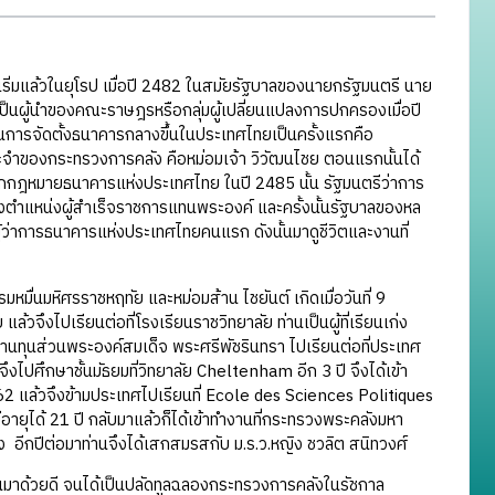
 เริ่มแล้วในยุโรป เมื่อปี 2482 ในสมัยรัฐบาลของนายกรัฐมนตรี นาย
เป็นผู้นำของคณะราษฎรหรือกลุ่มผู้เปลี่ยนแปลงการปกครองเมื่อปี
นการจัดตั้งธนาคารกลางขึ้นในประเทศไทยเป็นครั้งแรกคือ
ประจำของกระทรวงการคลัง คือหม่อมเจ้า วิวัฒนไชย ตอนแรกนั้นได้
อกกฎหมายธนาคารแห่งประเทศไทย ในปี 2485 นั้น รัฐมนตรีว่าการ
รงตำแหน่งผู้สำเร็จราชการแทนพระองค์ และครั้งนั้นรัฐบาลของหล
ผู้ว่าการธนาคารแห่งประเทศไทยคนแรก ดังนั้นมาดูชีวิตและงานที่
มื่นมหิศรราชหฤทัย และหม่อมส้าน ไชยันต์ เกิดเมื่อวันที่ 9
้วจึงไปเรียนต่อที่โรงเรียนราชวิทยาลัย ท่านเป็นผู้ที่เรียนเก่ง
าชทานทุนส่วนพระองค์สมเด็จ พระศรีพัชรินทรา ไปเรียนต่อที่ประเทศ
งไปศึกษาชั้นมัธยมที่วิทยาลัย Cheltenham อีก 3 ปี จึงได้เข้า
62 แล้วจึงข้ามประเทศไปเรียนที่ Ecole des Sciences Politiques
อายุได้ 21 ปี กลับมาแล้วก็ได้เข้าทำงานที่กระทรวงพระคลังมหา
อีกปีต่อมาท่านจึงได้เสกสมรสกับ ม.ร.ว.หญิง ชวลิต สนิทวงศ์
งานมาด้วยดี จนได้เป็นปลัดทูลฉลองกระทรวงการคลังในรัชกาล