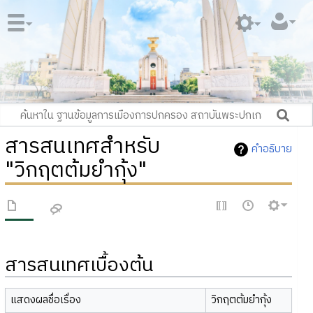
สารสนเทศสำหรับ
คำอธิบาย
"วิกฤตต้มยำกุ้ง"
สารสนเทศเบื้องต้น
แสดงผลชื่อเรื่อง
วิกฤตต้มยำกุ้ง