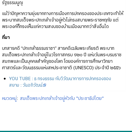
รัฐธรรมนูญ
แม้ว่าปัญหาความยุ่งยากทางการเมืองการปกครองของประเทศจะทำให้
พระบาทสมเด็จพระปกเกล้าเจ้าอยู่หัวไม่ทรงสบายพระราชหฤทัย แต่
พระองค์ก็ทรงเห็นแก่ความสงบของบ้านเมืองมากกว่าสิ่งอื่นใด
ที่มา
บทสารคดี “ปกเกล้าธรรมราชา” สารคดีเฉลิมพระเกียรติ พระบาท
สมเด็จพระปกเกล้าเจ้าอยู่ในวโรกาสครบ ๑๒๐ ปี แห่งวันพระบรมราช
สมภพและเป็นบุคคลสำคัญของโลก โดยองค์การการศึกษาวิทยา
ศาสตร์และวัฒนธรรมแห่งสหประชาชาติ (UNESCO) ประจำปี ๒๕๕๖
YOU TUBE : ธ ทรงธรรม กับวิวัฒนาการการปกครองของ
สยาม : วันอภิวัฒน์
หมวดหมู่
:
สมเด็จพระปกเกล้าเจ้าอยู่หัวกับ "ประชาธิปไตย"