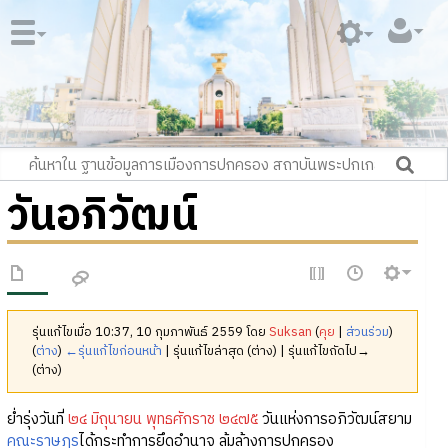
วันอภิวัฒน์
รุ่นแก้ไขเมื่อ 10:37, 10 กุมภาพันธ์ 2559 โดย
Suksan
(
คุย
|
ส่วนร่วม
)
(
ต่าง
)
←รุ่นแก้ไขก่อนหน้า
| รุ่นแก้ไขล่าสุด (ต่าง) | รุ่นแก้ไขถัดไป→
(ต่าง)
ย่ำรุ่งวันที่
๒๔ มิถุนายน พุทธศักราช ๒๔๗๕
วันแห่งการอภิวัฒน์สยาม
คณะราษฎร
ได้กระทำการยึดอำนาจ ล้มล้างการปกครอง