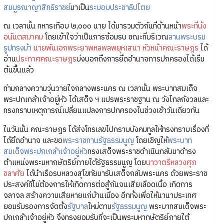
สมบูรณาญาสิทธิราชย์
มาเป็น
ระบอบประชาธิปไตย
ณ เวลานั้น ทหารเกือบ ๒,๐๐๐ นาย ได้มารวมตัวกันที่ด้านหน้า
พระที่นั่ง
อนันตสมาคม
โดยเข้าใจว่าเป็นการซ้อมรบ ขณะที่บริเวณ
ลานพระบรม
รูปทรงม้า
นายพันเอกพระยาพหลพลพยุหเสนา
หัวหน้าคณะราษฎร
ได้
อ่าน
ประกาศคณะราษฎร
บ่งบอกถึงการยึดอำนาจการปกครองได้เริ่ม
ต้นขึ้นแล้ว
ท่ามกลางความวุ่นวายใจกลางพระนคร ณ เวลานั้น พระบาทสมเด็จ
พระปกเกล้าเจ้าอยู่หัว ได้เสด็จ ฯ แปรพระราชฐาน ณ วังไกลกังวลและ
ทรงทราบเหตุการณ์เปลี่ยนแปลงการปกครองในช่วงเช้าวันเดียวกัน
ในวันนั้น คณะราษฏร ได้ส่งโทรเลขไปกราบบังคมทูลให้ทรงทราบเรื่องที่
ได้ยึดอำนาจ และขอ
พระราชทานรัฐธรรมนูญ
โดยเชิญให้
พระบาท
สมเด็จพระปกเกล้าเจ้าอยู่หัว
ทรงเสด็จพระราชดำเนินกลับมาดำรง
ตำแหน่งพระมหากษัตริย์ภายใต้รัฐธรรมนูญ โดย
นาวาตรีหลวงศุภ
ชลาศัย
ได้นำเรือรบหลวงสุโขทัยมารับเสด็จกลับพระนคร ด้วยพระราช
ประสงค์ที่ไม่ต้องการให้เกิดการต่อสู้กันจนเสียเลือดเนื้อ เกิดการ
จลาจล สร้างความเสียหายแก่บ้านเมือง อีกทั้งเพื่อให้นานาประเทศ
ยอมรับรองการจัดตั้ง
รัฐบาล
ใหม่ตาม
รัฐธรรมนูญ
พระบาทสมเด็จพระ
ปกเกล้าเจ้าอยู่หัว จึงทรงยอมรับที่จะเป็นพระมหากษัตริย์ภายใต้