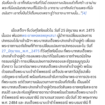
รับสั่งอะไร เราก็กลับมากันที่วังนี่ ตลอดทางเงียบแล้วก็เศร้า เราผ่าน
พระที่นั่งอนันตสมาคมก็ไม่มีอะไร มาทราบ เอาทีหลังว่าบนพระที่นั่ง
อนันตฯ เขาตั้งปืนไว้เต็มหมดเพราะรู้ว่าเราจะมาทางนั้น...”
[4]
เมื่อเสด็จฯ ถึงวังศุโขทัยแล้วใน วันที่ 25 มิถุนายน พ.ศ. 2475
นั้นเอง พันเอก
พระยาพหลพลพยุหเสนา
ผู้นำการเปลี่ยนแปลงการ
ปกครองได้มาเข้าเฝ้าฯ พระบาทสมเด็จพระปกเกล้าเจ้าอยู่หัว เพื่อขอ
พระราชทานอภัยโทษที่ทำการเปลี่ยนแปลงการปกครองและใน วันที่
27_มิถุนายน_พ.ศ._2475
ที่วังศุโขทัยนี้เอง ที่พระบาทสมเด็จพระ
ปกเกล้าเจ้าอยู่หัว ทรงลงพระปรมาภิไธยในพระราชกำหนดนิรโทษ
กรรมแก่ผู้นำ การเปลี่ยนแปลงการปกครองและรัฐธรรมนูญฉบับ
ชั่วคราว ในเวลาต่อมาพระบาทสมเด็จพระปกเกล้าเจ้าอยู่หัว พร้อม
ด้วยสมเด็จพระนางเจ้ารำไพพรรณี เสด็จประพาสทวีปยุโรปเพื่อ
เจริญพระราชไมตรี พร้อมกับทรงเข้ารับการรักษาพระอาการประชวร
ที่พระเนตร แต่ด้วยความผันผวนทางการเมืองที่เกิดขึ้น เป็นผลให้
พระบาทสมเด็จพระปกเกล้าเจ้าอยู่หัวทรงตัดสินพระราชหฤทัยสละราช
สมบัติ และประทับอยู่ที่สหราชอาณาจักรพร้อมด้วยสมเด็จพระนางเจ้า
รำไพพรรณี พระบรมราชินี ตราบจนสวรรคต เมื่อวันที่ 30 พฤษภาคม
พ.ศ. 2484 และ สมเด็จพระนางเจ้ารำไพพรรณี พระบรมราชินี ก็