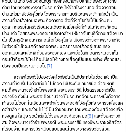
สวนบ้านแก้ว จังหวัดจันทบุรี ก็ยังทรงนำมาสืบสานต่อยังวังศุโขทัย
ด้วย โดยทรงพระกรุณาโปรดเกล้าฯ ให้ย้ายโรงงานทอเสื่อจากสวน
บ้านแก้วมายังวังศุโขทัย โดยพระราชทานบริเวณพระตำหนักน้ำ เป็น
สถานที่ทอเสื่อโดยเฉพาะ กิจการทอเสื่อที่วังศุโขทัยนี้เป็นลักษณะ
อุตสาหกรรมในครัวเรือนเช่นเดียวกับเมื่อครั้งที่ดำเนินกิจการที่สวน
บ้านแก้ว โดยทรงพระกรุณาโปรดเกล้าฯ ให้ชาวจันทบุรีที่ตามเสด็จฯ มา
นั้น เป็นครูฝึกสอนการทอเสื่อที่วังศุโขทัย เมื่อทรงว่างจากพระราชกิจ
ในช่วงเช้ามักจะเสด็จลงทอดพระเนตรการทอเสื่ออยู่เสมอ ทรง
ออกแบบและเลือกสีด้วยพระองค์เอง และเมื่อใดที่ทอดพระเนตรเห็น
กระเป๋าถือสมัยใหม่ ก็จะโปรดให้ช่างทอเสื่อดูเป็นแบบอย่างเพื่อทอและ
ประกอบเป็นกระเป๋าต่อไป
[7]
สภาพโดยทั่วไปของวังศุโขทัยอันเป็นที่ประทับในช่วงหลัง เป็น
สถานที่ที่ร่มรื่นไปด้วยต้นไม้ ไม้ดอก ไม้ประดับนานาชนิด ด้วยเหตุที่
สมเด็จพระนางเจ้ารำไพพรรณี พระบรมราชินี โปรดธรรมชาติเป็น
อย่างยิ่ง ดังนั้น พระราชกิจยามว่างที่โปรดมากอีกประการหนึ่งคือการ
ทำสวนไม้ดอก ในเรือนเพาะชำส่วนพระองค์ที่วังศุโขทัย จะทรงเลี้ยงแค
คตัสเล็ก ๆ และกล้วยไม้ไว้เป็นจำนวนมาก โดยพระองค์จะเสด็จลงเพื่อ
ทรงดูแล ใส่ปุ๋ย รดน้ำต้นไม้ด้วยพระองค์เองเสมอ
[8]
และด้วยความที่
สมเด็จพระนางเจ้ารำไพพรรณี พระบรมราชินี ทรงมีพระราชจริยวัตร
ที่เรียบง่าย และทรงมีระเบียบแบบแผนในพระราชจริยวัตรส่วน