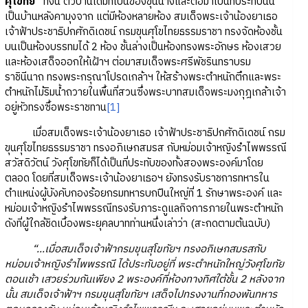
ศุโขทัย”
ทั้งนี้ ตัวบ้านเดิมที่เป็นของขุนนางและต่อมาเป็นที่ประทับนั้น
เป็นบ้านหลังคามุงจาก แต่มีห้องหลายห้อง สมเด็จพระเจ้าน้องยาเธอ
เจ้าฟ้าประชาธิปกศักดิเดชน์ กรมขุนศุโขไทยธรรมราชา ทรงจัดห้องชั้น
บนเป็นห้องบรรทมได้ 2 ห้อง ชั้นล่างเป็นห้องทรงพระอักษร ห้องเสวย
และห้องเสด็จออกให้เฝ้าฯ ต่อมาสมเด็จพระศรีพัชรินทราบรม
ราชินีนาถ ทรงพระกรุณาโปรดเกล้าฯ ให้สร้างพระตำหนักตึกและพระ
ตำหนักไม้ริมน้ำถวายในพื้นที่สวนซึ่งพระบาทสมเด็จพระมงกุฎเกล้าเจ้า
อยู่หัวทรงซื้อพระราชทาน
[1]
เมื่อสมเด็จพระเจ้าน้องยาเธอ เจ้าฟ้าประชาธิปกศักดิเดชน์ กรม
ขุนศุโขไทยธรรมราชา ทรงอภิเษกสมรส กับหม่อมเจ้าหญิงรำไพพรรณี
สวัสดิวัตน์ วังศุโขทัยก็ได้เป็นที่ประทับของทั้งสองพระองค์มาโดย
ตลอด โดยที่สมเด็จพระเจ้าน้องยาเธอฯ ยังทรงรับราชการทหารใน
ตำแหน่งผู้บังคับกองร้อยกรมทหารบกปืนใหญ่ที่ 1 รักษาพระองค์ และ
หม่อมเจ้าหญิงรำไพพรรณีทรงรับภาระดูแลกิจการภายในพระตำหนัก
ดังที่ผู้ใกล้ชิดเบื้องพระยุคลบาทท่านหนึ่งเล่าว่า (สะกดตามต้นฉบับ)
“...เมื่อสมเด็จเจ้าฟ้ากรมขุนสุโขทัยฯ ทรงอภิเษกสมรสกับ
หม่อมเจ้าหญิงรำไพพรรณี ได้ประทับอยู่ที่ พระตำหนักใหญ่วังศุโขทัย
ตอนเช้า เสวยร่วมกันเพียง 2 พระองค์ที่ห้องทางทิศใต้ชั้น 2 หลังจาก
นั้น สมเด็จเจ้าฟ้าฯ กรมขุนสุโขทัยฯ เสด็จไปทรงงานที่กองพันทหาร