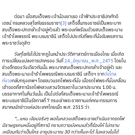
ต่อมา เมื่อสมเด็จพระเจ้าน้องยาเธอ เจ้าฟ้าประชาธิปกศักดิ
เดชน์ กรมหลวงสุโขทัยธรรมราชา
[3]
เสด็จขึ้นทรงราชย์เป็นพระบาท
สมเด็จพระปกเกล้าเจ้าอยู่หัวแล้ว พระองค์พร้อมด้วยสมเด็จพระนาง
เจ้ารำไพพรรณี พระบรมราชินี เสด็จไปประทับที่พระที่นั่งอัมพรสถาน
พระราชวังดุสิต
วังศุโขทัยได้ปรากฏในหน้าประวัติศาสตร์การเมืองไทย เมื่อเกิด
การเปลี่ยนแปลงการปกครอง วันที่
24_มิถุนายน_พ.ศ._2475
โดยใน
ช่วงดึกของวันเดียวกันนั้น พระบาทสมเด็จพระปกเกล้าเจ้าอยู่หัว และ
สมเด็จพระนางเจ้ารำไพพรรณีพระบรมราชินี เสด็จฯ จาก
วังไกล
กังวล
กลับกรุงเทพฯ โดยขบวนรถไฟพระที่นั่ง เมื่อรถไฟพระที่นั่งเคลื่อน
เข้าจอดที่สถานีรถไฟหลวงสวนจิตรลดาในเวลาประมาณ 1.00 น.
บรรยากาศในคืนวันนั้น เป็นไปดังที่สมเด็จพระนางเจ้ารำไพพรรณี
พระบรมราชินีในรัชกาลที่ 7 ทรงเล่าพระราชทานแก่คณะกรรมการ
สมาคมนักข่าวแห่งประเทศไทยเมื่อ พ.ศ. 2515 ว่า
“...แหม เงียบจริงๆ พอในหลวงเสด็จพระราชดำเนินจากรถไฟ
มีราษฎรคนหนึ่งอยู่ที่สถานี กราบถวายบังคมแล้วก็ร้องไห้ ไม่ทราบ
เหมือนกันว่าเป็นใคร อายุประมาณ 30 กว่าเห็นจะได้ ในหลวงไม่ได้