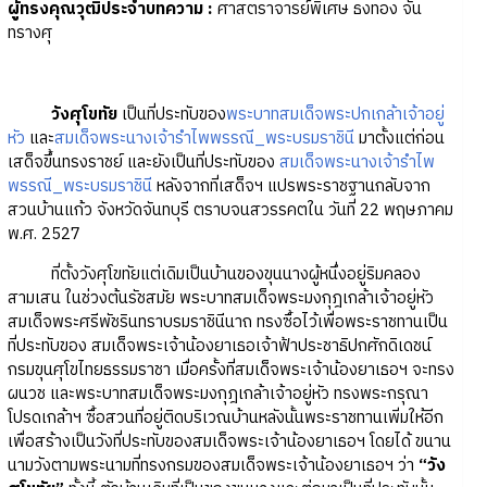
ผู้ทรงคุณวุฒิประจำบทความ :
ศาสตราจารย์พิเศษ ธงทอง จัน
ทรางศุ
วังศุโขทัย
เป็นที่ประทับของ
พระบาทสมเด็จพระปกเกล้าเจ้าอยู่
หัว
และ
สมเด็จพระนางเจ้ารำไพพรรณี_พระบรมราชินี
มาตั้งแต่ก่อน
เสด็จขึ้นทรงราชย์ และยังเป็นที่ประทับของ
สมเด็จพระนางเจ้ารำไพ
พรรณี_พระบรมราชินี
หลังจากที่เสด็จฯ แปรพระราชฐานกลับจาก
สวนบ้านแก้ว จังหวัดจันทบุรี ตราบจนสวรรคตใน วันที่ 22 พฤษภาคม
พ.ศ. 2527
ที่ตั้งวังศุโขทัยแต่เดิมเป็นบ้านของขุนนางผู้หนึ่งอยู่ริมคลอง
สามเสน ในช่วงต้นรัชสมัย พระบาทสมเด็จพระมงกุฎเกล้าเจ้าอยู่หัว
สมเด็จพระศรีพัชรินทราบรมราชินีนาถ ทรงซื้อไว้เพื่อพระราชทานเป็น
ที่ประทับของ สมเด็จพระเจ้าน้องยาเธอเจ้าฟ้าประชาธิปกศักดิเดชน์
กรมขุนศุโขไทยธรรมราชา เมื่อครั้งที่สมเด็จพระเจ้าน้องยาเธอฯ จะทรง
ผนวช และพระบาทสมเด็จพระมงกุฎเกล้าเจ้าอยู่หัว ทรงพระกรุณา
โปรดเกล้าฯ ซื้อสวนที่อยู่ติดบริเวณบ้านหลังนั้นพระราชทานเพิ่มให้อีก
เพื่อสร้างเป็นวังที่ประทับของสมเด็จพระเจ้าน้องยาเธอฯ โดยได้ ขนาน
นามวังตามพระนามที่ทรงกรมของสมเด็จพระเจ้าน้องยาเธอฯ ว่า
“วัง