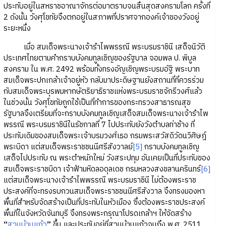
ประทับอยู่ในสหราชอาณาจักรต่อมาตราบจนสิ้นสุดสงครามโลก ครั้งที่
2 ดังนั้น วังศุโขทัยจึงตกอยู่ในสภาพที่ปราศจากองค์เจ้าของวังอยู่
ระยะหนึ่ง
เมื่อ สมเด็จพระนางเจ้ารำไพพรรณี พระบรมราชินี เสด็จนิวัติ
ประเทศไทยตามคำกราบบังคมทูลเชิญของรัฐบาล จอมพล ป. พิบูล
สงคราม ใน พ.ศ. 2492 พร้อมทั้งทรงอัญเชิญพระบรมอัฐิ พระบาท
สมเด็จพระปกเกล้าเจ้าอยู่หัว กลับมาประดิษฐานยังสถานที่ที่ควรร่วม
กับสมเด็จพระบุรพมหากษัตริยาธิราชแห่งพระบรมราชจักรีวงศ์แล้ว
ในช่วงนั้น วังศุโขทัยถูกใช้เป็นที่ทำการของกระทรวงสาธารณสุข
รัฐบาลจึงเตรียมที่จะกราบบังคมทูลเชิญเสด็จสมเด็จพระนางเจ้ารำไพ
พรรณี พระบรมราชินีในรัชกาลที่ 7 ไปประทับยังวังตำบลท่าช้าง ที่
ประทับเดิมของสมเด็จพระเจ้าบรมวงศ์เธอ กรมพระสวัสดิวัดนวิศิษฎ์
พระบิดา แต่สมเด็จพระราชชนนีศรีสังวาลย์
[5]
กราบบังคมทูลเชิญ
เสด็จไปประทับ ณ พระตำหนักใหม่ วังสระปทุม อันเคยเป็นที่ประทับของ
สมเด็จพระราชบิดา เจ้าฟ้ามหิดลอดุลเดช กรมหลวงสงขลานครินทร์
[6]
แต่สมเด็จพระนางเจ้ารำไพพรรณี พระบรมราชินี ไม่ต้องพระราช
ประสงค์ที่จะทรงรบกวนสมเด็จพระราชชนนีศรีสังวาล จึงทรงมองหา
พื้นที่สำหรับจัดสร้างเป็นที่ประทับในหัวเมือง ซึ่งต้องพระราชประสงค์
พื้นที่ในจังหวัดจันทบุรี จึงทรงพระกรุณาโปรดเกล้าฯ ให้จัดสร้าง
“
สวนบ้านแก้ว
”
ขึ้น และประทับอยู่ที่สวนบ้านแก้วจนถึง พ.ศ. 2511