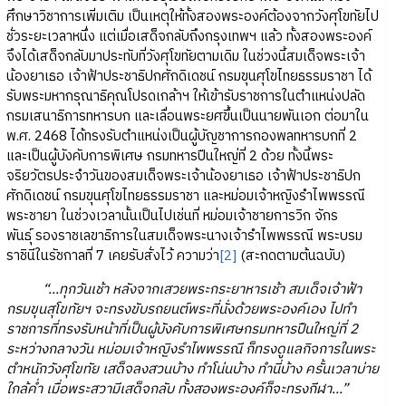
ศึกษาวิชาการเพิ่มเติม เป็นเหตุให้ทั้งสองพระองค์ต้องจากวังศุโขทัยไป
ชั่วระยะเวลาหนึ่ง แต่เมื่อเสด็จกลับถึงกรุงเทพฯ แล้ว ทั้งสองพระองค์
จึงได้เสด็จกลับมาประทับที่วังศุโขทัยตามเดิม ในช่วงนี้สมเด็จพระเจ้า
น้องยาเธอ เจ้าฟ้าประชาธิปกศักดิเดชน์ กรมขุนศุโขไทยธรรมราชา ได้
รับพระมหากรุณาธิคุณโปรดเกล้าฯ ให้เข้ารับราชการในตำแหน่งปลัด
กรมเสนาธิการทหารบก และเลื่อนพระยศขึ้นเป็นนายพันเอก ต่อมาใน
พ.ศ. 2468 ได้ทรงรับตำแหน่งเป็นผู้บัญชาการกองพลทหารบกที่ 2
และเป็นผู้บังคับการพิเศษ กรมทหารปืนใหญ่ที่ 2 ด้วย ทั้งนี้พระ
จริยวัตรประจำวันของสมเด็จพระเจ้าน้องยาเธอ เจ้าฟ้าประชาธิปก
ศักดิเดชน์ กรมขุนศุโขไทยธรรมราชา และหม่อมเจ้าหญิงรำไพพรรณี
พระชายา ในช่วงเวลานั้นเป็นไปเช่นที่ หม่อมเจ้าชายการวิก จักร
พันธุ์
รองราชเลขาธิการในสมเด็จพระนางเจ้ารำไพพรรณี พระบรม
ราชินีในรัชกาลที่ 7 เคยรับสั่งไว้ ความว่า
[2]
(สะกดตามต้นฉบับ)
“...ทุกวันเช้า หลังจากเสวยพระกระยาหารเช้า สมเด็จเจ้าฟ้า
กรมขุนสุโขทัยฯ จะทรงขับรถยนต์พระที่นั่งด้วยพระองค์เอง ไปทำ
ราชการที่ทรงรับหน้าที่เป็นผู้บังคับการพิเศษกรมทหารปืนใหญ่ที่ 2
ระหว่างกลางวัน หม่อมเจ้าหญิงรำไพพรรณี ก็ทรงดูแลกิจการในพระ
ตำหนักวังศุโขทัย เสด็จลงสวนบ้าง ทำโน่นบ้าง ทำนี่บ้าง ครั้นเวลาบ่าย
ใกล้ค่ำ เมื่อพระสวามีเสด็จกลับ ทั้งสองพระองค์ก็จะทรงกีฬา...”