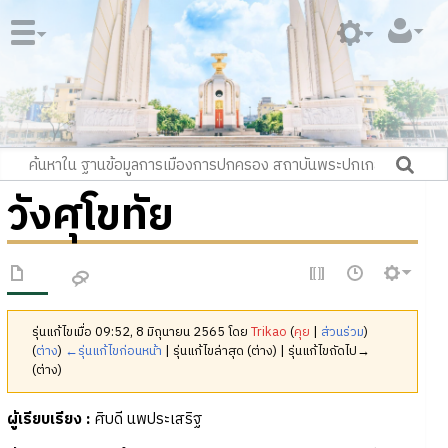
วังศุโขทัย
รุ่นแก้ไขเมื่อ 09:52, 8 มิถุนายน 2565 โดย
Trikao
(
คุย
|
ส่วนร่วม
)
(
ต่าง
)
←รุ่นแก้ไขก่อนหน้า
| รุ่นแก้ไขล่าสุด (ต่าง) | รุ่นแก้ไขถัดไป→
(ต่าง)
ผู้เรียบเรียง :
ศิบดี นพประเสริฐ