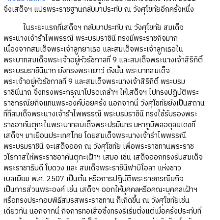
จึงเสด็จฯ แปรพระราชฐานกลับมาประทับ ณ วังศุโขทัยอีกครั้งหนึ่ง
ในระยะแรกที่เสด็จฯ กลับมาประทับ ณ วังศุโขทัย สมเด็จ
พระนางเจ้ารำไพพรรณี พระบรมราชินี ทรงมีพระราชกิจมาก
เนื่องจากสมเด็จพระเจ้าลูกยาเธอ และสมเด็จพระเจ้าลูกเธอใน
พระบาทสมเด็จพระเจ้าอยู่หัวรัชกาลที่ 9 และสมเด็จพระนางเจ้าสิริกิติ์
พระบรมราชินีนาถ ยังทรงพระเยาว์ ดังนั้น พระบาทสมเด็จ
พระเจ้าอยู่หัวรัชกาลที่ 9 และสมเด็จพระนางเจ้าสิริกิติ์ พระบรม
ราชินีนาถ จึงทรงพระกรุณาโปรดเกล้าฯ ให้เสด็จฯ ไปทรงปฏิบัติพระ
ราชกรณียกิจแทนพระองค์บ่อยครั้ง นอกจากนี้ วังศุโขทัยยังเป็นสถาน
ที่ที่สมเด็จพระนางเจ้ารำไพพรรณี พระบรมราชินี ทรงใช้รับรองพระ
ราชอาคันตุกะในพระบาทสมเด็จพระปรมินทร มหาภูมิพลอดุลยเดชที่
เสด็จฯ มาเยือนประเทศไทย โดยสมเด็จพระนางเจ้ารำไพพรรณี
พระบรมราชินี จะเสด็จออก ณ วังศุโขทัย เพื่อพระราชทานพระราช
วโรกาสให้พระราชอาคันตุกะเฝ้าฯ เสมอ เช่น เสด็จออกทรงรับสมเด็จ
พระราชาธิบดี โบดวง และ สมเด็จพระราชินีฟาบิโอลา แห่งชาว
เบลเยียม พ.ศ. 2507 เป็นต้น หรือการปฏิบัติพระราชกรณียกิจ
เป็นการส่วนพระองค์ เช่น เสด็จฯ ออกให้บุคคลหรือคณะบุคคลเฝ้าฯ
หรือทรงประกอบพิธีสมรสพระราชทาน ก็เกิดขึ้น ณ วังศุโขทัยเช่น
เดียวกัน นอกจากนี้ กิจการทอเสื่อซึ่งทรงริเริ่มตั้งแต่เมื่อครั้งประทับที่