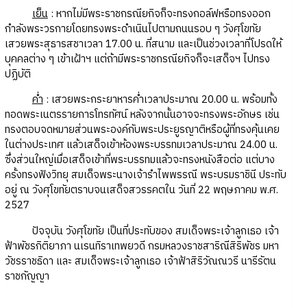
เย็น
: หากไม่มีพระราชกรณียกิจก็จะทรงกอล์ฟหรือทรงออก
กำลังพระวรกายโดยทรงพระดำเนินไปตามถนนรอบ ๆ วังศุโขทัย
เสวยพระสุธารสชาเวลา 17.00 น. ที่สนาม และเป็นช่วงเวลาที่โปรดให้
บุคคลต่าง ๆ เข้าเฝ้าฯ แต่ถ้ามีพระราชกรณียกิจก็จะเสด็จฯ ไปทรง
ปฏิบัติ
ค่ำ
: เสวยพระกระยาหารค่ำเวลาประมาณ 20.00 น. พร้อมทั้ง
ทอดพระเนตรรายการโทรทัศน์ หลังจากนั้นอาจจะทรงพระอักษร เช่น
ทรงตอบจดหมายส่วนพระองค์กับพระประยูรญาติหรือผู้ที่ทรงคุ้นเคย
ในต่างประเทศ แล้วเสด็จเข้าห้องพระบรรทมเวลาประมาณ 24.00 น.
ซึ่งส่วนใหญ่เมื่อเสด็จเข้าที่พระบรรทมแล้วจะทรงหนังสือต่อ แต่บาง
ครั้งทรงฟังวิทยุ สมเด็จพระนางเจ้ารำไพพรรณี พระบรมราชินี ประทับ
อยู่ ณ วังศุโขทัยตราบจนเสด็จสวรรคตใน วันที่ 22 พฤษภาคม พ.ศ.
2527
ปัจจุบัน วังศุโขทัย เป็นที่ประทับของ สมเด็จพระเจ้าลูกเธอ เจ้า
ฟ้าพัชรกิติยาภา นเรนทิราเทพยวดี กรมหลวงราชสาริณีสิริพัชร มหา
วัชรราชธิดา และ สมเด็จพระเจ้าลูกเธอ เจ้าฟ้าสิริวัณณวรี นารีรัตน
ราชกัญญา