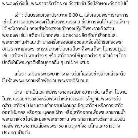
พระองค์ ดังนั้น พระราชจริยวัตร ณ วังศุโขทัย จึงมีลักษณะดังต่อไปนี้
เช้า
: ตื่นบรรทมเวลาประมาณ 8.00 น. แล้วเสวยพระกระยาหาร
เช้าเป็นการส่วนพระองค์ในห้องพระบรรทม ซึ่งมีการจัดโต๊ะเสวยเล็ก ๆ
ไว้ หลังจากนั้น ทรงเข้าห้องสรงแล้วทรงปฏิบัติพระราชกิจส่วน
พระองค์ เช่น เสด็จฯ ไปทอดพระเนตรงานผลิตภัณฑ์เสื่อทอและ
พระราชทานคำแนะนำ บางครั้งทรงจัดสิ่งของเครื่องใช้หรือทรงพระ
อักษร หากมีพระราชกรณียกิจที่ต้องเสด็จฯ ก็จะเสด็จฯ ไปทรงปฏิบัติ
เช่น เสด็จฯ ไปงานต่าง ๆ หรือเสด็จออกให้บุคคลต่าง ๆ เข้าเฝ้าฯ โดย
ปกติมักมีพระญาติหรือบุคคลอื่น ๆ มาเฝ้าฯ เสมอ
เที่ยง
: เสวยพระกระยาหารกลางวันที่เฉลียงข้างล่างแล้วเสด็จ
ขึ้นห้องพระบรรทมหรือพักผ่อนพระราชอิริยาบถ
บ่าย
: มักเป็นเวลาที่มีพระราชกรณียกิจมาก เช่น เสด็จฯ ไปงาน
ในพระบรมมหาราชวังหรือพระตำหนักจิตรลดารโหฐาน พระราชวัง
ดุสิต เสด็จฯ ไปงานตามคำกราบบังคมทูลเชิญเสด็จฯ หรือการเสด็จ
ออกให้บุคคล หรือคณะบุคคลเฝ้าฯ หรือเสด็จออกเพื่อพระราชทานน้ำ
พระมหาสังข์ในพิธีสมรสพระราชทาน พระราชทานรางวัลการแข่งขัน
กอล์ฟ พระราชทานเลี้ยงพระราชอาคันตุกะทั้งชาวไทยและชาวต่าง
ประเทศ เป็นต้น