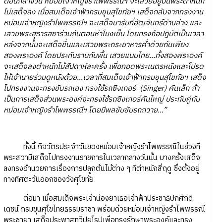
ตอนกลางวัน หม่อมเจ้าหญิงรำไพพรรณีฯ จะเสวยอยู่บนพระตำหนัก
ไม่เสด็จลง เมื่อสมเด็จเจ้าฟ้ากรมขุนสุโขทัยฯ เสด็จกลับจากทรงงาน
หม่อมเจ้าหญิงรำไพพรรณีฯ จะเสด็จมารับที่อัฒจันทร์ด้านล่าง และ
เสวยพระสุธารสชาร่วมกันตอนห้าโมงเย็น โดยทรงถือปฏิบัติเป็นเวลา
หลังจากนั้นจะเสด็จขึ้นและเสวยพระกระยาหารค่ำด้วยกันเพียง
สองพระองค์ โดยประทับราบกับพื้น เสวยแบบไทย...ทั้งสองพระองค์
จะเสด็จลงตำหนักไม้สัปดาห์ละครั้ง เพื่อทอดพระเนตรหนังและโปรด
ให้เจ้านายร่วมดูหนังด้วย...เวลาที่สมเด็จเจ้าฟ้ากรมขุนสุโขทัยฯ เสด็จ
ไปทรงงานจะทรงขับรถเอง ทรงใช้รถซิงเกอร์ (Singer) คันเล็ก ถ้า
เป็นการเสด็จส่วนพระองค์จะทรงใช้รถซิงเกอร์คันใหญ่ ประทับคู่กับ
หม่อมเจ้าหญิงรำไพพรรณีฯ โดยมีพลขับขับรถถวาย...”
ทั้งนี้ กิจวัตรประจำวันของหม่อมเจ้าหญิงรำไพพรรณีในช่วงที่
พระสวามีเสด็จไปทรงงานราชการในเวลากลางวันนั้น บางครั้งเสด็จ
ลงทรงอำนวยการเรื่องการปลูกต้นไม้ต่าง ๆ ที่ตำหนักสี่ฤดู ซึ่งตั้งอยู่
ทางทิศตะวันออกของวังศุโขทัย
ต่อมา เมื่อสมเด็จพระเจ้าน้องยาเธอเจ้าฟ้าประชาธิปกศักดิ
เดชน์ กรมขุนศุโขไทยธรรมราชา พร้อมด้วยหม่อมเจ้าหญิงรำไพพรรณี
พระชายา เสด็จประพาสทวีปยุโรปเพื่อทรงรักษาพระองค์และทรง