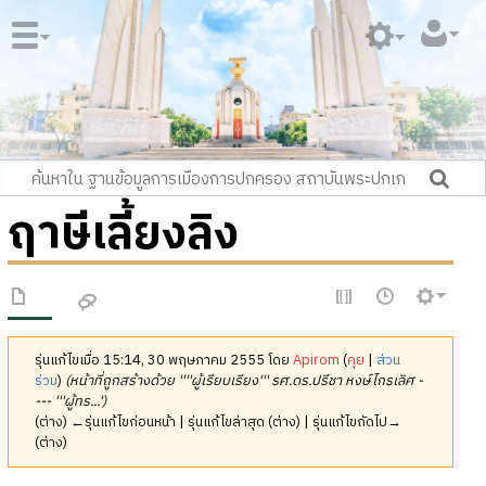
ฤาษีเลี้ยงลิง
รุ่นแก้ไขเมื่อ 15:14, 30 พฤษภาคม 2555 โดย
Apirom
(
คุย
|
ส่วน
ร่วม
)
(หน้าที่ถูกสร้างด้วย ''''ผู้เรียบเรียง''' รศ.ดร.ปรีชา หงษ์ไกรเลิศ -
--- '''ผู้ทร...')
(ต่าง) ←รุ่นแก้ไขก่อนหน้า | รุ่นแก้ไขล่าสุด (ต่าง) | รุ่นแก้ไขถัดไป→
(ต่าง)