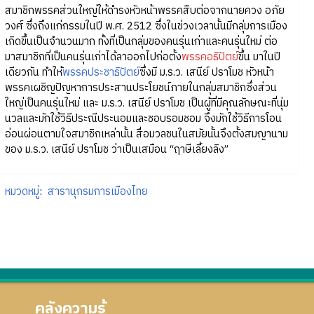
สมาชิกพรรคส่วนใหญ่ให้ดำรงหัวหน้าพรรคสืบต่อจากนายควง อภัย
วงศ์ ซึ่งถึงแก่กรรมในปี พ.ศ. 2512 ซึ่งในช่วงเวลานั้นมีกลุ่มการเมือง
เกิดขึ้นเป็นจำนวนมาก ทั้งที่เป็นกลุ่มของคนรุ่นเก่าและคนรุ่นใหม่ ต่อ
มาสมาชิกที่เป็นคนรุ่นเก่าได้ลาออกไปก่อตั้ง
พรรคอธิปัตย์
ขึ้น มาในปี
เดียวกัน ทำให้
พรรคประชาธิปัตย์
ซึ่งมี ม.ร.ว. เสนีย์ ปราโมช หัวหน้า
พรรคเผชิญปัญหาการประสานประโยชน์ภายในกลุ่มสมาชิกซึ่งส่วน
ใหญ่เป็นคนรุ่นใหม่ และ ม.ร.ว. เสนีย์ ปราโมช เป็นผู้ที่มีคุณลักษณะที่นุ่ม
นวลและมักใช้วิธีประณีประนอมและชอบรอมชอม จึงมักใช้วิธีการโอน
อ่อนผ่อนตามใจสมาชิกเหล่านั้น สื่อมวลชนในสมัยนั้นจึงตั้งสมญานาม
ของ ม.ร.ว. เสนีย์ ปราโมช ว่าเป็นเสมือน “ฤาษีเลี้ยงลิง”
หมวดหมู่
:
สารานุกรมการเมืองไทย
คลังความรู้