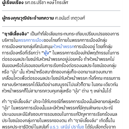
ผู้เรียบเรียง
รศ.ดร.ปรีชา หงษ์ไกรเลิศ
ผู้ทรงคุณวุฒิประจำบทความ
ศ.อนันต์ เกตุวงศ์
“ฤาษีเลี้ยงลิง”
เป็นคำที่ล้อเลียนกระทบกระเทียบเปรียบเปรยของการ
บริหารใน
พรรคการเมือง
ของไทยที่ภายในพรรคการเมืองมีกลุ่ม
การเมืองหลายกลุ่มที่สนับสนุน
หัวหน้าพรรค
การเมืองอยู่ โดยที่กลุ่ม
การเมืองหรือที่เรียกว่า
“
มุ้ง
”
ในพรรคการเมืองมักมีพฤติกรรมในการ
ต่อรองผลประโยชน์กับหัวหน้าพรรคอยู่บ่อยครั้ง ถ้าหัวหน้าพรรคไม่
ยินยอมหรือไม่รอมชอมกับการเรียกร้องต่อรองผลประโยชน์ของกลุ่ม
หรือ “มุ้ง” นั้น หัวหน้าหรือสมาชิกของกลุ่มก็จะออกมาแสดงบทบาท
เคลื่อนไหวเพื่อต่อรองผลประโยชน์กับหัวหน้าพรรค ทั้งที่คณะกรรมการ
กลางบริหารพรรคได้มีมติอย่างสมบูรณ์ไปแล้วก็ตาม ในขณะเดียวกัน
หัวหน้าพรรคก็ไม่สามารถควบคุมกลุ่มหรือ “มุ้ง” ต่าง ๆ เหล่านั้นได้
คำ “ฤาษีเลี้ยงลิง” มักจะใช้กับกรณีที่พรรคการเมืองนั้นมีหลายกลุ่มหรือ
“มุ้ง” ในพรรคการเมืองนั้นและมีหัวหน้าพรรคที่มีคุณลักษณะประณี
ประนอมและมีนิสัยชอบการรอมชอมในการแก้ปัญหาการเรียกร้องผล
ประโยชน์ของกลุ่มภายในพรรคของตน คำ “ฤาษีเลี้ยงลิง” เกิดขึ้นใน
พรรคประชาธิปัตย์ในสมัยที่
ม.ร.ว. เสนีย์ ปราโมช
ได้รับเลือกตั้งจาก