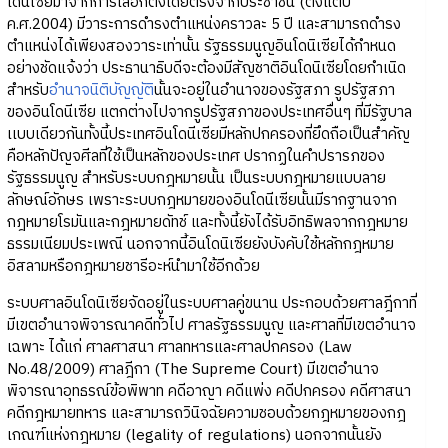
โดนิเซียมาจากการเลือกตั้งโดยตรงจากประชาชน (ตั้งแต่ปี
ค.ศ.2004) มีวาระการดำรงตำแหน่งคราวละ 5 ปี และสามารถดำรง
ตำแหน่งได้เพียงสองวาระเท่านั้น รัฐธรรมนูญอินโดนิเซียได้กำหนด
อย่างชัดแจ้งว่า ประธานาธิบดีจะต้องมีสัญชาติอินโดนิเซียโดยกำเนิด
สำหรับ
อำนาจนิติบัญญัติ
นั้นจะอยู่ในอำนาจของรัฐสภา รูปรัฐสภา
ของอินโดนีเซีย แตกต่างไปจากรูปรัฐสภาของประเทศอื่นๆ ที่มีรัฐบาล
เเบบเดียวกันทั้งนี้ประเทศอินโดนีเซียมีหลักปกครองที่ยึดถือเป็นสำคัญ
คือหลักปัญจศีลที่ใช้เป็นหลักของประเทศ ปรากฏในคำปรารภของ
รัฐธรรมนูญ สำหรับระบบกฎหมายนั้น เป็นระบบกฎหมายแบบลาย
ลักษณ์อักษร เพราะระบบกฎหมายของอินโดนีเซียนั้นมีรากฐานจาก
กฎหมายโรมันและกฎหมายดัทช์ และทั้งนี้ยังได้รับอิทธิพลจากกฎหมาย
ธรรมเนียมประเพณี นอกจากนี้อินโดนิเซียยังบังคับใช้หลักกฎหมาย
อิสลามหรือกฎหมายชารีอะห์นำมาใช้อีกด้วย
ระบบศาลอินโดนิเซียจัดอยู่ในระบบศาลคู่ขนาน ประกอบด้วยศาลฎีกาที่
มีเขตอำนาจพิจารณาคดีทั่วไป ศาลรัฐธรรมนูญ และศาลที่มีเขตอำนาจ
เฉพาะ ได้แก่ ศาลศาสนา ศาลทหารและศาลปกครอง (Law
No.48/2009) ศาลฎีกา (The Supreme Court) มีเขตอำนาจ
พิจารณาอุทธรณ์ข้อพิพาท คดีอาญา คดีแพ่ง คดีปกครอง คดีศาสนา
คดีกฎหมายทหาร และสามารถวินิจฉัยความชอบด้วยกฎหมายของกฎ
เกณฑ์แห่งกฎหมาย (legality of regulations) นอกจากนั้นยัง