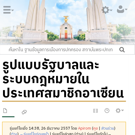
รูปแบบรัฐบาลและ
ระบบกฎหมายใน
ประเทศสมาชิกอาเซียน
รุ่นแก้ไขเมื่อ 14:38, 26 ธันวาคม 2557 โดย
Apirom
(
คุย
|
ส่วนร่วม
)
(
ต่าง
)
←รุ่นแก้ไขก่อนหน้า
| รุ่นแก้ไขล่าสุด (ต่าง) | รุ่นแก้ไขถัดไป→