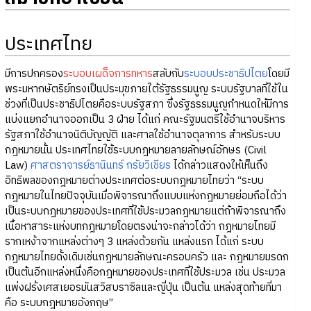
ประเทศไทย
มีการปกครอง
ระบอบเผด็จการทหาร
สลับกับ
ระบอบประชาธิปไตย
โดยมี
พระมหากษัตริย์ทรงเป็นประมุขภายใต้รัฐธรรมนูญ ระบบรัฐบาลที่ใช้ใน
ช่วงที่เป็นประชาธิปไตยคือระบบรัฐสภา ซึ่งรัฐธรรมนูญกำหนดให้มีการ
แบ่งแยกอำนาจออกเป็น 3 ฝ่าย ได้แก่ คณะรัฐมนตรีใช้อำนาจบริหาร
รัฐสภาใช้อำนาจนิติบัญญัติ และศาลใช้อำนาจตุลาการ สำหรับระบบ
กฎหมายนั้น ประเทศไทยใช้ระบบกฎหมายลายลักษณ์อักษร (Civil
Law)
ศาสตราจารย์ธานินทร์ กรัยวิเชียร
ได้กล่าวแสดงให้เห็นถึง
อิทธิพลของกฎหมายต่างประเทศต่อระบบกฎหมายไทยว่า “ระบบ
กฎหมายในไทยปัจจุบันเมื่อพิจารณาถึงแบบแห่งกฎหมายย่อมถือได้ว่า
เป็นระบบกฎหมายของประเทศที่ใช้ประมวลกฎหมายแต่ถ้าพิจารณาถึง
เนื้อหาสาระแห่งบทกฎหมายโดยตรงน่าจะกล่าวได้ว่า กฎหมายไทยมี
รากเหง้าจากแหล่งต่างๆ 3 แหล่งด้วยกัน แหล่งแรก ได้แก่ ระบบ
กฎหมายไทยดั้งเดิมเช่นกฎหมายลักษณะครอบครัว และ กฎหมายมรดก
เป็นต้นอีกแหล่งหนึ่งคือกฎหมายของประเทศที่ใช้ประมวล เช่น ประมวล
แพ่งฝรั่งเศสเยอรมันสวิสบราซิลและญี่ปุ่น เป็นต้น แหล่งสุดท้ายที่มา
คือ ระบบกฎหมายอังกฤษ”