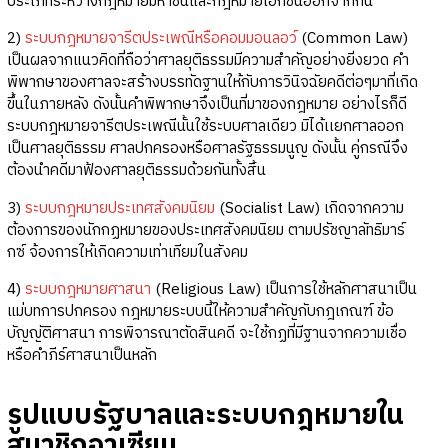
ประเภทระหว่างกฎหมายมหาชนและกฎหมายเอกชนออกจากกัน
2)
ระบบกฎหมายจารีตประเพณีหรือคอมมอนลอว์
(Common Law)
เป็นผลจากแนวคิดที่ถือว่าศาลยุติธรรมมีความสำคัญอย่างยิ่งยวด คำ
พิพากษาของศาลจะสร้างบรรทัดฐานให้กับการวินิจฉัยคดีต่อๆมาที่เกิด
ขึ้นในภายหลัง ดังนั้นคำพิพากษาจึงเป็นที่มาของกฎหมาย อย่างไรก็ดี
ระบบกฎหมายจารีตประเพณีนั้นใช้ระบบศาลเดียว มิได้เเยกศาลออก
เป็นศาลยุติธรรม ศาลปกครองหรือศาลรัฐธรรมนูญ ดังนั้น คู่กรณีจึง
ต้องนำคดีมาฟ้องศาลยุติธรรมด้วยกันทั้งสิ้น
3)
ระบบกฎหมายประเทศสังคมนิยม
(Socialist Law) เกิดจากความ
ต้องการของนักกฏหมายของประเทศสังคมนิยม ตามปรัชญาลัทธิมาร์
กซ์ จ้องการให้เกิดความเท่าเทียมในสังคม
4)
ระบบกฎหมายศาสนา
(Religious Law) เป็นการใช้หลักศาสนาเป็น
แม่บทการปกครอง กฎหมายระบบนี้ให้ความสำคัญกับกฎเกณฑ์ ข้อ
บัญญัติศาสนา การพิจารณาตัดสินคดี จะใช้กฏที่มีฐานจากความเชื่อ
หรือคำภีร์ศาสนาเป็นหลัก
รูปแบบรัฐบาลและระบบกฎหมายใน
สมาชิกอาเซียน