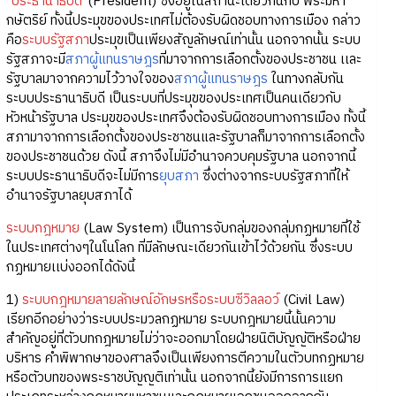
“
ประธานาธิบดี
”(President) ซึ่งอยู่ในสถานะเดียวกันกับ พระมหา
กษัตริย์ ทั้งนี้ประมุขของประเทศไม่ต้องรับผิดชอบทางการเมือง กล่าว
คือ
ระบบรัฐสภา
ประมุขเป็นเพียงสัญลักษณ์เท่านั้น นอกจากนั้น ระบบ
รัฐสภาจะมี
สภาผู้แทนราษฎร
ที่มาจากการเลือกตั้งของประชาชน เเละ
รัฐบาลมาจากความไว้วางใจของ
สภาผู้แทนราษฎร
ในทางกลับกัน
ระบบประธานาธิบดี เป็นระบบที่ประมุขของประเทศเป็นคนเดียวกับ
หัวหน้ารัฐบาล ประมุขของประเทศจึงต้องรับผิดชอบทางการเมือง ทั้งนี้
สภามาจากการเลือกตั้งของประชาชนและรัฐบาลก็มาจากการเลือกตั้ง
ของประชาชนด้วย ดังนี้ สภาจึงไม่มีอำนาจควบคุมรัฐบาล นอกจากนี้
ระบบประธานาธิบดีจะไม่มีการ
ยุบสภา
ซึ่งต่างจากระบบรัฐสภาที่ให้
อำนาจรัฐบาลยุบสภาได้
ระบบกฎหมาย
(Law System) เป็นการจับกลุ่มของกลุ่มกฏหมายที่ใช้
ในประเทศต่างๆในโนโลก ที่มีลักษณะเดียวกันเข้าไว้ด้วยกัน ซึ่งระบบ
กฏหมายเเบ่งออกได้ดังนี้
1)
ระบบกฎหมายลายลักษณ์อักษรหรือระบบซีวิลลอว์
(Civil Law)
เรียกอีกอย่างว่าระบบประมวลกฏหมาย ระบบกฎหมายนี้นั้นความ
สำคัญอยู่ที่ตัวบทกฎหมายไม่ว่าจะออกมาโดยฝ่ายนิติบัญญัติหรือฝ่าย
บริหาร คำพิพากษาของศาลจึงเป็นเพียงการตีความในตัวบทกฏหมาย
หรือตัวบทของพระราชบัญญติเท่านั้น นอกจากนี้ยังมีการการแยก