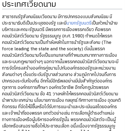
ประเทศเวียดนาม
สาธารณรัฐสังคมนิยมเวียดนาม มีการปกครองเเบบสังคมนิยม มี
ประธานาธิบดีเป็นประมุขของรัฐ เเละมี
นายกรัฐมนตรี
เป็นหัวหน้าฝ่าย
บริหารเเละคณะรัฐมนตรี มีพรรคการเมืองพรรคเดียว คือพรรค
คอมมิวนิสต์เวียดนาม รัฐธรรมนูญ (ค.ศ. 1980) กำหนดให้พรรค
คอมมิวนิสต์เวียดนามเป็นกำลังหลักในการนำรัฐและสังคม (The
force leading the state and the society) ดังนั้นพรรค
คอมมิวนิสต์เวียดนามจึงเป็นแกนกลางที่กำหนดบทบาททางการเมือง
และระบบกฎหมายต่างๆ นอกจากนั้นพรรคคอมมิวนิสต์เวียดนามจะมี
การจัดโครงสร้างองค์กรคู่ขนานไปกับองค์กรของรัฐและหน่วยงาน
สังคมต่างๆ ตั้งแต่ระดับรัฐบาลส่วนกลาง ส่วนภูมิภาคไปจนถึงการ
ปกครองระดับท้องถิ่น อีกทั้งมีอิทธิพลอย่างมีนัยสำคัญต่อองค์กร
ตุลาการ องค์กรการศึกษา องค์กรวิชาชีพ อีกทั้งกฎบัตรพรรค
คอมมิวนิสต์เวียดนาม ข้อ 41 วางหลักให้พรรคคอมมิวนิสต์เวียดนาม
นำพาประเทศผ่าน นโยบายการเมือง กลยุทธ์ ทิศทางการเมือง อุดมคติ
กิจกรรม ที่จัดให้มีขึ้นหรือได้รับการแนะนำและประเมินผลโดยองค์กร
และเจ้าหน้าที่ของพรรค ยกตัวอย่างเช่น การเลือกผู้ดำรงตำแหน่ง
ทางการเมืองหรือผู้บริหารองค์กรรัฐนั้น พรรคคอมมิวนิสต์จะเป็นผู้
เลือกหรือเสนอรายชื่อให้ประชาชนเลือก อนึ่งเนื่องจากรัฐธรรมนูญ