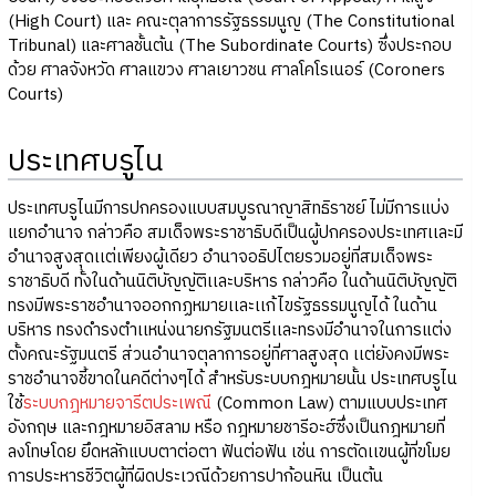
(High Court) และ คณะตุลาการรัฐธรรมนูญ (The Constitutional
Tribunal) และศาลชั้นต้น (The Subordinate Courts) ซึ่งประกอบ
ด้วย ศาลจังหวัด ศาลแขวง ศาลเยาวชน ศาลโคโรเนอร์ (Coroners
Courts)
ประเทศบรูไน
ประเทศบรูไนมีการปกครองแบบสมบูรณาญาสิทธิราชย์ ไม่มีการแบ่ง
แยกอำนาจ กล่าวคือ สมเด็จพระราชาธิบดีเป็นผู้ปกครองประเทศเเละมี
อำนาจสูงสุดเเต่เพียงผู้เดียว อำนาจอธิปไตยรวมอยู่ที่สมเด็จพระ
ราชาธิบดี ทั้งในด้านนิติบัญญัติเเละบริหาร กล่าวคือ ในด้านนิติบัญญัติ
ทรงมีพระราชอำนาจออกกฏหมายเเละเเก้ไขรัฐธรรมนูญได้ ในด้าน
บริหาร ทรงดำรงตำเเหน่งนายกรัฐมนตรีเเละทรงมีอำนาจในการแต่ง
ตั้งคณะรัฐมนตรี ส่วนอำนาจตุลาการอยู่ที่ศาลสูงสุด เเต่ยังคงมีพระ
ราชอำนาจชี้ขาดในคดีต่างๆได้ สำหรับระบบกฎหมายนั้น ประเทศบรูไน
ใช้
ระบบกฎหมายจารีตประเพณี
(Common Law) ตามแบบประเทศ
อังกฤษ และกฎหมายอิสลาม หรือ กฎหมายชารีอะฮ์ซึ่งเป็นกฎหมายที่
ลงโทษโดย ยึดหลักแบบตาต่อตา ฟันต่อฟัน เช่น การตัดเเขนผู้ที่ขโมย
การประหารชีวิตผู้ที่ผิดประเวณีด้วยการปาก้อนหิน เป็นต้น