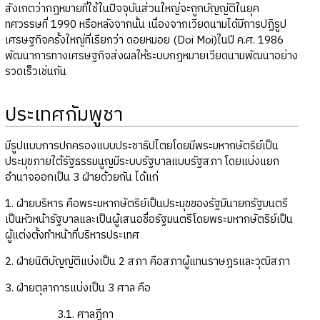
สังเกตว่ากฎหมายที่ใช้ในปัจจุบันส่วนใหญ่จะถูกบัญญัติในยุค
ทศวรรษที่ 1990 หรือหลังจากนั้น เนื่องจากเวียดนามได้มีการปฏิรูป
เศรษฐกิจครั้งใหญ่ที่เรียกว่า ดอยหมอย (Doi Moi)ในปี ค.ศ. 1986
พัฒนาการทางเศรษฐกิจส่งผลให้ระบบกฎหมายเวียดนามพัฒนาอย่าง
รวดเร็วเช่นกัน
ประเทศกัมพูชา
มีรูปแบบการปกครองแบบประชาธิปไตยโดยมีพระมหากษัตริย์เป็น
ประมุขภายใต้รัฐธรรมนูญมีระบบรัฐบาลแบบรัฐสภา โดยแบ่งแยก
อำนาจออกเป็น 3 ฝ่ายด้วยกัน ได้แก่
1. ฝ่ายบริหาร คือพระมหากษัตริย์เป็นประมุขของรัฐมีนายกรัฐมนตรี
เป็นหัวหน้ารัฐบาลและเป็นผู้เสนอชื่อรัฐมนตรีโดยพระมหากษัตริย์เป็น
ผู้แต่งตั้งทำหน้าที่บริหารประเทศ
2. ฝ่ายนิติบัญญัติแบ่งเป็น 2 สภา คือสภาผู้แทนราษฎรและวุฒิสภา
3. ฝ่ายตุลาการแบ่งเป็น 3 ศาล คือ
3.1. ศาลฎีกา