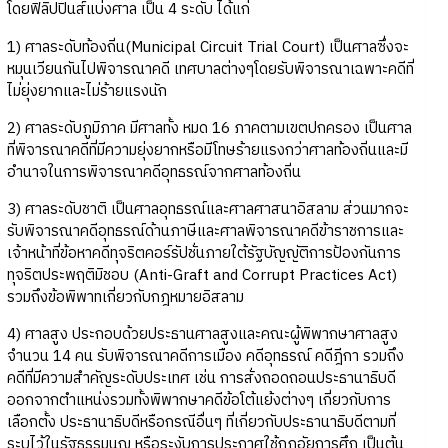
โดยฟิลิปปินส์แบ่งศาล เป็น 4 ระดับ ได้แก่
1) ศาลระดับท้องถิ่น(Municipal Circuit Trial Court) เป็นศาลซึ่งจะ
หมุนเวียนกันไปพิจารณาคดี เทศบาลต่างๆโดยรับพิจารณาเฉพาะคดีที่
ไม่ยุ่งยากและไม่ร้ายแรงนัก
2) ศาลระดับภูมิภาค มีศาลทั้ง หมด 16 ภาคตามเขตปกครอง เป็นศาล
ที่พิจารณาคดีที่มีความยุ่งยากหรือมีโทษร้ายแรงกว่าศาลท้องถิ่นและมี
อำนาจในการพิจารณาคดีอุทธรณ์จากศาลท้องถิ่น
3) ศาลระดับชาติ เป็นศาลอุทธรณ์และศาลศาสนาอิสลาม ส่วนมากจะ
รับพิจารณาคดีอุทธรณ์ด้านภาษีและศาลพิจารณาคดีข้าราชการและ
เจ้าหน้าที่ข้อหาคดีทุจริตคอร์รัปชั่นภายใต้รัฐบัญญัติการป้องกันการ
ทุจริตประพฤติมิชอบ (Anti-Graft and Corrupt Practices Act)
รวมถึงข้อพิพาทเกี่ยวกับกฎหมายอิสลาม
4) ศาลสูง ประกอบด้วยประธานศาลสูงและคณะผู้พิพากษาศาลสูง
จำนวน 14 คน รับพิจารณาคดีการเมือง คดีอุทธรณ์ คดีฎีกา รวมถึง
คดีที่มีความสำคัญระดับประเทศ เช่น การสั่งถอดถอนประธานาธิบดี
ออกจากตำแหน่งรวมทั้งพิพากษาคดีข้อโต้แย้งต่างๆ เกี่ยวกับการ
เลือกตั้ง ประธานาธิบดีหรือกรณีอื่นๆ ที่เกี่ยวกับประธานาธิบดีตามที่
ระบุไว้ในรัฐธรรมนูญ หรือระงับการประกาศใช้กฎอัยการศึก เป็นต้น