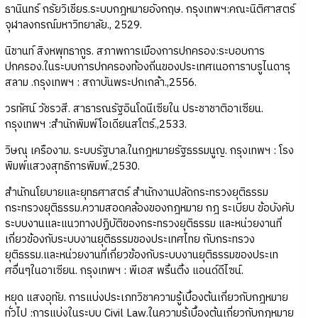
ธานินทร์ กรัยวิเชียร.ระบบกฎหมายอังกฤษ. กรุงเทพฯ:คณะนิติศาสตร์
จุฬาลงกรณ์มหาวิทยาลัย., 2529.
นิชานท์ สิงหพุทธากูร. สภาพการเมืองการปกครอง:ระบอบการ
ปกครอง.ในระบบการปกครองท้องถิ่นของประเทศเนอการาบรูไนดารุ
สลาม .กรุงเทพฯ : สถาบันพระปกเกล้า.,2556.
วรทัศน์ วัชรวสี. สาธารณรัฐอินโดนีเซียใน ประชาชาติอาเซียน.
กรุงเทพฯ :สำนักพิมพ์โอเดียนสโตร์.,2533.
วิษณุ เครืองาม. ระบบรัฐบาล.ในกฎหมายรัฐธรรมนูญ. กรุงเทพฯ : โรง
พิมพ์แสวงสุทธิการพิมพ์.,2530.
สำนักนโยบายและยุทธศาสตร์ สำนักงานปลัดกระทรวงยุติธรรม
กระทรวงยุติธรรม.ความสอดคล้องของกฎหมาย กฎ ระเบียบ ข้อบังคับ
ระบบงานและแนวทางปฏิบัติของกระทรวงยุติธรรม และหน่วยงานที่
เกี่ยวข้องกับระบบงานยุติธรรมของประเทศไทย กับกระทรวง
ยุติธรรม.และหน่วยงานที่เกี่ยวข้องกับระบบงานยุติธรรมของประเท
ศอื่นๆในอาเซียน. กรุงเทพฯ : พีเอส พริ้นติ้ง แอนด์ดีไซน์.
หยุด แสงอุทัย. การแบ่งประเภทวิชาความรู้เบื้องต้นเกี่ยวกับกฎหมาย
ทั่วไป :การแบ่งในระบบ Civil Law.ในความรู้เบื้องต้นเกี่ยวกับกฎหมาย