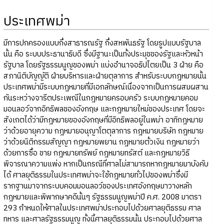
ประเทศพม่า
มีการปกครองแบบกึ่งสาธารณรัฐ กึ่งสหพันธรัฐ โดยรูปแบบรัฐบาล
นั้น คือ ระบบประธานาธิบดี ซึ่งมีฐานะเป็นทั้งประมุขของรัฐและหัวหน้า
รัฐบาล โดยรัฐธรรมนูญของพม่า แบ่งอำนาจอธิปไตยเป็น 3 ฝ่าย คือ
สภานิติบัญญัติ ฝ่ายบริหารและฝ่ายตุลาการ สำหรับระบบกฎหมายนั้น
ประเทศพม่ามีระบบกฎหมายที่มีเอกลักษณ์เนื่องจากเป็นการผสมผสาน
กันระหว่างจารีตประเพณีในกฎหมายครอบครัว ระบบกฎหมายคอม
มอนลอว์จากอิทธิพลของอังกฤษ และกฎหมายใหม่ของประเทศ โดยจะ
สังเกตได้ว่ามีกฎหมายของอังกฤษที่มีอิทธิพลอยู่ในพม่า อาทิกฎหมาย
ว่าด้วยอายุความ กฎหมายอนุญาโตตุลาการ กฎหมายบริษัท กฎหมาย
ว่าด้วยนิติกรรมสัญญา กฎหมายพยาน กฎหมายตั๋วเงิน กฎหมายว่า
ด้วยการซื้อ ขาย กฎหมายทรัพย์ กฎหมายทรัสต์ และกฎหมายวิธี
พิจารณาความแพ่ง หากเป็นกรณีที่ศาลไม่สามารถหากฎหมายมาบังคับ
ได้ ศาลยุติธรรมในประเทศพม่าจะใช้กฎหมายทั่วไปของพม่าซึ่งมี
รากฐานมาจากระบบคอมมอนลอว์ของประเทศอังกฤษมาวางหลัก
กฎหมายและพิพากษาคดีนั้นๆ รัฐธรรมนูญพม่าปี ค.ศ. 2008 มาตรา
293 กำหนดให้ศาลในประเทศพม่าประกอบไปด้วยศาลยุติธรรม ศาล
ทหาร และศาลรัฐธรรมนูญ ทั้งนี้ศาลยุติธรรมนั้น ประกอบไปด้วยศาล