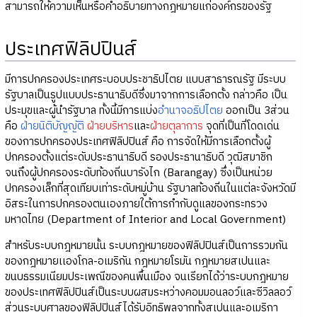
สามารถให้ความเห็นหรือคำอธิบายทางกฎหมายแก่องค์กรของรัฐ
ประเทศฟิลิปปินส์
มีการปกครองประเทศระบอบประชาธิปไตย แบบสาธารณรัฐ มีระบบ
รัฐบาลเป็นรูปแบบประธานาธิบดีซึ่งมาจากการเลือกตั้ง กล่าวคือ เป็น
ประมุขและผู้นำรัฐบาล ทั้งนี้มีการแบ่ง
อำนาจอธิปไตย
ออกเป็น 3ส่วน
คือ
ฝ่ายนิติบัญญัติ
ฝ่ายบริหาร
และ
ฝ่ายตุลาการ
จุดที่เป็นที่โดดเด่น
ของการปกครองประเทศฟิลิปปินส์ คือ การจัดให้มีการเลือกตั้งผู้
ปกครองตั้งแต่ระดับประธานาธิบดี รองประธานาธิบดี วุฒิสมาชิก
จนถึงผู้ปกครองระดับท้องถิ่นบารังไก (Barangay) ซึ่งเป็นหน่วย
ปกครองเล็กที่สุดเทียบเท่าระดับหมู่บ้าน รัฐบาลท้องถิ่นในแต่ละจังหวัดมี
อิสระในการปกครองตนเองภายใต้การกำกับดูแลของกระทรวง
มหาดไทย (Department of Interior and Local Government)
สำหรับระบบกฎหมายนั้น ระบบกฎหมายของฟิลิปปินส์เป็นการรวมกัน
ของกฎหมายเเองโกล-อเมริกัน กฎหมายโรมัน กฎหมายสเปนและ
ขนบธรรมเนียมประเพณีของคนพื้นเมือง จนเรียกได้ว่าระบบกฎหมาย
ของประเทศฟิลิปปินส์เป็นระบบผสมระหว่างคอมมอนลอว์และซีวิลลอว์
ส่วนระบบศาลของฟิลิปปินส์ได้รับอิทธิพลจากทั้งสเปนและอเมริกา