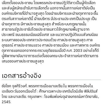
เลือกตั้งของประชาชน โดยพรรคประชาชนปฏิวัติลาวเป็นผู้คัดเลือก
และส่งผู้สมัครเข้ารับการเลือกตั้ง นอกจากนั้นสภาแห่งชาติยังเป็น
องค์กรบริหารที่มีอำนาจสูงสุด โดยฝ่ายบริหารและฝ่ายตุลาการจะขึ้น
ตรงกับสภาแห่งชาตินี้ ฝ่ายบริหาร มีประธานประเทศเป็นประมุข เป็น
ฝ่ายตุลาการ มีศาลประชาชนสูงสุด สำหรับระบบกฎหมายนั้น
สาธารณรัฐประชาธิปไตยประชาชนลาวใช้กฏหมายพื้นฐานจาก
ประเพณี ขนบธรรมเนียมฝรั่งเศส และแนวทางปฏิบัติแบบสังคมนิยม
ระบบศาลของประเทศลาวประกอบด้วย ศาลประชาชนสูงสุด ศาล
อุทธรณ์ ศาลประชาชนแขวง ศาลประชาชนเมือง และศาลทหาร องค์กร
ตุลาการแยกออกจากกระทรวงยุติธรรมเมื่อปี ค.ศ. 2003 อย่างไรก็ดี
ผู้พิพากษายังมาจาการแต่งตั้งของคณะประจำสภาแห่งชาติตามการ
เสนอของศาลประชาชนสูงสุด
เอกสารอ้างอิง
ชัยโชค จุลศิริวงศ์. พรรคการเมืองมาเลเซีย.ใน พรรคการเมืองใน
เอเชียตะวันออกเฉียงใต้ : ศึกษาเฉพาะประเทศอินโดนิเชีย ฟิลิปปินส์
ไทย และมาเลเซีย. กรุงเทพฯ : โรงพิมพ์แห่งจุฬาลงกรณ์มหาวิทยาลัย.,
2545.