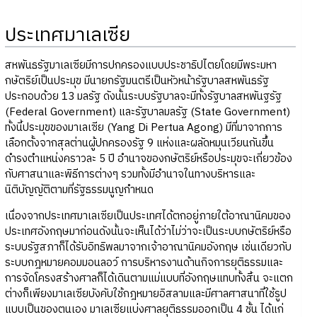
ประเทศมาเลเซีย
สหพันธรัฐมาเลเซียมีการปกครองแบบประชาธิปไตยโดยมีพระมหา
กษัตริย์เป็นประมุข มีนายกรัฐมนตรีเป็นหัวหน้ารัฐบาลสหพันธรัฐ
ประกอบด้วย 13 มลรัฐ ดังนั้นระบบรัฐบาลจะมีทั้งรัฐบาลสหพันฐรัฐ
(Federal Government) และรัฐบาลมลรัฐ (State Government)
ทั้งนี้ประมุขของมาเลเซีย (Yang Di Pertua Agong) มีที่มาจากการ
เลือกตั้งจากสุลต่านผู้ปกครองรัฐ 9 แห่งและผลัดหมุนเวียนกันขึ้น
ดำรงตำแหน่งคราวละ 5 ปี อำนาจของกษัตริย์หรือประมุขจะเกี่ยวข้อง
กับศาสนาและพิธีการต่างๆ รวมทั้งมีอำนาจในทางบริหารและ
นิติบัญญัติตามที่รัฐธรรมนูญกำหนด
เนื่องจากประเทศมาเลเซียเป็นประเทศได้ตกอยู่ภายใต้อาณานิคมของ
ประเทศอังกฤษมาก่อนดังนั้นจะเห็นได้ว่าไม่ว่าจะเป็นระบบกษัตริย์หรือ
ระบบรัฐสภาก็ได้รับอิทธิพลมาจากเจ้าอาณานิคมอังกฤษ เช่นเดียวกับ
ระบบกฎหมายคอมมอนลอว์ การบริหารงานด้านกิจการยุติธรรมและ
การจัดโครงสร้างศาลก็ได้เดินตามแม่แบบที่อังกฤษแทบทั้งสิ้น จะแตก
ต่างก็เพียงมาเลเซียบังคับใช้กฎหมายอิสลามและมีศาลศาสนาที่ใช้รูป
แบบเป็นของตนเอง มาเลเซียแบ่งศาลยุติธรรมออกเป็น 4 ชั้น ได้แก่