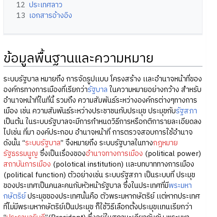
12
ประเทศลาว
13
เอกสารอ้างอิง
ข้อมูลพื้นฐานและความหมาย
ระบบรัฐบาล หมายถึง การจัดรูปเเบบ โครงสร้าง เเละอำนาจหน้าที่ของ
องค์กรทางการเมืองที่เรียกว่า
รัฐบาล
ในความหมายอย่างกว้าง สำหรับ
อำนาจหน้าที่ในที่นี้ รวมถึง ความสัมพันธ์ระหว่างองค์กรต่างๆทางการ
เมือง เช่น ความสัมพันธ์ระหว่างประชาชนกับประมุข ประมุขกับ
รัฐสภา
เป็นต้น ในระบบรัฐบาลจะมีการกำหนดวิธีการหรือกติการายละเอียดลง
ไปเช่น ที่มา องค์ประกอบ อำนาจหน้าที่ การตรวจสอบการใช้อำนาจ
ดังนั้น “
ระบบรัฐบาล
” จึงหมายถึง ระบบรัฐบาลในทาง
กฎหมาย
รัฐธรรมนูญ
ซึ่งเป็นเรื่องของ
อำนาจทางการเมือง
(political power)
สถาบันการเมือง
(polotical institution) เเละบทบาททางการเมือง
(political function) ตัวอย่างเช่น ระบบรัฐสภา เป็นระบบที่ ประมุข
ของประเทศเป็นคนละคนกับหัวหน้ารัฐบาล ซึ่งในประเทศที่มี
พระมหา
กษัตริย์
ประมุขของประเทศนั้นคือ ตัวพระมหากษัตริย์ เเต่หากประเทศ
ที่ไม่มีพระมหากษัตริย์เป็นประมุข ก็ใช้วิธีเลือกตั้งประมุขเเทนเรียกว่า