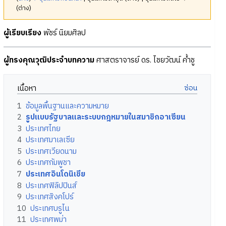
(ต่าง)
ผู้เรียบเรียง
พัชร์ นิยมศิลป
ผู้ทรงคุณวุฒิประจำบทความ
ศาสตราจารย์ ดร. ไชยวัฒน์ ค้ำชู
เนื้อหา
1
ข้อมูลพื้นฐานและความหมาย
2
รูปแบบรัฐบาลและระบบกฎหมายในสมาชิกอาเซียน
3
ประเทศไทย
4
ประเทศมาเลเซีย
5
ประเทศเวียดนาม
6
ประเทศกัมพูชา
7
ประเทศอินโดนิเชีย
8
ประเทศฟิลิปปินส์
9
ประเทศสิงคโปร์
10
ประเทศบรูไน
11
ประเทศพม่า