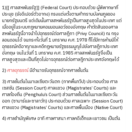
1)[[ ศาลสหพันธรัฐ]] (Federal Court) ประกอบด้วย ผู้พิพากษาที่
ประมุข (ยังดีเปอร์ตัวอากง) ทรงแต่งตั้งตามคำกราบบังคมทูลของ
นายกรัฐมนตรี แต่เดิมนั้นศาลสหพันธรัฐเป็นศาลสูงสุดในประเทศ แต่
เมื่ออยู่ในระบบกฎหมายคอมมอนลอว์ของอังกฤษ คำตัดสินของศาล
สหพันธรัฐนี้อาจนำไปอุทธรณ์ต่อศาลฎีกา (Privy Council) ณ กรุง
ลอนดอนได้ จนกระทั้งวันที่ 1 มกราคม ค.ศ. 1978 ก็ได้มีการห้ามมิให้
อุทธรณ์คดีอาญาและคดีกฎหมายรัฐธรรมนูญไปยังศาลฎีกาประเทศ
อังกฤษ จนในวันที่ 1 มกราคม ค.ศ. 1985 ศาลสหพันธรัฐจึงเป็น
ศาลสูงสุดและเป็นที่สุดไม่อาจอุทธรณ์ต่อศาลฎีกาประเทศอังกฤษได้
2)
ศาลอุทธรณ์
มีอำนาจรับอุทธรณ์จากศาลชั้นต้น
3) ศาลชั้นต้นในมาเลเซียตะวันตก (ภาคพื้นทวีป) ประกอบด้วย ศาล
เซสชัน (Session Court) ศาลแขวง (Magistrates’ Courts) และ
ศาลท้องถิ่น (Penghulu’s Court) ส่วนศาลชั้นต้นในมาเลเซียตะวัน
ออก (ซาบาร์และซาลาวัก) ประกอบด้วย ศาลเฉพาะ (Session Court)
ศาลแขวง (Magistrates’ Courts) และศาลพื้นเมือง (Native Court)
4) ศาลชำนัญพิเศษ อาทิ ศาลศาสนา ศาลคดีเด็กและเยาวชน เป็นต้น