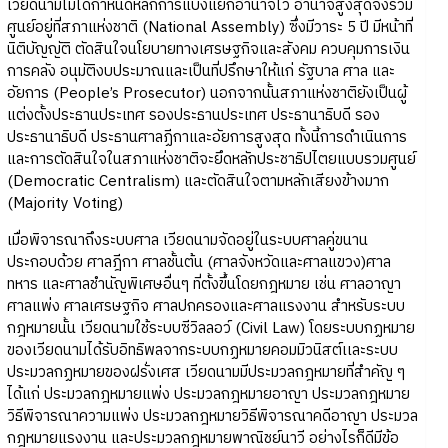
เวียดนามไม่ได้กำหนดหลักการแบ่งแยกอำนาจไว้ อำนาจสูงสุดจึงรวม
ศูนย์อยู่ที่สภาแห่งชาติ (National Assembly) ซึ่งมีวาระ 5 ปี มีหน้าที่
นิติบัญญัติ ตัดสินใจนโยบายทางเศรษฐกิจและสังคม ควบคุมการเงิน
การคลัง อนุมัติงบประมาณและเป็นที่ปรึกษาให้แก่ รัฐบาล ศาล และ
อัยการ (People’s Prosecutor) นอกจากนั้นสภาแห่งชาติยังเป็นผู้
แต่งตั้งประธานประเทศ รองประธานประเทศ ประธานาธิบดี รอง
ประธานาธิบดี ประธานศาลฏีกาและอัยการสูงสุด ทั้งนี้การดำเนินการ
และการตัดสินใจในสภาแห่งชาติจะยึดหลักประชาธิปไตยแบบรวมศูนย์
(Democratic Centralism) และตัดสินใจตามหลักเสียงข้างมาก
(Majority Voting)
เมื่อพิจารณาถึงระบบศาล เวียดนามจัดอยู่ในระบบศาลคู่ขนาน
ประกอบด้วย ศาลฎีกา ศาลชั้นต้น (ศาลจังหวัดและศาลแขวง)ศาล
ทหาร และศาลชำนัญพิเศษอื่นๆ ที่ตั้งขึ้นโดยกฎหมาย เช่น ศาลอาญา
ศาลแพ่ง ศาลเศรษฐกิจ ศาลปกครองและศาลแรงงาน สำหรับระบบ
กฎหมายนั้น เวียดนามใช้ระบบซีวิลลอว์ (Civil Law) โดยระบบกฏหมาย
ของเวียดนามได้รับอิทธิพลจากระบบกฏหมายคอมมิวนิสต์เเละระบบ
ประมวลกฏหมายของฝรั่งเศส เวียดนามมีประมวลกฎหมายที่สำคัญ ๆ
ได้แก่ ประมวลกฎหมายแพ่ง ประมวลกฎหมายอาญา ประมวลกฎหมาย
วิธีพิจารณาความแพ่ง ประมวลกฎหมายวิธีพิจารณาคดีอาญา ประมวล
กฎหมายแรงงาน และประมวลกฎหมายพาณิชย์นาวี อย่างไรก็ดีมีข้อ