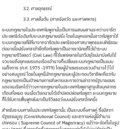
3.2. ศาลอุทธรณ์
3.3. ศาลชั้นต้น (ศาลจังหวัด และศาลทหาร)
ระบบกฎหมายในประเทศกัมพูชานั้นเป็นการผสมผสานระหว่างจารีต
ประเพณีดังเดิมกับระบบกฎหมายฝรั่ง โดยในยุคแรกนั้นชาวกัมพูชาใช้
ระบบกฎหมายที่มีที่มาจากจารีตประเพณีของศาสนาพุทธและลัทธิขอม
ต่อมาเมื่อฝรั่งเศสเข้ายึดถือกัมพูชาเป็นอาณานิคมก็ได้นำระบบ
กฎหมายซีวิลลอว์ (Civil Law) ที่ใช้แพร่หลายในทวีปยุโรปมาบังคับใช้
จวบจนถึงยุคเขมรแดงเรืองอำนาจก็เปลี่ยนระบบกฎหมายเป็นแบบ
เผด็จการ (ค.ศ. 1975 -1979) โดยผู้นำเขมรแดงรวบอำนาจไว้ได้
อย่างสมบูรณ์ โดยในยุคนี้นักกฎหมายและผู้ประกอบวิชาชีพเกี่ยวกับ
กฎหมายตกเป็นเป้าหมายการสังหารและการตามล่าจากรัฐบาลเขมร
แดงจนเรียกได้ว่าวงการกฎหมายในประเทศกัมพูชาสูญเสียบุคลากร
เกือบทั้งหมด จนเมื่อเวียดนามได้เข้าปลดปล่อยกัมพูชา ระบบกฎหมาย
ก็ได้รับการฟื้นฟูกลับมาเป็นซีวิลลอว์แบบฝรั่งเศสอีกครั้ง
สำหรับระบบศาลในประเทศกัมพูชานั้น เป็นระบบกึ่งศาลคู่ ซึ่งมีสภา
รัฐธรรมนูญ (Constitutional Council) และสภาแห่งผู้มีอำนาจ
ปกครอง ( Supreme Council of Magistracy) แม้ว่าจะจัดตั้งในรูป