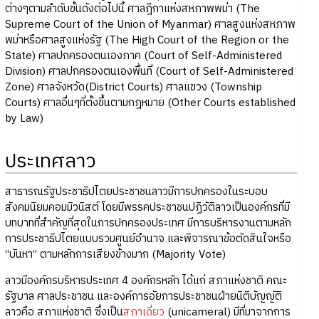
ต่างๆตามลำดับขั้นดังต่อไปนี้ ศาลฎีกาแห่งสหภาพพม่า (The
Supreme Court of the Union of Myanmar) ศาลสูงแห่งสหภาพ
พม่าหรือศาลสูงแห่งรัฐ (The High Court of the Region or the
State) ศาลปกครองตนเองภาค (Court of Self-Administered
Division) ศาลปกครองตนเองพื้นที่ (Court of Self-Administered
Zone) ศาลจังหวัด(District Courts) ศาลแขวง (Township
Courts) ศาลอื่นๆที่ตั้งขึ้นตามกฎหมาย (Other Courts established
by Law)
ประเทศลาว
สาธารณรัฐประชาธิปไตยประชาชนลาวมีการปกครองในระบอบ
สังคมนิยมคอมมิวนิสต์ โดยมีพรรคประชาชนปฏิวัติลาวเป็นองค์กรที่มี
บทบาทที่สำคัญที่สุดในการปกครองประเทศ มีการบริหารงานตามหลัก
การประชาธิปไตยแบบรวมศูนย์อำนาจ และพิจารณาข้อตัดสินใจหรือ
“บันหา” ตามหลักการเสียงข้างมาก (Majority Vote)
ลาวมีองค์กรบริหารประเทศ 4 องค์กรหลัก ได้แก่ สภาแห่งชาติ คณะ
รัฐบาล ศาลประชาชน และองค์การอัยการประชาชนฝ่ายนิติบัญญัติ
ลาวคือ สภาแห่งชาติ ซึ่งเป็น
สภาเดี่ยว
(unicameral) มีที่มาจากการ