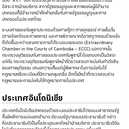
แบบ “สภา” ซึ่งการจัดตั้งตุลาการในสภาเหล่านี้ยังไม่แน่ชัดว่าเป็น
อิสระจากฝ่ายบริหาร สภารัฐธรรมนูญและสภาพแห่งผู้มีอำนาจ
ปกครองก็มีอำนาจหน้าที่คล้ายคลึงกับศาลรัฐธรรมนูญและศาล
ปกครองในประเทศไทย
ระบบศาลของกัมพูชาประกอบด้วยศาลฎีกา ศาลอุทธรณ์ ศาลชั้นต้น
(ศาลจังหวัดและศาลทหาร) และศาลพิจารณาคดีอาชญากรรมร้ายแร้ง
ที่เกิดขึ้นระหว่างสงครามภายใต้ระบอบเขมรแดง (Extraordinary
Chamber in the Courts of Cambodia – ECCC) นอกจากนั้น
กระทรวงยุติธรรมกับศาลของประเทศกัมพูชามิได้แยกออกเป็นอิสระ
แก่กัน กระทรวงยุติธรรมกัมพูชามีหน้าที่ตรวจสอบการบังคับคำตัดสิน
ของศาลยุติธรรม เสนอความเห็นแก่ผู้พิพากษาในการบังคับใช้
กฎหมายหรือระเบียบที่มีความคลุมเครือ อีกทั้งมีหน้าที่ตรวจสอบร่าง
กฎหมายและการบังคับใช้กฎหมายภายในประเทศ
ประเทศอินโดนิเชีย
ประเทศอินโดนิเซียปกครองด้วยระบอบประชาธิปไตยแบบสาธารณรัฐ
ซึ่งมีหลักการแบ่งแยกอำนาจ มีระบบรัฐบาลแบบประธานาธิบดี กล่าว
คือประธานาธิบดีเป็นทั้งประมุขเเละหัวหน้าฝ่ายบริหาร ประธานาธิบดีอิน