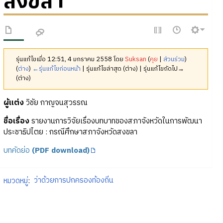
สงขลา
รุ่นแก้ไขเมื่อ 12:51, 4 มกราคม 2558 โดย
Suksan
(
คุย
|
ส่วนร่วม
)
(
ต่าง
)
←รุ่นแก้ไขก่อนหน้า
| รุ่นแก้ไขล่าสุด (ต่าง) | รุ่นแก้ไขถัดไป→
(ต่าง)
ผู้แต่ง
วิชัย กาญจนสุวรรณ
ชื่อเรื่อง
รายงานการวิจัยเรื่องบทบาทของสภาจังหวัดในการพัฒนา
ประชาธิปไตย : กรณีศึกษาสภาจังหวัดสงขลา
บทคัดย่อ
(PDF download)
หมวดหมู่
:
ว่าด้วยการปกครองท้องถิ่น