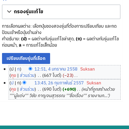
กรองรุ่นแก้ไข
การเลือกผลต่าง: เลือกปุ่มของสองรุ่นที่ต้องการเปรียบเทียบ และกด
ป้อนเข้าหรือปุ่มด้านล่าง
คำอธิบาย:
(ป)
= ผลต่างกับรุ่นแก้ไขล่าสุด,
(ก)
= ผลต่างกับรุ่นแก้ไข
ก่อนหน้า,
ล
= การแก้ไขเล็กน้อย
ป
ก
12:51, 4 มกราคม 2558
‎
Suksan
4
คุย
ส่วนร่วม
‎
667 ไบต์
−23
‎
ม
ไ
ป
ก
13:45, 26 กุมภาพันธ์ 2557
‎
Suksan
ม่
ก
2
คุย
ส่วนร่วม
‎
690 ไบต์
+690
‎
หน้าที่ถูกสร้างด้วย
มี
ร
6
''''ผู้แต่ง''' วิชัย กาญจนสุวรรณ '''ชื่อเรื่อง''' รายงานก...'
ค
า
กุ
ว
ค
ม
า
ม
ภ
ม
2
า
ย่