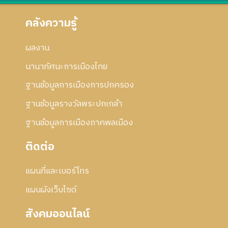
5
พั
อ
5
น
ก
คลังความรู้
8
ธ์
า
2
ร
5
ผลงาน
แ
5
ก้
นานาทัศนะการเมืองไทย
7
ไ
ข
ฐานข้อมูลการเมืองการปกครอง
ฐานข้อมูลรางวัลพระปกเกล้า
ฐานข้อมูลการเมืองภาคพลเมือง
ติดต่อ
แผนที่และเบอร์โทร
แผนผังเว็บไซด์
สังคมออนไลน์