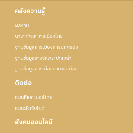
า
ก้
ร
คลังความรู้
ไ
แ
ข
ก้
ผลงาน
ไ
ข
นานาทัศนะการเมืองไทย
ฐานข้อมูลการเมืองการปกครอง
ฐานข้อมูลรางวัลพระปกเกล้า
ฐานข้อมูลการเมืองภาคพลเมือง
ติดต่อ
แผนที่และเบอร์โทร
แผนผังเว็บไซด์
สังคมออนไลน์