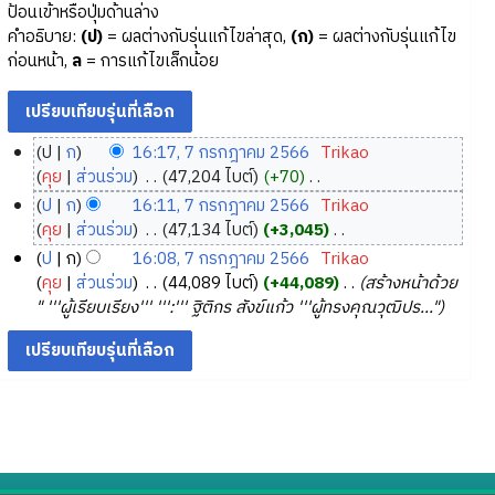
ป้อนเข้าหรือปุ่มด้านล่าง
คำอธิบาย:
(ป)
= ผลต่างกับรุ่นแก้ไขล่าสุด,
(ก)
= ผลต่างกับรุ่นแก้ไข
ก่อนหน้า,
ล
= การแก้ไขเล็กน้อย
ป
ก
16:17, 7 กรกฎาคม 2566
‎
Trikao
7
คุย
ส่วนร่วม
‎
47,204 ไบต์
+70
‎
ก
ไ
ป
ก
16:11, 7 กรกฎาคม 2566
‎
Trikao
ม่
ร
คุย
ส่วนร่วม
‎
47,134 ไบต์
+3,045
‎
มี
ก
ไ
ป
ก
16:08, 7 กรกฎาคม 2566
‎
Trikao
ค
ฎ
ม่
คุย
ส่วนร่วม
‎
44,089 ไบต์
+44,089
‎
สร้างหน้าด้วย
ว
า
มี
" '''ผู้เรียบเรียง''' ''':''' ฐิติกร สังข์แก้ว '''ผู้ทรงคุณวุฒิปร..."
า
ค
ค
ม
ว
ม
ย่
า
2
อ
ม
5
ก
ย่
6
า
อ
6
ร
ก
แ